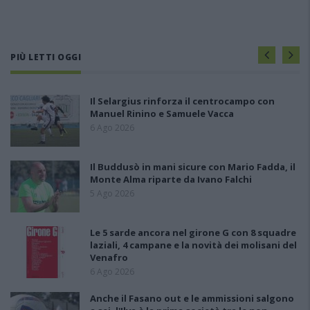
PIÙ LETTI OGGI
Il Selargius rinforza il centrocampo con
Manuel Rinino e Samuele Vacca
6 Ago 2026
Il Buddusò in mani sicure con Mario Fadda, il
Monte Alma riparte da Ivano Falchi
5 Ago 2026
Le 5 sarde ancora nel girone G con 8 squadre
laziali, 4 campane e la novità dei molisani del
Venafro
6 Ago 2026
Anche il Fasano out e le ammissioni salgono