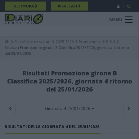
Salta
ULTIMORA
RISULTATI
al
contenuto
MENU
principale
Classifiche e risultati
2025 2026
Promozione
B
4
Breadcrumb
Risultati Promozione girone B Classifica 2025/2026, giornata 4 ritorno
del 25/01/2026
Risultati Promozione girone B
Classifica 2025/2026, giornata 4 ritorno
del 25/01/2026
Giornata 4
25/01/2026
RISULTATI DELLA GIORNATA 4 DEL 25/01/2026