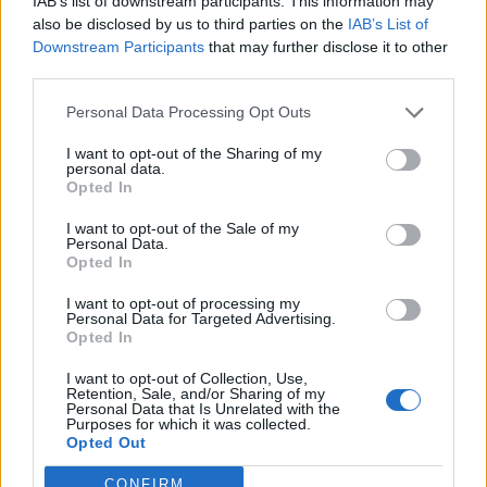
IAB’s list of downstream participants. This information may
also be disclosed by us to third parties on the
IAB’s List of
17
Agustin Meli
Coghinas Calcio
8
Downstream Participants
that may further disclose it to other
third parties.
18
Gabriele Bazzoni
San Giorgio Perfugas
7
Personal Data Processing Opt Outs
19
Ruben Figueiras
Thiesi
7
I want to opt-out of the Sharing of my
personal data.
Opted In
20
Oscar Foddai
Thiesi
7
I want to opt-out of the Sale of my
Personal Data.
VISUALIZZA TUTTO
Opted In
I want to opt-out of processing my
Personal Data for Targeted Advertising.
Opted In
I want to opt-out of Collection, Use,
Retention, Sale, and/or Sharing of my
Personal Data that Is Unrelated with the
Purposes for which it was collected.
Opted Out
CONFIRM