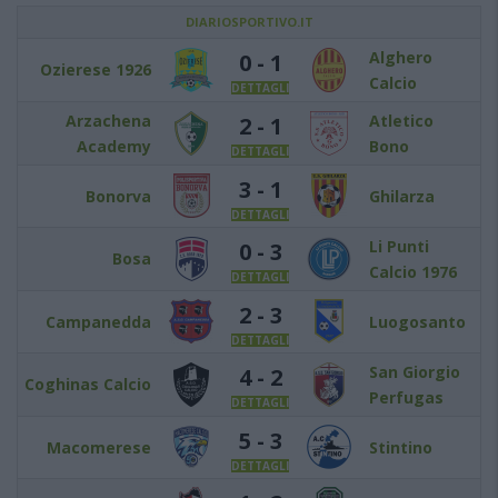
DIARIOSPORTIVO.IT
Alghero
0 - 1
Ozierese 1926
Calcio
DETTAGLI
Arzachena
Atletico
2 - 1
Academy
Bono
DETTAGLI
3 - 1
Bonorva
Ghilarza
DETTAGLI
Li Punti
0 - 3
Bosa
Calcio 1976
DETTAGLI
2 - 3
Campanedda
Luogosanto
DETTAGLI
San Giorgio
4 - 2
Coghinas Calcio
Perfugas
DETTAGLI
5 - 3
Macomerese
Stintino
DETTAGLI