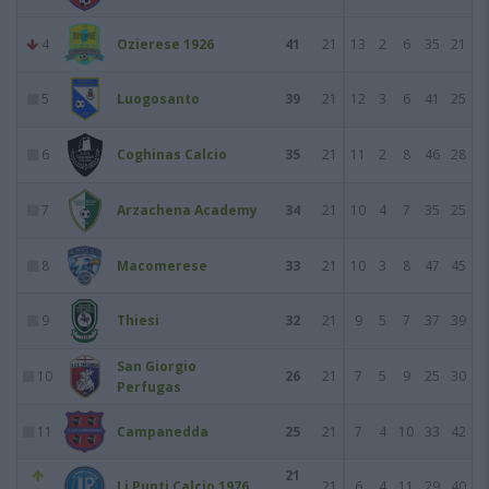
4
Ozierese 1926
41
21
13
2
6
35
21
5
Luogosanto
39
21
12
3
6
41
25
6
Coghinas Calcio
35
21
11
2
8
46
28
7
Arzachena Academy
34
21
10
4
7
35
25
8
Macomerese
33
21
10
3
8
47
45
9
Thiesi
32
21
9
5
7
37
39
San Giorgio
10
26
21
7
5
9
25
30
Perfugas
11
Campanedda
25
21
7
4
10
33
42
21
Li Punti Calcio 1976
21
6
4
11
29
40