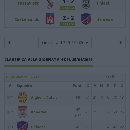
1 - 2
Tuttavista
Thiesi
DETTAGLI
2 - 2
Castelsardo
Usinese
DETTAGLI
Giornata 4
25/01/2026
CLASSIFICA ALLA GIORNATA 4 DEL 25/01/2026
DIARIOSPORTIVO.IT
Totali
#
Squadra
Punti
G
V
N
P
F
S
1
Alghero Calcio
63
21
21
0
0
70
13
47
2
Bonorva
21
15
3
3
54
25
(-1)
3
Usinese
41
21
12
5
4
40
22