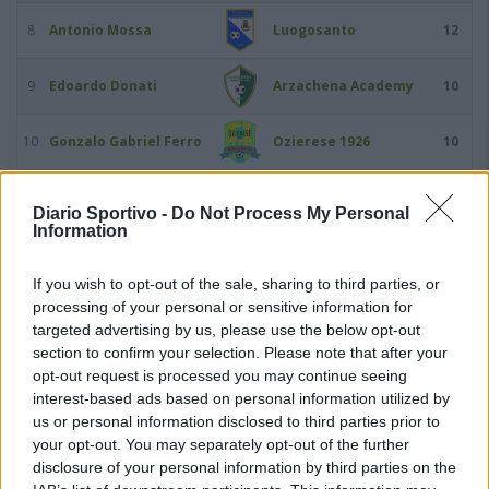
8
Antonio Mossa
Luogosanto
12
9
Edoardo Donati
Arzachena Academy
10
10
Gonzalo Gabriel Ferro
Ozierese 1926
10
11
Predrag Radovanovic
Coghinas Calcio
10
Diario Sportivo -
Do Not Process My Personal
Information
12
Mattia Asara
Castelsardo
9
If you wish to opt-out of the sale, sharing to third parties, or
processing of your personal or sensitive information for
13
Augusto Bonivardi
Arzachena Academy
9
targeted advertising by us, please use the below opt-out
section to confirm your selection. Please note that after your
14
Claudio Fadda
Bosa
9
opt-out request is processed you may continue seeing
interest-based ads based on personal information utilized by
15
Victory Igene
Usinese
9
us or personal information disclosed to third parties prior to
your opt-out. You may separately opt-out of the further
disclosure of your personal information by third parties on the
16
Sidi Cisse Kaba
Bosa
8