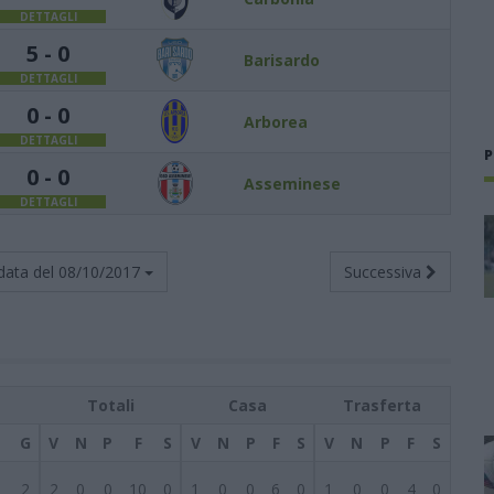
DETTAGLI
5 - 0
Barisardo
DETTAGLI
0 - 0
Arborea
DETTAGLI
P
0 - 0
Asseminese
DETTAGLI
data del
08/10/2017
Successiva
Totali
Casa
Trasferta
G
V
N
P
F
S
V
N
P
F
S
V
N
P
F
S
2
2
0
0
10
0
1
0
0
6
0
1
0
0
4
0