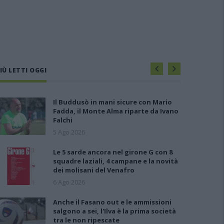
IÙ LETTI OGGI
Il Buddusò in mani sicure con Mario
Fadda, il Monte Alma riparte da Ivano
Falchi
5 Ago 2026
Le 5 sarde ancora nel girone G con 8
squadre laziali, 4 campane e la novità
dei molisani del Venafro
6 Ago 2026
Anche il Fasano out e le ammissioni
salgono a sei, l'Ilva è la prima società
tra le non ripescate