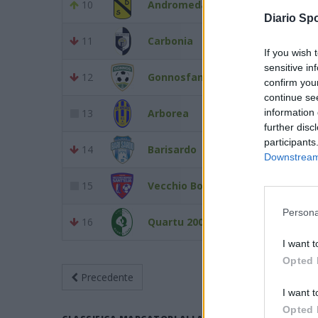
10
Andromeda
1
Diario Spo
11
Carbonia
1
If you wish 
sensitive in
12
Gonnosfanadiga
1
confirm you
continue se
13
Arborea
information 
1
further disc
participants
14
Barisardo
0
Downstream 
15
Vecchio Borgo S. Elia
0
Persona
16
Quartu 2000
0
I want t
Opted 
Precedente
Giornata 2
An
I want t
Opted 