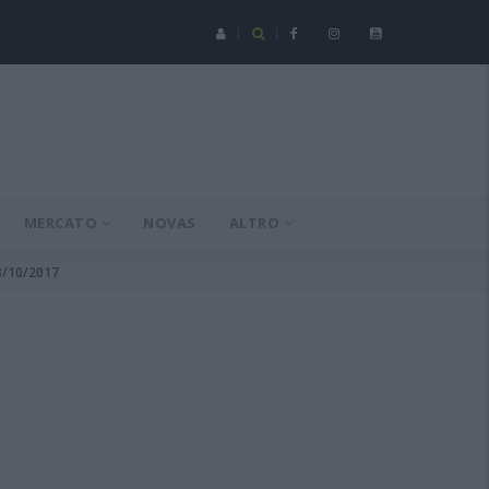
Serie C - Coppa Italia: Spezia-Torres posticipata a domenica 16 a
MERCATO
NOVAS
ALTRO
08/10/2017