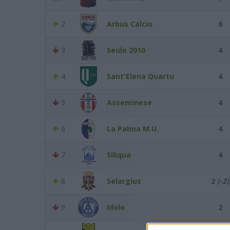
2
Arbus Calcio
6
3
Seulo 2010
4
4
Sant'Elena Quartu
4
5
Asseminese
4
6
La Palma M.U.
4
7
Siliqua
4
8
Selargius
2
(-2)
9
Idolo
2