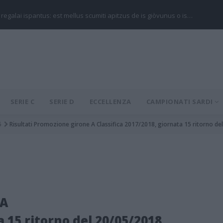
 regalai ispantus: est mellus scumiti apitzus de is giòvunus o is…
SERIE C
SERIE D
ECCELLENZA
CAMPIONATI SARDI
5
Risultati Promozione girone A Classifica 2017/2018, giornata 15 ritorno de
 A
a 15 ritorno del 20/05/2018