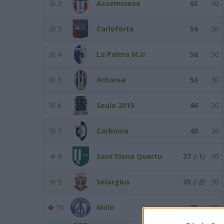
2
Asseminese
63
30
3
Carloforte
56
30
4
La Palma M.U.
56
30
5
Arborea
53
30
6
Seulo 2010
46
30
7
Carbonia
40
30
8
Sant'Elena Quartu
37
(-1)
30
9
Selargius
35
(-2)
30
10
Idolo
35
30