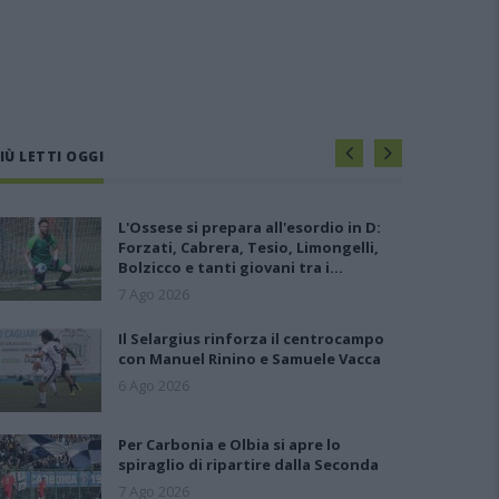
IÙ LETTI OGGI
L'Ossese si prepara all'esordio in D:
Forzati, Cabrera, Tesio, Limongelli,
Bolzicco e tanti giovani tra i…
7 Ago 2026
Il Selargius rinforza il centrocampo
con Manuel Rinino e Samuele Vacca
6 Ago 2026
Per Carbonia e Olbia si apre lo
spiraglio di ripartire dalla Seconda
7 Ago 2026