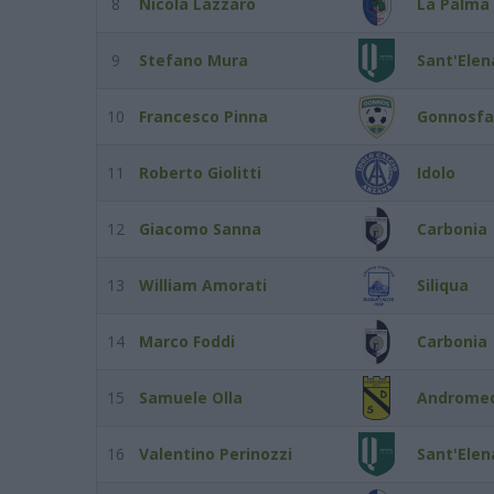
8
Nicola Lazzaro
La Palma 
9
Stefano Mura
Sant'Elen
10
Francesco Pinna
Gonnosfa
11
Roberto Giolitti
Idolo
12
Giacomo Sanna
Carbonia
13
William Amorati
Siliqua
14
Marco Foddi
Carbonia
15
Samuele Olla
Androme
16
Valentino Perinozzi
Sant'Elen