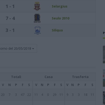
1 - 1
Selargius
7 - 4
Seulo 2010
3 - 1
Siliqua
P
torno del
20/05/2018
Totali
Casa
Trasferta
V
N
P
F
S
V
N
P
F
S
V
N
P
F
S
20
7
3
47
22
11
4
0
29
11
9
3
3
18
11