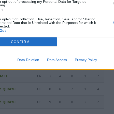
to opt-out of processing my Personal Data for Targeted
ing.
In
Reti
AZ
RIG
PUN
ANG
CDF
o opt-out of Collection, Use, Retention, Sale, and/or Sharing
ersonal Data that Is Unrelated with the Purposes for which it
20
12
2
1
3
2
lected.
Out
0
19
18
0
0
0
1
CONFIRM
ese
16
9
4
0
1
2
Data Deletion
Data Access
Privacy Policy
orgo S. Elia
14
14
0
0
0
0
M.U.
14
7
4
0
1
2
a Quartu
13
0
6
2
1
4
a Quartu
13
9
0
0
2
2