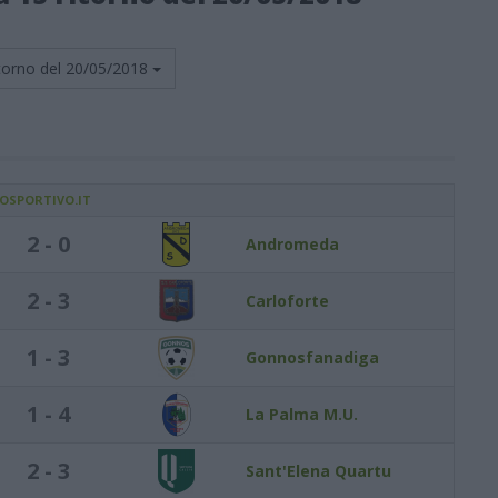
torno del
20/05/2018
IOSPORTIVO.IT
2 - 0
Andromeda
2 - 3
Carloforte
1 - 3
Gonnosfanadiga
1 - 4
La Palma M.U.
2 - 3
Sant'Elena Quartu