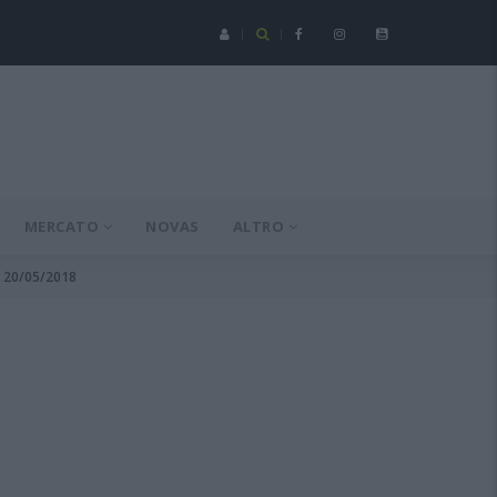
Serie C - Coppa Italia: Spezia-Torres posticipata a domenica 16 a
MERCATO
NOVAS
ALTRO
l 20/05/2018