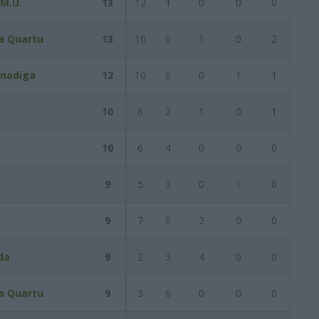
M.U.
13
12
1
0
0
0
a Quartu
13
10
0
1
0
2
nadiga
12
10
0
0
1
1
10
6
2
1
0
1
10
6
4
0
0
0
9
5
3
0
1
0
9
7
0
2
0
0
da
9
2
3
4
0
0
a Quartu
9
3
6
0
0
0