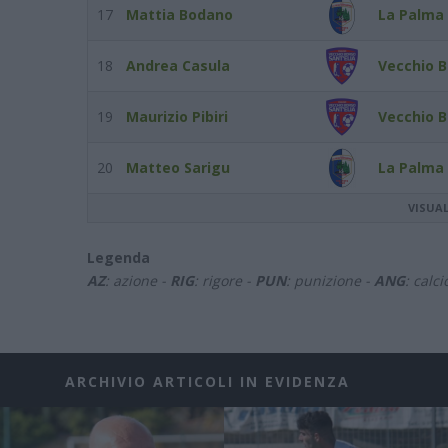
17
Mattia Bodano
La Palma 
18
Andrea Casula
Vecchio B
19
Maurizio Pibiri
Vecchio B
20
Matteo Sarigu
La Palma 
VISUA
Legenda
AZ
: azione -
RIG
: rigore -
PUN
: punizione -
ANG
: calc
ARCHIVIO ARTICOLI IN EVIDENZA