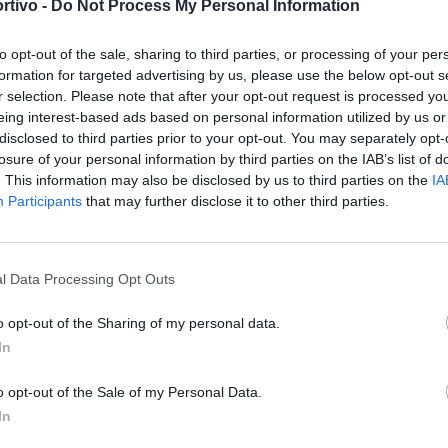
rtivo -
Do Not Process My Personal Information
10
5
15
28
36
7
4
4
15
12
3
1
11
13
24
to opt-out of the sale, sharing to third parties, or processing of your per
9
7
14
38
52
5
5
5
24
26
4
2
9
14
26
formation for targeted advertising by us, please use the below opt-out s
r selection. Please note that after your opt-out request is processed y
eing interest-based ads based on personal information utilized by us or
9
5
16
40
44
5
3
7
21
21
4
2
9
19
23
S
disclosed to third parties prior to your opt-out. You may separately opt-
losure of your personal information by third parties on the IAB’s list of
8
6
16
33
61
4
4
7
19
28
4
2
9
14
33
. This information may also be disclosed by us to third parties on the
IA
Participants
that may further disclose it to other third parties.
8
4
18
30
55
5
1
9
15
21
3
3
9
15
34
5
5
20
34
66
3
2
10
19
28
2
3
10
15
38
l Data Processing Opt Outs
o opt-out of the Sharing of my personal data.
In
torno del
20/05/2018
o opt-out of the Sale of my Personal Data.
/2018
In