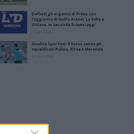
Definiti gli organici di Prima con
l'aggiunta di Golfo Aranci, La Salle e
Ottava, in Seconda 8 ripescaggi
7 Ago 2026
Giudice Sportivo: il Sorso senza gli
squalificati Pulina, Altea e Merenda
21 Feb 2019