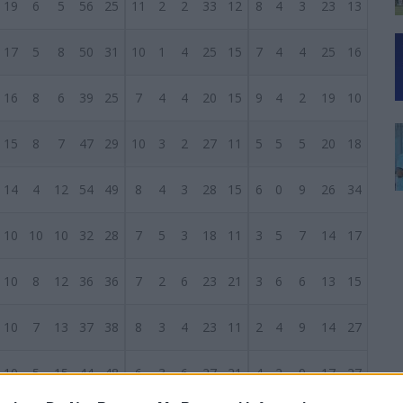
19
6
5
56
25
11
2
2
33
12
8
4
3
23
13
17
5
8
50
31
10
1
4
25
15
7
4
4
25
16
16
8
6
39
25
7
4
4
20
15
9
4
2
19
10
15
8
7
47
29
10
3
2
27
11
5
5
5
20
18
14
4
12
54
49
8
4
3
28
15
6
0
9
26
34
10
10
10
32
28
7
5
3
18
11
3
5
7
14
17
10
8
12
36
36
7
2
6
23
21
3
6
6
13
15
10
7
13
37
38
8
3
4
23
11
2
4
9
14
27
10
5
15
44
48
6
3
6
27
21
4
2
9
17
27