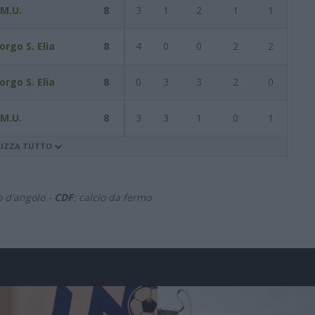
M.U.
8
3
1
2
1
1
orgo S. Elia
8
4
0
0
2
2
orgo S. Elia
8
0
3
3
2
0
M.U.
8
3
3
1
0
1
LIZZA TUTTO
io d'angolo -
CDF
: calcio da fermo