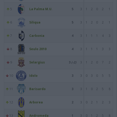
5
La Palma M.U.
5
3
1
2
0
2
1
6
Siliqua
5
3
1
2
0
2
1
7
Carbonia
4
3
1
1
1
4
3
8
Seulo 2010
4
3
1
1
1
3
3
9
Selargius
3
(-2)
3
1
2
0
7
2
10
Idolo
3
3
0
3
0
5
5
11
Barisardo
3
3
1
0
2
5
8
12
Arborea
2
3
0
2
1
2
3
13
Andromeda
1
3
0
1
2
5
8