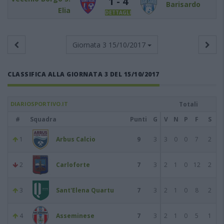
1 - 4
Barisardo
Elia
DETTAGLI
Giornata 3
15/10/2017
CLASSIFICA ALLA GIORNATA 3 DEL 15/10/2017
DIARIOSPORTIVO.IT
Totali
#
Squadra
Punti
G
V
N
P
F
S
1
Arbus Calcio
9
3
3
0
0
7
2
2
Carloforte
7
3
2
1
0
12
2
3
Sant'Elena Quartu
7
3
2
1
0
8
2
4
Asseminese
7
3
2
1
0
5
1