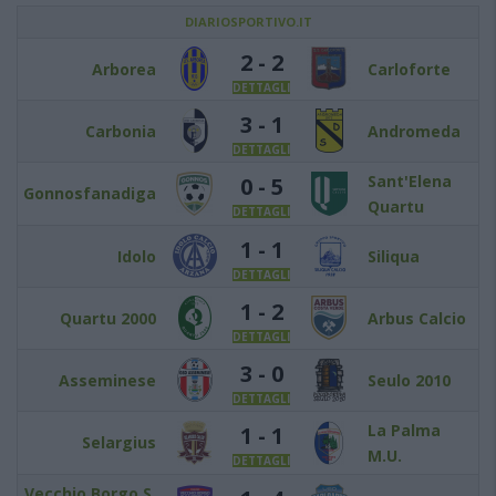
DIARIOSPORTIVO.IT
2 - 2
Arborea
Carloforte
DETTAGLI
3 - 1
Carbonia
Andromeda
DETTAGLI
Sant'Elena
0 - 5
Gonnosfanadiga
Quartu
DETTAGLI
1 - 1
Idolo
Siliqua
DETTAGLI
1 - 2
Quartu 2000
Arbus Calcio
DETTAGLI
3 - 0
Asseminese
Seulo 2010
DETTAGLI
La Palma
1 - 1
Selargius
M.U.
DETTAGLI
Vecchio Borgo S.