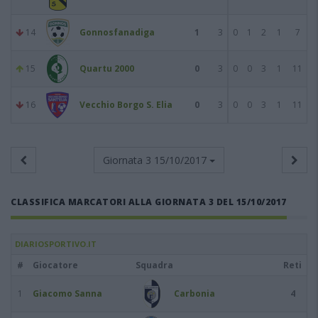
14
Gonnosfanadiga
1
3
0
1
2
1
7
15
Quartu 2000
0
3
0
0
3
1
11
16
Vecchio Borgo S. Elia
0
3
0
0
3
1
11
Giornata 3
15/10/2017
CLASSIFICA MARCATORI ALLA GIORNATA 3 DEL 15/10/2017
DIARIOSPORTIVO.IT
#
Giocatore
Squadra
Reti
1
Giacomo Sanna
Carbonia
4