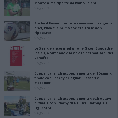
Monte Alma riparte da Ivano Falchi
5 Ago 2026
Anche il Fasano out e le ammissioni salgono
a sei, l'Ilva è la prima società tra le non
ripescate
5 Ago 2026
Le 5 sarde ancora nel girone G con 8 squadre
laziali, 4 campane e la novità dei molisani del
Venafro
6 Ago 2026
Coppa Italia: gli accoppiamenti dei 16esimi di
finale con i derby a Cagliari, Sassari e
Macomer
5 Ago 2026
Coppa Italia: gli accoppiamenti degli ottavi
di finale con i derby di Gallura, Barbagia e
Ogliastra
5 Ago 2026