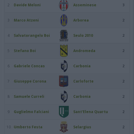
2
Davide Meloni
Asseminese
3
3
Marco Atzeni
Arborea
2
4
Salvatorangelo Boi
Seulo 2010
2
5
Stefano Boi
Andromeda
2
6
Gabriele Concas
Carbonia
2
7
Giuseppe Corona
Carloforte
2
8
Samuele Curreli
Carbonia
2
9
Guglielmo Falciani
Sant'Elena Quartu
2
10
Umberto Festa
Selargius
2