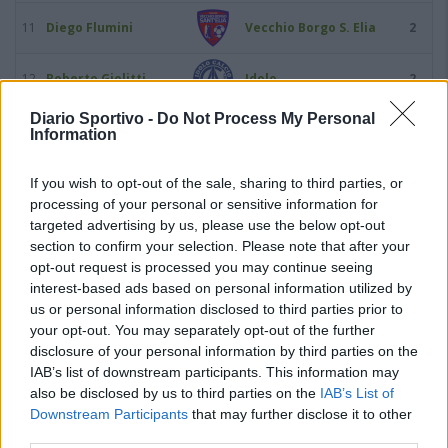
11
Diego Flumini
Vecchio Borgo S. Elia
2
12
Roberto Giolitti
Idolo
2
Diario Sportivo -
Do Not Process My Personal
13
Nicola Lazzaro
La Palma M.U.
2
Information
14
Riccardo Marongiu
Sant'Elena Quartu
2
If you wish to opt-out of the sale, sharing to third parties, or
processing of your personal or sensitive information for
targeted advertising by us, please use the below opt-out
15
Glody Mayamba
Barisardo
2
section to confirm your selection. Please note that after your
opt-out request is processed you may continue seeing
16
Matteo Mulas
Sant'Elena Quartu
2
interest-based ads based on personal information utilized by
us or personal information disclosed to third parties prior to
your opt-out. You may separately opt-out of the further
17
Valentino Perinozzi
Sant'Elena Quartu
2
disclosure of your personal information by third parties on the
IAB’s list of downstream participants. This information may
18
Vincenzo Secci
Selargius
2
also be disclosed by us to third parties on the
IAB’s List of
Downstream Participants
that may further disclose it to other
19
third parties.
Christian Cacciuto
Asseminese
1