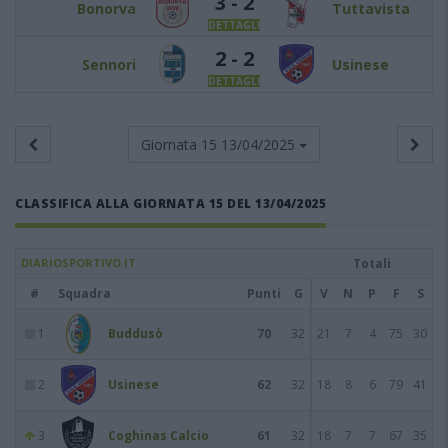
3 - 2
Bonorva
Tuttavista
DETTAGLI
2 - 2
Sennori
Usinese
DETTAGLI
Giornata 15
13/04/2025
CLASSIFICA ALLA GIORNATA 15 DEL 13/04/2025
DIARIOSPORTIVO.IT
Totali
#
Squadra
Punti
G
V
N
P
F
S
1
Buddusò
70
32
21
7
4
75
30
2
Usinese
62
32
18
8
6
79
41
3
Coghinas Calcio
61
32
18
7
7
67
35