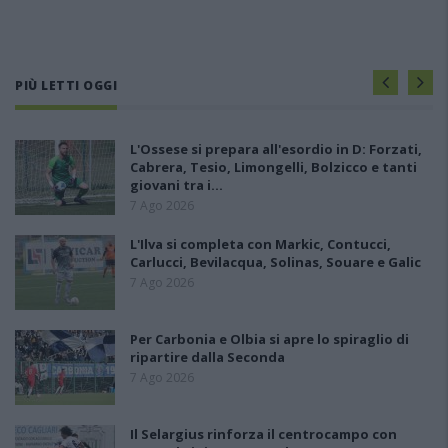
PIÙ LETTI OGGI
L'Ossese si prepara all'esordio in D: Forzati,
Cabrera, Tesio, Limongelli, Bolzicco e tanti
giovani tra i…
7 Ago 2026
L'Ilva si completa con Markic, Contucci,
Carlucci, Bevilacqua, Solinas, Souare e Galic
7 Ago 2026
Per Carbonia e Olbia si apre lo spiraglio di
ripartire dalla Seconda
7 Ago 2026
Il Selargius rinforza il centrocampo con