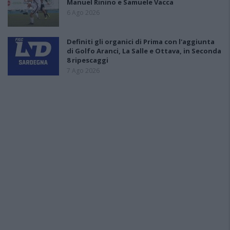
Manuel Rinino e Samuele Vacca
6 Ago 2026
Definiti gli organici di Prima con l'aggiunta
di Golfo Aranci, La Salle e Ottava, in Seconda
8 ripescaggi
7 Ago 2026