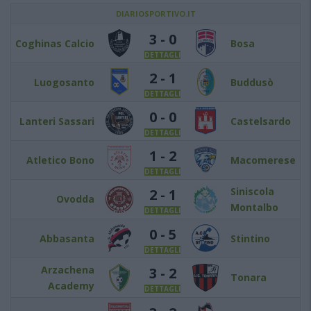
DIARIOSPORTIVO.IT
3 - 0
Coghinas Calcio
Bosa
DETTAGLI
2 - 1
Luogosanto
Buddusò
DETTAGLI
0 - 0
Lanteri Sassari
Castelsardo
DETTAGLI
1 - 2
Atletico Bono
Macomerese
DETTAGLI
Siniscola
2 - 1
Ovodda
Montalbo
DETTAGLI
0 - 5
Abbasanta
Stintino
DETTAGLI
Arzachena
3 - 2
Tonara
Academy
DETTAGLI