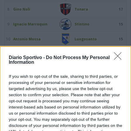
8
Gino Noli
Tonara
17
9
Ignacio Marroquin
Stintino
15
10
Antonio Mossa
Luogosanto
15
11
Massimo Cosseddu
Luogosanto
14
Diario Sportivo -
Do Not Process My Personal
Information
12
Gavino Molozzu
Atletico Bono
14
If you wish to opt-out of the sale, sharing to third parties, or
processing of your personal or sensitive information for
13
Mattia Asara
Castelsardo
13
targeted advertising by us, please use the below opt-out
section to confirm your selection. Please note that after your
14
Augusto Bonivardi
Arzachena Academy
13
opt-out request is processed you may continue seeing
interest-based ads based on personal information utilized by
us or personal information disclosed to third parties prior to
15
Buba Dem
Castelsardo
13
your opt-out. You may separately opt-out of the further
disclosure of your personal information by third parties on the
16
Predrag Radovanovic
Coghinas Calcio
13