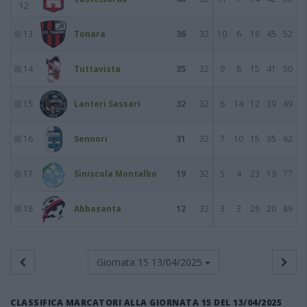
12
13
Tonara
36
32
10
6
16
45
52
14
Tuttavista
35
32
9
8
15
41
50
15
Lanteri Sassari
32
32
6
14
12
39
49
16
Sennori
31
32
7
10
15
35
62
17
Siniscola Montalbo
19
32
5
4
23
19
77
18
Abbasanta
12
32
3
3
26
20
89
Giornata 15
13/04/2025
CLASSIFICA MARCATORI ALLA GIORNATA 15 DEL 13/04/2025