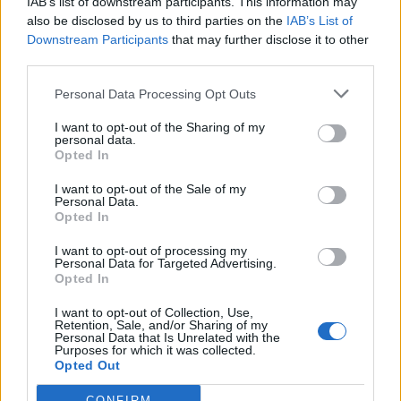
IAB’s list of downstream participants. This information may
also be disclosed by us to third parties on the
IAB’s List of
17
Ousmane Balde
Buddusò
12
Downstream Participants
that may further disclose it to other
third parties.
18
Fabio Lauria
Usinese
12
Personal Data Processing Opt Outs
I want to opt-out of the Sharing of my
19
Enzo Caroccia
Lanteri Sassari
11
personal data.
Opted In
20
Fabio Occhioni
Luogosanto
11
I want to opt-out of the Sale of my
Personal Data.
VISUALIZZA TUTTO
Opted In
I want to opt-out of processing my
Personal Data for Targeted Advertising.
Opted In
I want to opt-out of Collection, Use,
Retention, Sale, and/or Sharing of my
Personal Data that Is Unrelated with the
Purposes for which it was collected.
Opted Out
CONFIRM