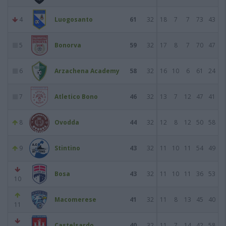
4
Luogosanto
61
32
18
7
7
73
43
5
Bonorva
59
32
17
8
7
70
47
6
Arzachena Academy
58
32
16
10
6
61
24
7
Atletico Bono
46
32
13
7
12
47
41
8
Ovodda
44
32
12
8
12
50
58
9
Stintino
43
32
11
10
11
54
49
Bosa
43
32
11
10
11
36
53
10
Macomerese
41
32
11
8
13
45
40
11
Castelsardo
40
32
11
7
14
42
58