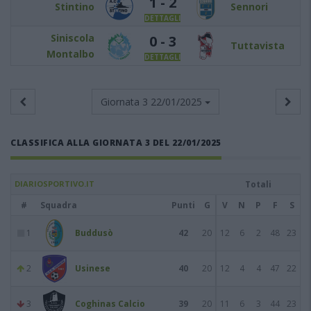
1 - 2
Stintino
Sennori
DETTAGLI
Siniscola
0 - 3
Tuttavista
Montalbo
DETTAGLI
Giornata 3
22/01/2025
CLASSIFICA ALLA GIORNATA 3 DEL 22/01/2025
DIARIOSPORTIVO.IT
Totali
#
Squadra
Punti
G
V
N
P
F
S
1
Buddusò
42
20
12
6
2
48
23
2
Usinese
40
20
12
4
4
47
22
3
Coghinas Calcio
39
20
11
6
3
44
23