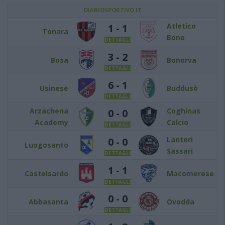
DIARIOSPORTIVO.IT
Atletico
1 - 1
Tonara
Bono
DETTAGLI
3 - 2
Bosa
Bonorva
DETTAGLI
6 - 1
Usinese
Buddusò
DETTAGLI
Arzachena
Coghinas
0 - 0
Academy
Calcio
DETTAGLI
Lanteri
0 - 0
Luogosanto
Sassari
DETTAGLI
1 - 1
Castelsardo
Macomerese
DETTAGLI
0 - 0
Abbasanta
Ovodda
DETTAGLI