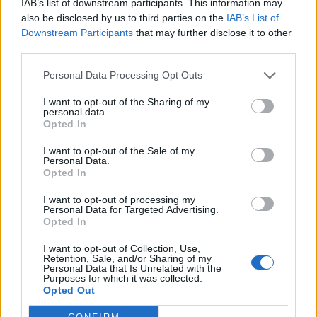
IAB’s list of downstream participants. This information may
also be disclosed by us to third parties on the
IAB’s List of
17
Roberto Seu
Coghinas Calcio
8
Downstream Participants
that may further disclose it to other
third parties.
18
Augusto Bonivardi
Arzachena Academy
7
Personal Data Processing Opt Outs
I want to opt-out of the Sharing of my
19
Buba Dem
Castelsardo
7
personal data.
Opted In
20
Agustin Meli
Coghinas Calcio
7
I want to opt-out of the Sale of my
Personal Data.
VISUALIZZA TUTTO
Opted In
I want to opt-out of processing my
Personal Data for Targeted Advertising.
Opted In
I want to opt-out of Collection, Use,
Retention, Sale, and/or Sharing of my
Personal Data that Is Unrelated with the
Purposes for which it was collected.
Opted Out