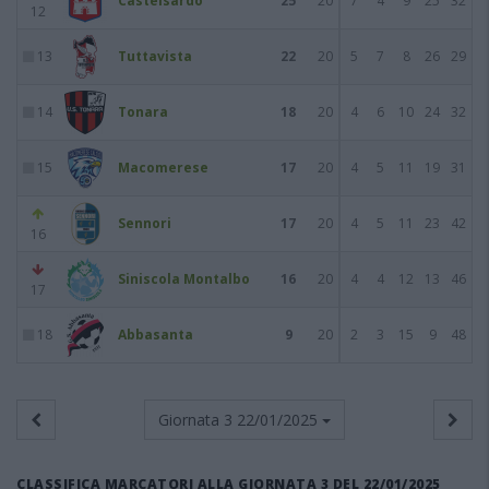
Castelsardo
25
20
7
4
9
25
32
12
13
Tuttavista
22
20
5
7
8
26
29
14
Tonara
18
20
4
6
10
24
32
15
Macomerese
17
20
4
5
11
19
31
Sennori
17
20
4
5
11
23
42
16
Siniscola Montalbo
16
20
4
4
12
13
46
17
18
Abbasanta
9
20
2
3
15
9
48
Giornata 3
22/01/2025
CLASSIFICA MARCATORI ALLA GIORNATA 3 DEL 22/01/2025