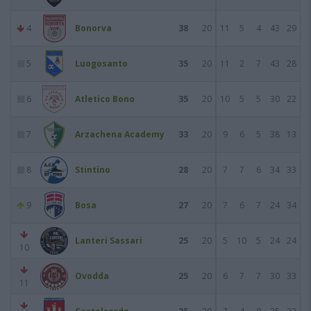
4
Bonorva
38
20
11
5
4
43
29
5
Luogosanto
35
20
11
2
7
43
28
6
Atletico Bono
35
20
10
5
5
30
22
7
Arzachena Academy
33
20
9
6
5
38
13
8
Stintino
28
20
7
7
6
34
33
9
Bosa
27
20
7
6
7
24
34
Lanteri Sassari
25
20
5
10
5
24
24
10
Ovodda
25
20
6
7
7
30
33
11