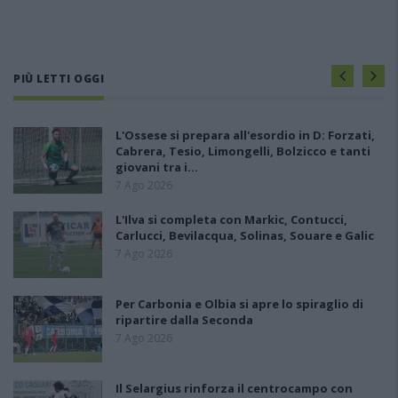
PIÙ LETTI OGGI
L'Ossese si prepara all'esordio in D: Forzati,
Cabrera, Tesio, Limongelli, Bolzicco e tanti
giovani tra i…
7 Ago 2026
L'Ilva si completa con Markic, Contucci,
Carlucci, Bevilacqua, Solinas, Souare e Galic
7 Ago 2026
Per Carbonia e Olbia si apre lo spiraglio di
ripartire dalla Seconda
7 Ago 2026
Il Selargius rinforza il centrocampo con