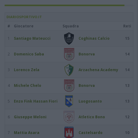
DIARIOSPORTIVO.IT
#
Giocatore
Squadra
Reti
1
Santiago Mateucci
Coghinas Calcio
15
2
Domenico Saba
Bonorva
14
3
Lorenco Zela
Arzachena Academy
14
4
Michele Chelo
Bonorva
13
5
Enzo Fink Hassan Fiori
Luogosanto
13
6
Giuseppe Meloni
Atletico Bono
12
7
Mattia Asara
Castelsardo
10