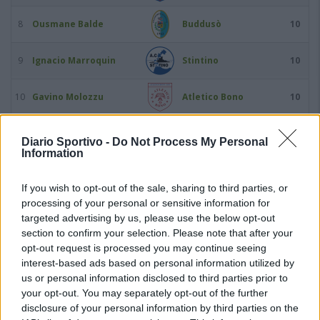
8
Ousmane Balde
Buddusò
10
9
Ignacio Marroquin
Stintino
10
10
Gavino Molozzu
Atletico Bono
10
11
Gino Noli
Tonara
10
Diario Sportivo -
Do Not Process My Personal
Information
12
Antonio Mossa
Luogosanto
9
If you wish to opt-out of the sale, sharing to third parties, or
processing of your personal or sensitive information for
13
Edoardo Sedda
Ovodda
9
targeted advertising by us, please use the below opt-out
section to confirm your selection. Please note that after your
14
Enzo Caroccia
Lanteri Sassari
8
opt-out request is processed you may continue seeing
interest-based ads based on personal information utilized by
us or personal information disclosed to third parties prior to
15
Nicolo Deiana
Ovodda
8
your opt-out. You may separately opt-out of the further
disclosure of your personal information by third parties on the
16
Fabio Occhioni
Luogosanto
8