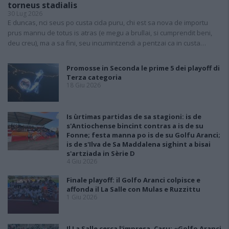
torneus stadialis
30 Lug 2026
E duncas, nci seus po custa cida puru, chi est sa nova de importu
prus mannu de totus is atras (e megu a brullai, si cumprendit beni,
deu creu), ma a sa fini, seu incumintzendi a pentzai ca in custa…
Promosse in Seconda le prime 5 dei playoff di
Terza categoria
18 Giu 2026
Is ùrtimas partidas de sa stagioni: is de
s'Antiochense bincint contras a is de su
Fonne; festa manna po is de su Golfu Aranci;
is de s'Ilva de Sa Maddalena sighint a bisai
s'artziada in Sèrie D
4 Giu 2026
Finale playoff: il Golfo Aranci colpisce e
affonda il La Salle con Mulas e Ruzzittu
1 Giu 2026
Il La Salle cerca l'impresa, Casu: «Golfo Aranci