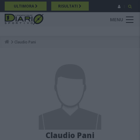
Salta
ULTIMORA
RISULTATI
al
contenuto
MENU
principale
Claudio Pani
Breadcrumb
Claudio Pani