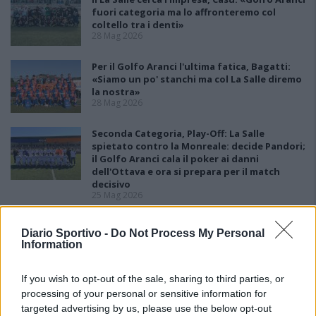
fuori categoria ma lo affronteremo col
coltello tra i denti»
28 Mag 2026
Per il Golfo Aranci l'ultima fatica, Bagatti:
«Siamo un po' stanchi ma col La Salle diremo
la nostra»
28 Mag 2026
Seconda Categoria, Play-Off: La Salle
spietato contro la Monreale: decide Pandori;
il Golfo Aranci cala il poker ai danni
dell'Ottava e ora si prepara per il match
decisivo
25 Mag 2026
Seconda Categoria, Play-off: tutto liscio
Diario Sportivo -
Do Not Process My Personal
come l'olio per il La Salle che stende la
Information
Monreale con due reti
18 Mag 2026
If you wish to opt-out of the sale, sharing to third parties, or
Seconda Categoria, Play-Out: colpo grosso
processing of your personal or sensitive information for
del La Pineta che batte la Johannes e
targeted advertising by us, please use the below opt-out
conquista la salvezza