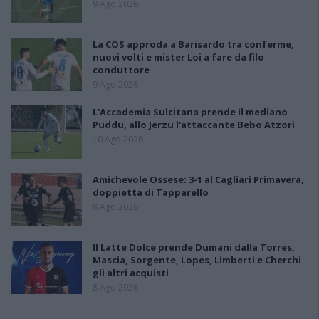
9 Ago 2026
La COS approda a Barisardo tra conferme,
nuovi volti e mister Loi a fare da filo
conduttore
9 Ago 2026
L'Accademia Sulcitana prende il mediano
Puddu, allo Jerzu l'attaccante Bebo Atzori
10 Ago 2026
Amichevole Ossese: 3-1 al Cagliari Primavera,
doppietta di Tapparello
8 Ago 2026
Il Latte Dolce prende Dumani dalla Torres,
Mascia, Sorgente, Lopes, Limberti e Cherchi
gli altri acquisti
8 Ago 2026