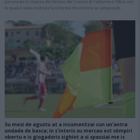
pervenute le istanze dei Sindaci dei Comuni di Carbonia e Olbia, con
le quali è stata inoltrata la richiesta d'iscrizione ai campionati…
Su mesi de agustu at a incumentzai cun un'antra
undada de basca; in s'interis su mercau est sèmpiri
obertu e is giogadoris sighint a si spassiai me is