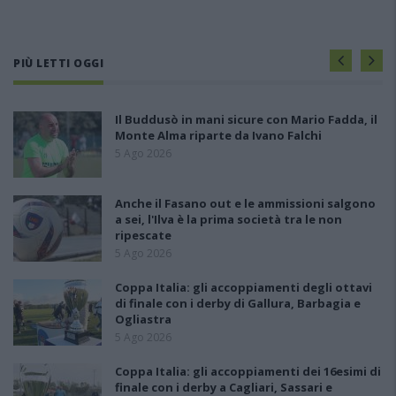
PIÙ LETTI OGGI
Il Buddusò in mani sicure con Mario Fadda, il
Monte Alma riparte da Ivano Falchi
5 Ago 2026
Anche il Fasano out e le ammissioni salgono
a sei, l'Ilva è la prima società tra le non
ripescate
5 Ago 2026
Coppa Italia: gli accoppiamenti degli ottavi
di finale con i derby di Gallura, Barbagia e
Ogliastra
5 Ago 2026
Coppa Italia: gli accoppiamenti dei 16esimi di
finale con i derby a Cagliari, Sassari e