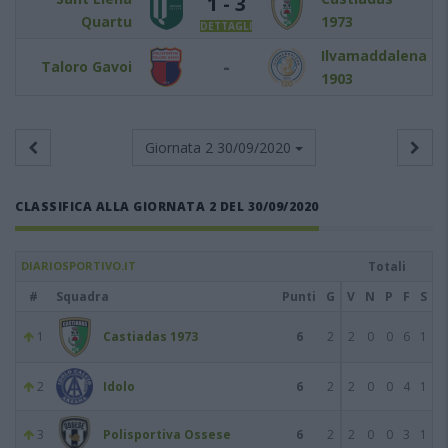
1 - 3
Quartu
1973
DETTAGLI
Ilvamaddalena
-
Taloro Gavoi
1903
Giornata 2
30/09/2020
CLASSIFICA ALLA GIORNATA 2 DEL 30/09/2020
DIARIOSPORTIVO.IT
Totali
#
Squadra
Punti
G
V
N
P
F
S
1
Castiadas 1973
6
2
2
0
0
6
1
2
Idolo
6
2
2
0
0
4
1
3
Polisportiva Ossese
6
2
2
0
0
3
1