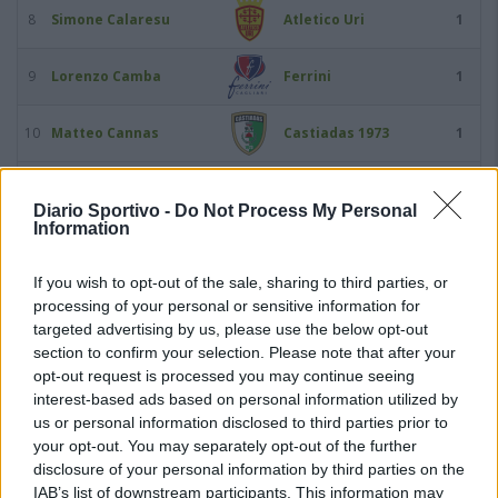
8
Simone Calaresu
Atletico Uri
1
9
Lorenzo Camba
Ferrini
1
10
Matteo Cannas
Castiadas 1973
1
11
Matteo Cardia
Guspini
1
Diario Sportivo -
Do Not Process My Personal
Information
12
Alessandro Cherchi
Li Punti Calcio 1976
1
If you wish to opt-out of the sale, sharing to third parties, or
13
Lorenzo Cocco
Idolo
1
processing of your personal or sensitive information for
targeted advertising by us, please use the below opt-out
section to confirm your selection. Please note that after your
14
Roberto Doddo
Budoni
1
opt-out request is processed you may continue seeing
interest-based ads based on personal information utilized by
15
Pier Paolo Falchi
Nuorese
1
us or personal information disclosed to third parties prior to
your opt-out. You may separately opt-out of the further
disclosure of your personal information by third parties on the
16
Gianmarco Giglio
Castiadas 1973
1
IAB’s list of downstream participants. This information may