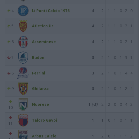
4
Li Punti Calcio 1976
4
2
1
1
0
2
0
5
Atletico Uri
4
2
1
1
0
2
1
6
Asseminese
4
2
1
1
0
2
1
7
Budoni
3
2
1
0
1
3
1
8
Ferrini
3
2
1
0
1
4
4
9
Ghilarza
3
2
1
0
1
2
4
Nuorese
1
(-5)
2
2
0
0
4
2
10
Taloro Gavoi
1
1
0
1
0
1
1
11
Arbus Calcio
1
2
0
1
1
1
2