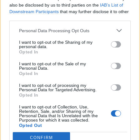
also be disclosed by us to third parties on the
IAB’s List of
17
Mattia Gueli
Polisportiva Ossese
1
Downstream Participants
that may further disclose it to other
third parties.
18
Stanley Lohoues
Castiadas 1973
1
Personal Data Processing Opt Outs
19
Cristian Luiu
Li Punti Calcio 1976
1
I want to opt-out of the Sharing of my
personal data.
Opted In
20
Davide Madeddu
Polisportiva Ossese
1
I want to opt-out of the Sale of my
Personal Data.
VISUALIZZA TUTTO
Opted In
I want to opt-out of processing my
Personal Data for Targeted Advertising.
Opted In
I want to opt-out of Collection, Use,
Retention, Sale, and/or Sharing of my
Personal Data that Is Unrelated with the
Purposes for which it was collected.
Opted Out
CONFIRM