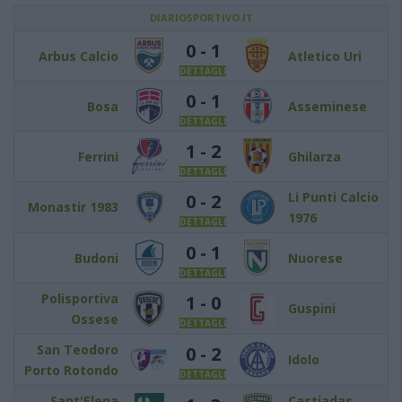
DIARIOSPORTIVO.IT
0 - 1
Arbus Calcio
Atletico Uri
DETTAGLI
0 - 1
Bosa
Asseminese
DETTAGLI
1 - 2
Ferrini
Ghilarza
DETTAGLI
Li Punti Calcio
0 - 2
Monastir 1983
1976
DETTAGLI
0 - 1
Budoni
Nuorese
DETTAGLI
Polisportiva
1 - 0
Guspini
Ossese
DETTAGLI
San Teodoro
0 - 2
Idolo
Porto Rotondo
DETTAGLI
Sant'Elena
Castiadas