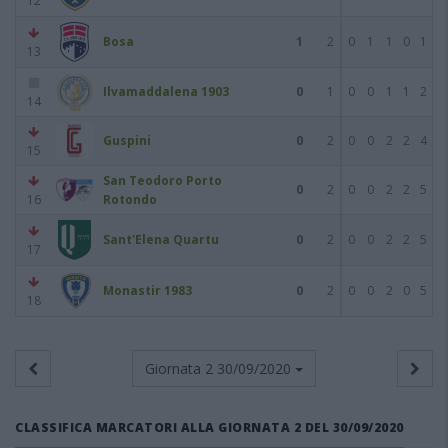
12
Bosa
1
2
0
1
1
0
1
13
Ilvamaddalena 1903
0
1
0
0
1
1
2
14
Guspini
0
2
0
0
2
2
4
15
San Teodoro Porto
0
2
0
0
2
2
5
16
Rotondo
Sant'Elena Quartu
0
2
0
0
2
2
5
17
Monastir 1983
0
2
0
0
2
0
5
18
Giornata 2
30/09/2020
CLASSIFICA MARCATORI ALLA GIORNATA 2 DEL 30/09/2020