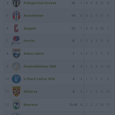
4
Polisportiva Ossese
15
7
4
3
0
13
8
5
Asseminese
14
6
4
2
0
11
5
6
Guspini
12
7
4
0
3
16
7
7
Ferrini
9
5
3
0
2
9
6
8
Arbus Calcio
7
4
2
1
1
7
3
9
Ilvamaddalena 1903
5
6
1
2
3
6
10
10
Li Punti Calcio 1976
4
3
1
1
1
3
2
11
Ghilarza
4
5
1
1
3
4
13
12
Nuorese
3
(-5)
6
2
2
2
10
13