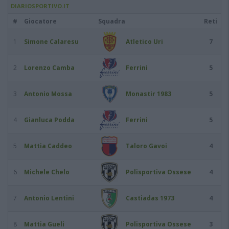
DIARIOSPORTIVO.IT
#
Giocatore
Squadra
Reti
1
Simone Calaresu
Atletico Uri
7
2
Lorenzo Camba
Ferrini
5
3
Antonio Mossa
Monastir 1983
5
4
Gianluca Podda
Ferrini
5
5
Mattia Caddeo
Taloro Gavoi
4
6
Michele Chelo
Polisportiva Ossese
4
7
Antonio Lentini
Castiadas 1973
4
8
Mattia Gueli
Polisportiva Ossese
3