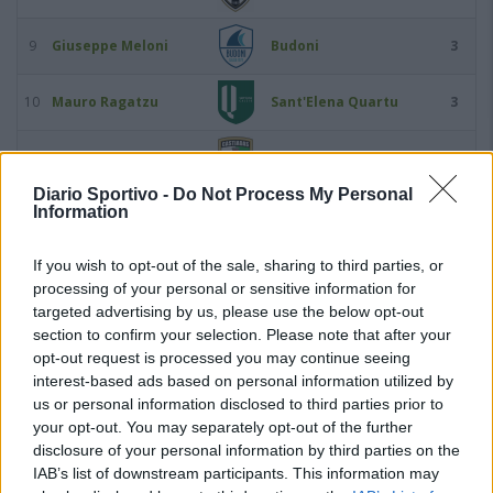
9
Giuseppe Meloni
Budoni
3
10
Mauro Ragatzu
Sant'Elena Quartu
3
11
Federico Serra
Castiadas 1973
3
Diario Sportivo -
Do Not Process My Personal
Information
12
Ricardo Stechina
Arbus Calcio
3
If you wish to opt-out of the sale, sharing to third parties, or
13
Michele Suella
Guspini
3
processing of your personal or sensitive information for
targeted advertising by us, please use the below opt-out
14
Matteo Vinci
Ferrini
3
section to confirm your selection. Please note that after your
opt-out request is processed you may continue seeing
interest-based ads based on personal information utilized by
15
Edoardo Bonicelli
Idolo
2
us or personal information disclosed to third parties prior to
your opt-out. You may separately opt-out of the further
16
Luca Caboni
Guspini
2
disclosure of your personal information by third parties on the
IAB’s list of downstream participants. This information may