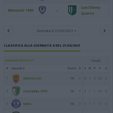
Sant'Elena
-
Monastir 1983
Quartu
Giornata 8
21/02/2021
CLASSIFICA ALLA GIORNATA 8 DEL 21/02/2021
DIARIOSPORTIVO.IT
Totali
#
Squadra
Punti
G
V
N
P
F
S
1
Atletico Uri
19
7
6
1
0
20
5
2
Castiadas 1973
16
7
5
1
1
14
6
3
Idolo
16
7
5
1
1
11
4