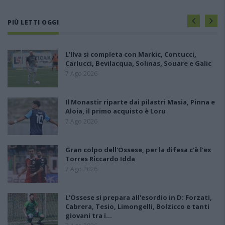
PIÙ LETTI OGGI
L'Ilva si completa con Markic, Contucci,
Carlucci, Bevilacqua, Solinas, Souare e Galic
7 Ago 2026
Il Monastir riparte dai pilastri Masia, Pinna e
Aloia, il primo acquisto è Loru
7 Ago 2026
Gran colpo dell'Ossese, per la difesa c'è l'ex
Torres Riccardo Idda
7 Ago 2026
L'Ossese si prepara all'esordio in D: Forzati,
Cabrera, Tesio, Limongelli, Bolzicco e tanti
giovani tra i…