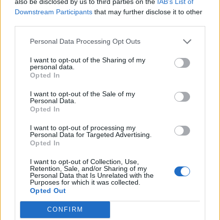
17
Alessandro Cherchi
Li Punti Calcio 1976
2
also be disclosed by us to third parties on the
IAB’s List of
Downstream Participants
that may further disclose it to other
third parties.
18
Lamine Doukar
Ghilarza
2
Personal Data Processing Opt Outs
19
Pier Paolo Falchi
Nuorese
2
I want to opt-out of the Sharing of my
personal data.
Opted In
20
Luca Floris
Arbus Calcio
2
I want to opt-out of the Sale of my
VISUALIZZA TUTTO
Personal Data.
Opted In
I want to opt-out of processing my
Personal Data for Targeted Advertising.
Opted In
I want to opt-out of Collection, Use,
Retention, Sale, and/or Sharing of my
Personal Data that Is Unrelated with the
Purposes for which it was collected.
Opted Out
CONFIRM