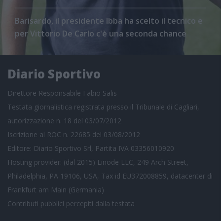
Barisardo, il presidente Ibba ha scelto il tecnico e
per Vittorio De Carlo c'è una seconda chance
Diario Sportivo
Direttore Responsabile Fabio Salis
Testata giornalistica registrata presso il Tribunale di Cagliari,
autorizzazione n. 18 del 03/07/2012
Iscrizione al ROC n. 22685 del 03/08/2012
Editore: Diario Sportivo Srl, Partita IVA 03356010920
Hosting provider: (dal 2015) Linode LLC, 249 Arch Street,
Philadelphia, PA 19106, USA, Tax id EU372008859, datacenter di
Frankfurt am Main (Germania)
Contributi pubblici
percepiti dalla testata