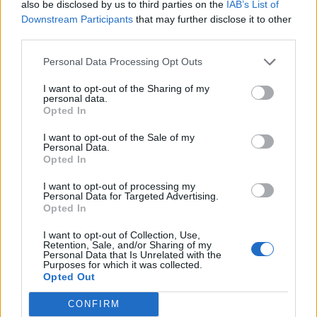
also be disclosed by us to third parties on the
IAB’s List of
17
Alessandro Cherchi
Li Punti Calcio 1976
2
Downstream Participants
that may further disclose it to other
third parties.
18
Lamine Doukar
Ghilarza
2
Personal Data Processing Opt Outs
19
Pier Paolo Falchi
Nuorese
2
I want to opt-out of the Sharing of my
personal data.
Opted In
20
Luca Floris
Arbus Calcio
2
I want to opt-out of the Sale of my
VISUALIZZA TUTTO
Personal Data.
Opted In
I want to opt-out of processing my
Personal Data for Targeted Advertising.
Opted In
I want to opt-out of Collection, Use,
Retention, Sale, and/or Sharing of my
Personal Data that Is Unrelated with the
Purposes for which it was collected.
Opted Out
CONFIRM