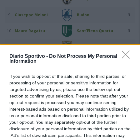
9
Giuseppe Meloni
Budoni
3
10
Mauro Ragatzu
Sant'Elena Quartu
3
11
Federico Serra
Castiadas 1973
3
Diario Sportivo -
Do Not Process My Personal
Information
12
Ricardo Stechina
Arbus Calcio
3
If you wish to opt-out of the sale, sharing to third parties, or
13
Michele Suella
Guspini
3
processing of your personal or sensitive information for
targeted advertising by us, please use the below opt-out
14
Matteo Vinci
Ferrini
3
section to confirm your selection. Please note that after your
opt-out request is processed you may continue seeing
interest-based ads based on personal information utilized by
15
Edoardo Bonicelli
Idolo
2
us or personal information disclosed to third parties prior to
your opt-out. You may separately opt-out of the further
16
Luca Caboni
Guspini
2
disclosure of your personal information by third parties on the
IAB’s list of downstream participants. This information may