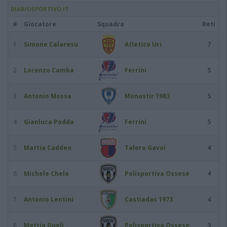
DIARIOSPORTIVO.IT
#
Giocatore
Squadra
Reti
1
Simone Calaresu
Atletico Uri
7
2
Lorenzo Camba
Ferrini
5
3
Antonio Mossa
Monastir 1983
5
4
Gianluca Podda
Ferrini
5
5
Mattia Caddeo
Taloro Gavoi
4
6
Michele Chelo
Polisportiva Ossese
4
7
Antonio Lentini
Castiadas 1973
4
8
Mattia Gueli
Polisportiva Ossese
3