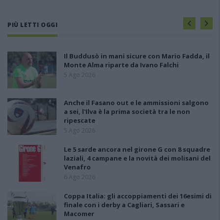
PIÙ LETTI OGGI
Il Buddusò in mani sicure con Mario Fadda, il
Monte Alma riparte da Ivano Falchi
5 Ago 2026
Anche il Fasano out e le ammissioni salgono
a sei, l'Ilva è la prima società tra le non
ripescate
5 Ago 2026
Le 5 sarde ancora nel girone G con 8 squadre
laziali, 4 campane e la novità dei molisani del
Venafro
6 Ago 2026
Coppa Italia: gli accoppiamenti dei 16esimi di
finale con i derby a Cagliari, Sassari e
Macomer