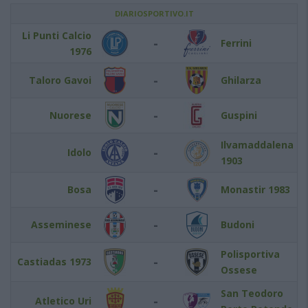
DIARIOSPORTIVO.IT
Li Punti Calcio
-
Ferrini
1976
-
Taloro Gavoi
Ghilarza
-
Nuorese
Guspini
Ilvamaddalena
-
Idolo
1903
-
Bosa
Monastir 1983
-
Asseminese
Budoni
Polisportiva
-
Castiadas 1973
Ossese
San Teodoro
-
Atletico Uri