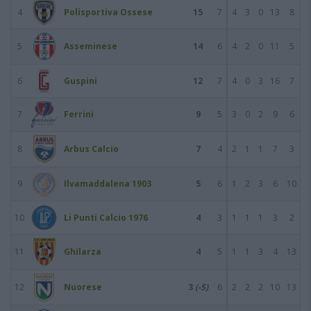
4
Polisportiva Ossese
15
7
4
3
0
13
8
5
Asseminese
14
6
4
2
0
11
5
6
Guspini
12
7
4
0
3
16
7
7
Ferrini
9
5
3
0
2
9
6
8
Arbus Calcio
7
4
2
1
1
7
3
9
Ilvamaddalena 1903
5
6
1
2
3
6
10
10
Li Punti Calcio 1976
4
3
1
1
1
3
2
11
Ghilarza
4
5
1
1
3
4
13
12
Nuorese
3
(-5)
6
2
2
2
10
13