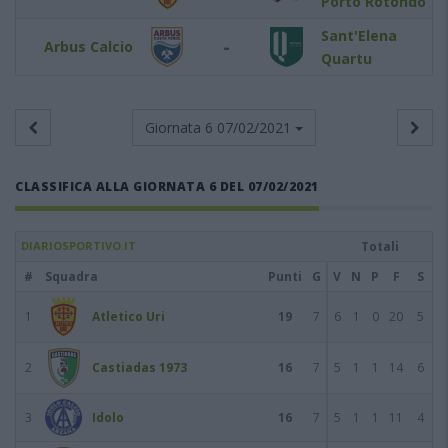
Porto Rotondo
Sant'Elena
-
Arbus Calcio
Quartu
Giornata 6
07/02/2021
CLASSIFICA ALLA GIORNATA 6 DEL 07/02/2021
DIARIOSPORTIVO.IT
Totali
#
Squadra
Punti
G
V
N
P
F
S
1
Atletico Uri
19
7
6
1
0
20
5
2
Castiadas 1973
16
7
5
1
1
14
6
3
Idolo
16
7
5
1
1
11
4