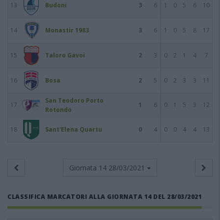
13
Budoni
3
6
1
0
5
6
10
14
Monastir 1983
3
6
1
0
5
8
17
15
Taloro Gavoi
2
3
0
2
1
4
7
16
Bosa
2
5
0
2
3
3
11
San Teodoro Porto
17
1
6
0
1
5
3
12
Rotondo
18
Sant'Elena Quartu
0
4
0
0
4
4
13
Giornata 14
28/03/2021
CLASSIFICA MARCATORI ALLA GIORNATA 14 DEL 28/03/2021