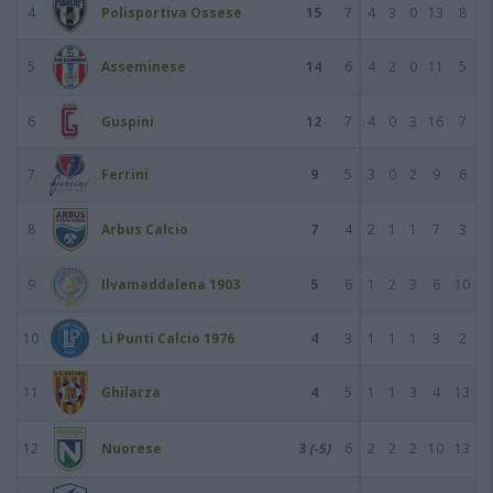
4
Polisportiva Ossese
15
7
4
3
0
13
8
5
Asseminese
14
6
4
2
0
11
5
6
Guspini
12
7
4
0
3
16
7
7
Ferrini
9
5
3
0
2
9
6
8
Arbus Calcio
7
4
2
1
1
7
3
9
Ilvamaddalena 1903
5
6
1
2
3
6
10
10
Li Punti Calcio 1976
4
3
1
1
1
3
2
11
Ghilarza
4
5
1
1
3
4
13
12
Nuorese
3
(-5)
6
2
2
2
10
13