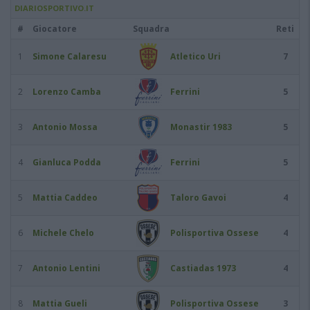
DIARIOSPORTIVO.IT
#
Giocatore
Squadra
Reti
1
Simone Calaresu
Atletico Uri
7
2
Lorenzo Camba
Ferrini
5
3
Antonio Mossa
Monastir 1983
5
4
Gianluca Podda
Ferrini
5
5
Mattia Caddeo
Taloro Gavoi
4
6
Michele Chelo
Polisportiva Ossese
4
7
Antonio Lentini
Castiadas 1973
4
8
Mattia Gueli
Polisportiva Ossese
3