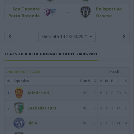
San Teodoro
Polisportiva
-
Porto Rotondo
Ossese
Giornata 14
28/03/2021
CLASSIFICA ALLA GIORNATA 14 DEL 28/03/2021
DIARIOSPORTIVO.IT
Totali
#
Squadra
Punti
G
V
N
P
F
S
1
Atletico Uri
19
7
6
1
0
20
5
2
Castiadas 1973
16
7
5
1
1
14
6
3
Idolo
16
7
5
1
1
11
4