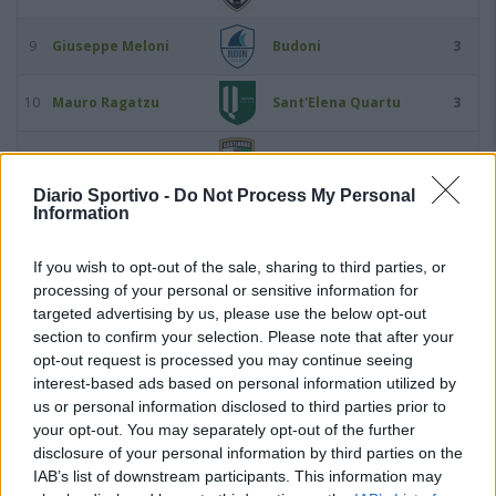
9
Giuseppe Meloni
Budoni
3
10
Mauro Ragatzu
Sant'Elena Quartu
3
11
Federico Serra
Castiadas 1973
3
Diario Sportivo -
Do Not Process My Personal
Information
12
Ricardo Stechina
Arbus Calcio
3
If you wish to opt-out of the sale, sharing to third parties, or
13
Michele Suella
Guspini
3
processing of your personal or sensitive information for
targeted advertising by us, please use the below opt-out
14
Matteo Vinci
Ferrini
3
section to confirm your selection. Please note that after your
opt-out request is processed you may continue seeing
interest-based ads based on personal information utilized by
15
Edoardo Bonicelli
Idolo
2
us or personal information disclosed to third parties prior to
your opt-out. You may separately opt-out of the further
16
Luca Caboni
Guspini
2
disclosure of your personal information by third parties on the
IAB’s list of downstream participants. This information may