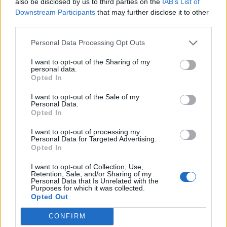
17
Alessandro Cherchi
Li Punti Calcio 1976
2
also be disclosed by us to third parties on the
IAB’s List of
Downstream Participants
that may further disclose it to other
third parties.
18
Lamine Doukar
Ghilarza
2
Personal Data Processing Opt Outs
19
Pier Paolo Falchi
Nuorese
2
I want to opt-out of the Sharing of my
personal data.
Opted In
20
Luca Floris
Arbus Calcio
2
I want to opt-out of the Sale of my
VISUALIZZA TUTTO
Personal Data.
Opted In
I want to opt-out of processing my
Personal Data for Targeted Advertising.
Opted In
I want to opt-out of Collection, Use,
Retention, Sale, and/or Sharing of my
Personal Data that Is Unrelated with the
Purposes for which it was collected.
Opted Out
CONFIRM