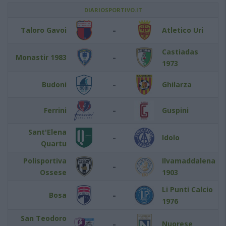
DIARIOSPORTIVO.IT
-
Taloro Gavoi
Atletico Uri
Castiadas
-
Monastir 1983
1973
-
Budoni
Ghilarza
-
Ferrini
Guspini
Sant'Elena
-
Idolo
Quartu
Polisportiva
Ilvamaddalena
-
Ossese
1903
Li Punti Calcio
-
Bosa
1976
San Teodoro
-
Nuorese