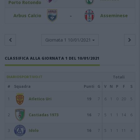
Porto Rotondo
-
Arbus Calcio
Asseminese
Giornata 1
10/01/2021
CLASSIFICA ALLA GIORNATA 1 DEL 10/01/2021
DIARIOSPORTIVO.IT
Totali
#
Squadra
Punti
G
V
N
P
F
S
1
Atletico Uri
19
7
6
1
0
20
5
2
Castiadas 1973
16
7
5
1
1
14
6
3
Idolo
16
7
5
1
1
11
4