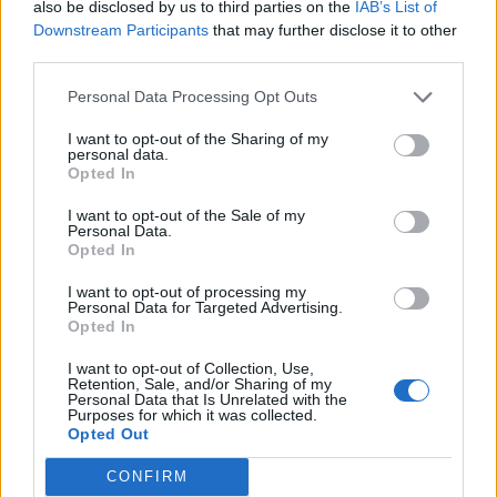
also be disclosed by us to third parties on the
IAB’s List of
17
Alessandro Cherchi
Li Punti Calcio 1976
2
Downstream Participants
that may further disclose it to other
third parties.
18
Lamine Doukar
Ghilarza
2
Personal Data Processing Opt Outs
19
Pier Paolo Falchi
Nuorese
2
I want to opt-out of the Sharing of my
personal data.
Opted In
20
Luca Floris
Arbus Calcio
2
I want to opt-out of the Sale of my
VISUALIZZA TUTTO
Personal Data.
Opted In
I want to opt-out of processing my
Personal Data for Targeted Advertising.
Opted In
I want to opt-out of Collection, Use,
Retention, Sale, and/or Sharing of my
Personal Data that Is Unrelated with the
Purposes for which it was collected.
Opted Out
CONFIRM