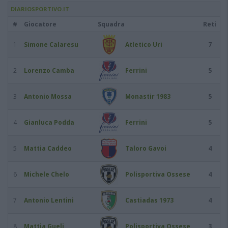
DIARIOSPORTIVO.IT
#
Giocatore
Squadra
Reti
1
Simone Calaresu
Atletico Uri
7
2
Lorenzo Camba
Ferrini
5
3
Antonio Mossa
Monastir 1983
5
4
Gianluca Podda
Ferrini
5
5
Mattia Caddeo
Taloro Gavoi
4
6
Michele Chelo
Polisportiva Ossese
4
7
Antonio Lentini
Castiadas 1973
4
8
Mattia Gueli
Polisportiva Ossese
3