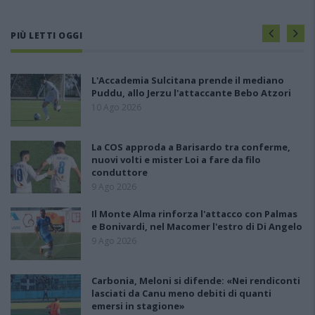
PIÙ LETTI OGGI
L'Accademia Sulcitana prende il mediano
Puddu, allo Jerzu l'attaccante Bebo Atzori
10 Ago 2026
La COS approda a Barisardo tra conferme,
nuovi volti e mister Loi a fare da filo
conduttore
9 Ago 2026
Il Monte Alma rinforza l'attacco con Palmas
e Bonivardi, nel Macomer l'estro di Di Angelo
9 Ago 2026
Carbonia, Meloni si difende: «Nei rendiconti
lasciati da Canu meno debiti di quanti
emersi in stagione»