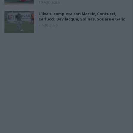
10 Ago 2026
L'Ilva si completa con Markic, Contucci,
Carlucci, Bevilacqua, Solinas, Souare e Galic
7 Ago 2026