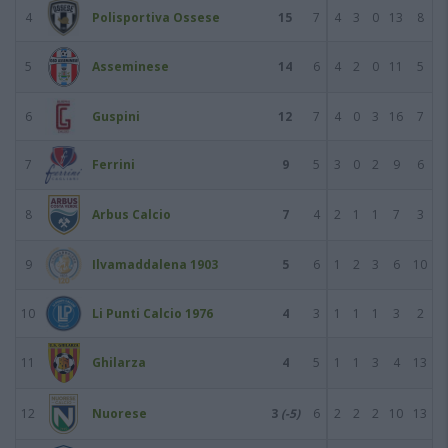
4
Polisportiva Ossese
15
7
4
3
0
13
8
5
Asseminese
14
6
4
2
0
11
5
6
Guspini
12
7
4
0
3
16
7
7
Ferrini
9
5
3
0
2
9
6
8
Arbus Calcio
7
4
2
1
1
7
3
9
Ilvamaddalena 1903
5
6
1
2
3
6
10
10
Li Punti Calcio 1976
4
3
1
1
1
3
2
11
Ghilarza
4
5
1
1
3
4
13
12
Nuorese
3
(-5)
6
2
2
2
10
13