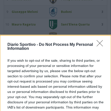
9
Giuseppe Meloni
Budoni
3
10
Mauro Ragatzu
Sant'Elena Quartu
3
11
Federico Serra
Castiadas 1973
3
Diario Sportivo -
Do Not Process My Personal
Information
12
Ricardo Stechina
Arbus Calcio
3
If you wish to opt-out of the sale, sharing to third parties, or
13
Michele Suella
Guspini
3
processing of your personal or sensitive information for
targeted advertising by us, please use the below opt-out
14
Matteo Vinci
Ferrini
3
section to confirm your selection. Please note that after your
opt-out request is processed you may continue seeing
interest-based ads based on personal information utilized by
15
Edoardo Bonicelli
Idolo
2
us or personal information disclosed to third parties prior to
your opt-out. You may separately opt-out of the further
16
Luca Caboni
Guspini
2
disclosure of your personal information by third parties on the
IAB’s list of downstream participants. This information may