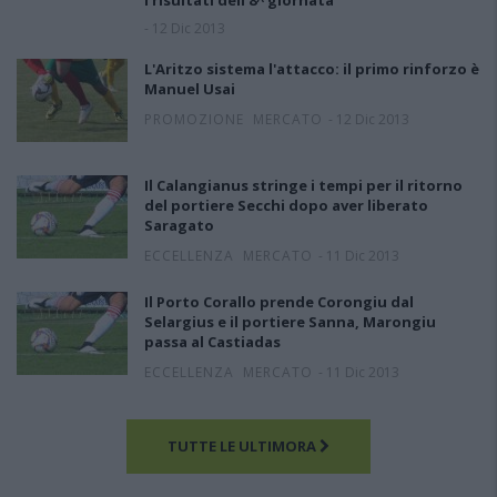
I risultati dell'8^ giornata
-
12 Dic 2013
L'Aritzo sistema l'attacco: il primo rinforzo è
Manuel Usai
PROMOZIONE
MERCATO
-
12 Dic 2013
Il Calangianus stringe i tempi per il ritorno
del portiere Secchi dopo aver liberato
Saragato
ECCELLENZA
MERCATO
-
11 Dic 2013
Il Porto Corallo prende Corongiu dal
Selargius e il portiere Sanna, Marongiu
passa al Castiadas
ECCELLENZA
MERCATO
-
11 Dic 2013
TUTTE LE ULTIMORA