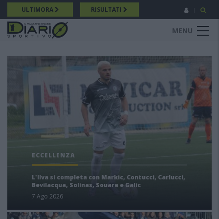
Salta
ULTIMORA
RISULTATI
al
contenuto
MENU
principale
ECCELLENZA
L'Ilva si completa con Markic, Contucci, Carlucci,
Bevilacqua, Solinas, Souare e Galic
7 Ago 2026