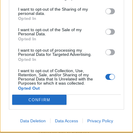
I want to opt-out of the Sharing of my
personal data.
Opted In
I want to opt-out of the Sale of my
Personal Data.
Opted In
I want to opt-out of processing my
Personal Data for Targeted Advertising.
Opted In
I want to opt-out of Collection, Use,
Retention, Sale, and/or Sharing of my
Il Sanluri prende dal Sant'Antioco il difensore
Personal Data that Is Unrelated with the
Purposes for which it was collected.
Marongiu e riporta a casa l'esterno Epis,
Opted Out
lascia l'argentino Lopez
ECCELLENZA
MERCATO
-
12 Dic 2013
CONFIRM
Il Sanluri aggiusta la rosa con alcuni movimenti interessanti. La
squadra rivelazione del torneo di…
Data Deletion
Data Access
Privacy Policy
Il Città di Sestu vince ma il Cagliari non molla.