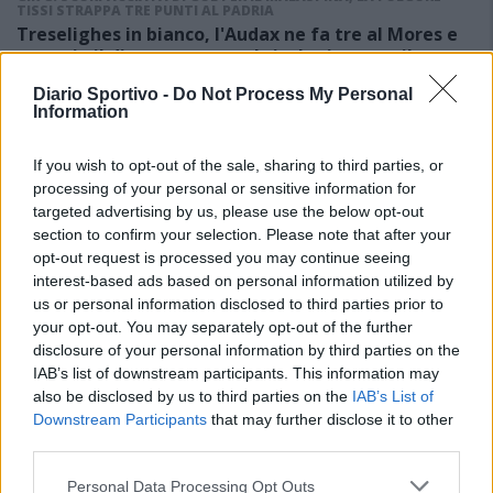
TISSI STRAPPA TRE PUNTI AL PADRIA
Treselighes in bianco, l'Audax ne fa tre al Mores e
accorcia il distacco: corsa al titolo riaperta; il
Florinas viene ripreso all'ultimo dal Duospedes
Diario Sportivo -
Do Not Process My Personal
22 Mar 2022
Information
Il Treselighes rimedia il quarto pareggio della stagione ed ora la
capolista è costretta a guardarsi le spalle dal ritorno dell'Audax
If you wish to opt-out of the sale, sharing to third parties, or
Algherese, distante appena tre lunghezze. I primi della classe si…
processing of your personal or sensitive information for
targeted advertising by us, please use the below opt-out
section to confirm your selection. Please note that after your
opt-out request is processed you may continue seeing
TUTTI GLI ARTICOLI
interest-based ads based on personal information utilized by
us or personal information disclosed to third parties prior to
your opt-out. You may separately opt-out of the further
disclosure of your personal information by third parties on the
ULTIMORA E NOVAS
IAB’s list of downstream participants. This information may
also be disclosed by us to third parties on the
IAB’s List of
Downstream Participants
that may further disclose it to other
third parties.
Personal Data Processing Opt Outs