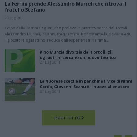
La Ferrini prende Alessandro Murreli che ritrova il
fratello Stefano
29 Lug 2011
Colpo della Ferrini Cagliari, che preleva in prestito secco dal Tortolì
Alessandro Murreli, 22 anni, trequartista. Nonostante la giovane età,
il giocatore ogliastrino, reduce dall’esperienza in Prima…
Pino Murgia divorzia dal Tortolì, gli
ogliastrini cercano un nuovo tecnico
27 Lug 2011
La Nuorese sceglie in panchina il vice di Ninni
Corda, Giovanni Scanu è il nuovo allenatore
27 Lug 2011
LEGGI TUTTO