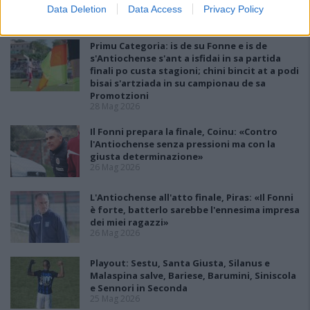
Promozione
Data Deletion
Data Access
Privacy Policy
1 Giu 2026
Primu Categoria: is de su Fonne e is de
s'Antiochense s'ant a isfidai in sa partida
finali po custa stagioni; chini bincit at a podi
bisai s'artziada in su campionau de sa
Promotzioni
28 Mag 2026
Il Fonni prepara la finale, Coinu: «Contro
l'Antiochense senza pressioni ma con la
giusta determinazione»
26 Mag 2026
L'Antiochense all'atto finale, Piras: «Il Fonni
è forte, batterlo sarebbe l'ennesima impresa
dei miei ragazzi»
26 Mag 2026
Playout: Sestu, Santa Giusta, Silanus e
Malaspina salve, Bariese, Barumini, Siniscola
e Sennori in Seconda
25 Mag 2026