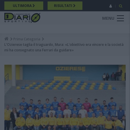
Salta
ULTIMORA
RISULTATI
al
contenuto
MENU
principale
Prima Categoria
Breadcrumb
L'Ozierese taglia il traguardo, Mura: «L'obiettivo era vincere e la società
mi ha consegnato una Ferrari da guidare»