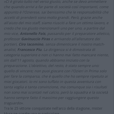
«Ci è girato tutto nel verso giusto, anche se devo ammettere
che quando arrivi a far parte di società così importanti, come
appunto è l'Ozierese, sai benissimo che le responsabilità che
accetti di prenderti sono molto grandi. Però, grazie anche
all'aiuto del mio staff, siamo riusciti a fare un ottimo lavoro, e
credo che sia giusto menzionarli uno per uno, a partire dal
mio vice,
Antonello Fois
, passando per il preparatore atletico,
professor
Gavinuccio Piras
e arrivando all'allenatore dei
portieri,
Ciro Iacomino
, senza dimenticare il nostro match-
analist,
Francesco Piu
. La dirigenza si è dimostrata di
categoria superiore e non ci hanno mai fatto mancare niente,
sin dall'11 agosto, quando abbiamo iniziato con la
preparazione. L'obiettivo, del resto, è stato sempre uno:
quello di vincere; non puoi giocare con l'Ozieri in Prima solo
per fare la comparsa, che è quello che ho sempre ripetuto ai
miei giocatori. Io mi sono tuffato in questa avventura con
tanta voglia e tanta convinzione, ma comunque sia i risultati
non sono mai scontati nel calcio, però la squadra e la società
hanno sempre fatto il massimo per raggiungere questo
traguardo».
Tra le 25 vittorie conquistate nell'arco della stagione, mister
Mura ne sceglie una in particolare.