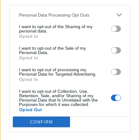
third parties.
Personal Data Processing Opt Outs
Il Tertenia fa un gran colpo e riporta a casa Mattia
I want to opt-out of the Sharing of my
personal data.
Floris dopo 15 anni di serie D
Opted In
22 Lug 2026
Sarà una delle favorite per il salto in Promozione. La campagna
I want to opt-out of the Sale of my
acquisti del Tertenia è senz'altro faraonica per la categoria e l'ultimo
Personal Data.
colpo degli ogliastrini fa rumore perché a rinforzare la…
Opted In
I want to opt-out of processing my
Il Ghilarza a caccia del riscatto: «La Prima?
Personal Data for Targeted Advertising.
Faremo un campionato all’altezza della
Opted In
storia del nostro club»
22 Giu 2026
I want to opt-out of Collection, Use,
Retention, Sale, and/or Sharing of my
Personal Data that Is Unrelated with the
Il Pirri si riaffida alle mani esperte di
Purposes for which it was collected.
Busanca: «Ė il ritorno a una storia d’amore
Opted Out
rimasta solo in pausa»
2 Giu 2026
CONFIRM
Finale playoff: l'Antiochense regola il Fonni
nel finale, Madeddu e Cosa per il sogno