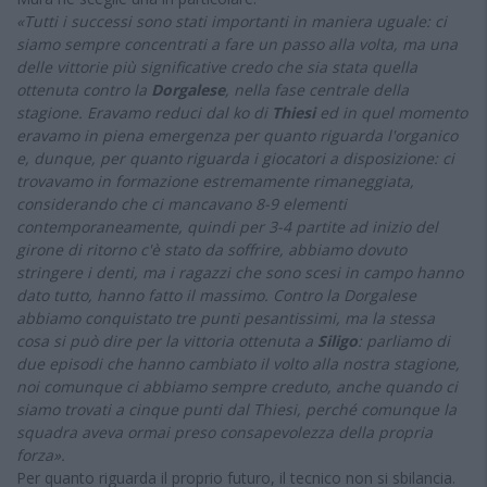
«Tutti i successi sono stati importanti in maniera uguale: ci
siamo sempre concentrati a fare un passo alla volta, ma una
delle vittorie più significative credo che sia stata quella
ottenuta contro la
Dorgalese
, nella fase centrale della
stagione. Eravamo reduci dal ko di
Thiesi
ed in quel momento
eravamo in piena emergenza per quanto riguarda l'organico
e, dunque, per quanto riguarda i giocatori a disposizione: ci
trovavamo in formazione estremamente rimaneggiata,
considerando che ci mancavano 8-9 elementi
contemporaneamente, quindi per 3-4 partite ad inizio del
girone di ritorno c'è stato da soffrire, abbiamo dovuto
stringere i denti, ma i ragazzi che sono scesi in campo hanno
dato tutto, hanno fatto il massimo. Contro la Dorgalese
abbiamo conquistato tre punti pesantissimi, ma la stessa
cosa si può dire per la vittoria ottenuta a
Siligo
: parliamo di
due episodi che hanno cambiato il volto alla nostra stagione,
noi comunque ci abbiamo sempre creduto, anche quando ci
siamo trovati a cinque punti dal Thiesi, perché comunque la
squadra aveva ormai preso consapevolezza della propria
forza».
Per quanto riguarda il proprio futuro, il tecnico non si sbilancia.