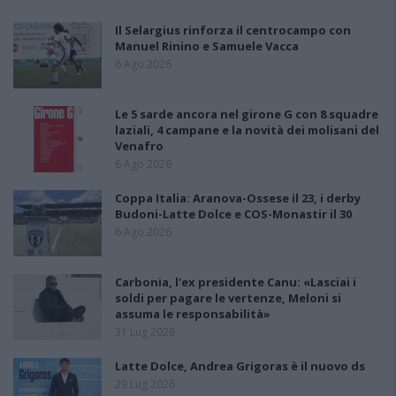
Il Selargius rinforza il centrocampo con
Manuel Rinino e Samuele Vacca
6 Ago 2026
Le 5 sarde ancora nel girone G con 8 squadre
laziali, 4 campane e la novità dei molisani del
Venafro
6 Ago 2026
Coppa Italia: Aranova-Ossese il 23, i derby
Budoni-Latte Dolce e COS-Monastir il 30
6 Ago 2026
Carbonia, l'ex presidente Canu: «Lasciai i
soldi per pagare le vertenze, Meloni si
assuma le responsabilità»
31 Lug 2026
Latte Dolce, Andrea Grigoras è il nuovo ds
29 Lug 2026