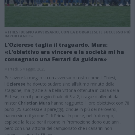
«THIESI DEGNO AVVERSARIO, CON LA DORGALESE IL SUCCESSO PIÙ
IMPORTANTE»
L'Ozierese taglia il traguardo, Mura:
«L'obiettivo era vincere e la società mi ha
consegnato una Ferrari da guidare»
Martedì, 6 Maggio, 2025
Per avere la meglio su un avversario tosto come il Thiesi,
l'
Ozierese
ha dovuto sudare sino all'ultimo minuto della
stagione, ma grazie alla bella vittoria ottenuta in casa della
Bittese, con il punteggio finale di 3 a 2, i ragazzi allenati da
mister
Christian Mura
hanno raggiunto il loro obiettivo: con 78
punti (25 successi e 3 pareggi), cinque in più dei neroverdi,
hanno vinto il girone C di Prima. In paese, nel frattempo,
esplode la festa per il ritorno in Promozione dopo due anni,
però con una vittoria del campionato che i canarini non
conquistavano da 36 anni.