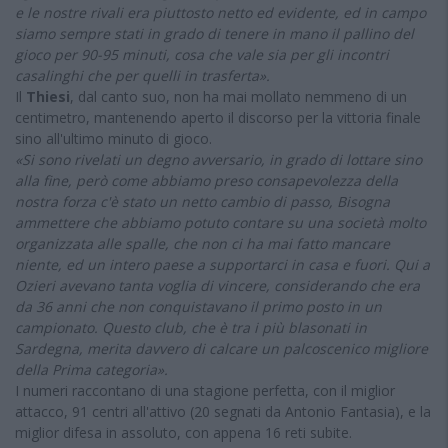
e le nostre rivali era piuttosto netto ed evidente, ed in campo
siamo sempre stati in grado di tenere in mano il pallino del
gioco per 90-95 minuti, cosa che vale sia per gli incontri
casalinghi che per quelli in trasferta».
Il
Thiesi
, dal canto suo, non ha mai mollato nemmeno di un
centimetro, mantenendo aperto il discorso per la vittoria finale
sino all'ultimo minuto di gioco.
«Si sono rivelati un degno avversario, in grado di lottare sino
alla fine, però come abbiamo preso consapevolezza della
nostra forza c'è stato un netto cambio di passo, Bisogna
ammettere che abbiamo potuto contare su una società molto
organizzata alle spalle, che non ci ha mai fatto mancare
niente, ed un intero paese a supportarci in casa e fuori. Qui a
Ozieri avevano tanta voglia di vincere, considerando che era
da 36 anni che non conquistavano il primo posto in un
campionato. Questo club, che è tra i più blasonati in
Sardegna, merita davvero di calcare un palcoscenico migliore
della Prima categoria».
I numeri raccontano di una stagione perfetta, con il miglior
attacco, 91 centri all'attivo (20 segnati da Antonio Fantasia), e la
miglior difesa in assoluto, con appena 16 reti subite.