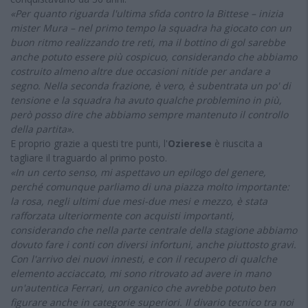
«Per quanto riguarda l'ultima sfida contro la Bittese – inizia
mister Mura – nel primo tempo la squadra ha giocato con un
buon ritmo
realizzando tre reti, ma il bottino di gol sarebbe
anche potuto essere più cospicuo, considerando che abbiamo
costruito almeno altre due occasioni nitide per andare a
segno. Nella seconda frazione, è vero, è subentrata un po' di
tensione e la squadra ha avuto qualche problemino in più,
però posso dire che abbiamo sempre mantenuto il controllo
della partita».
E proprio grazie a questi tre punti, l'
Ozierese
è riuscita a
tagliare il traguardo al primo posto.
«In un certo senso, mi aspettavo un epilogo del genere,
perché comunque parliamo di una piazza molto importante:
la rosa, negli ultimi due mesi-due mesi e mezzo, è stata
rafforzata ulteriormente con acquisti importanti,
considerando che nella parte centrale della stagione abbiamo
dovuto fare i conti con diversi infortuni, anche piuttosto gravi.
Con l'arrivo dei nuovi innesti, e con il recupero di qualche
elemento acciaccato, mi sono ritrovato ad avere in mano
un'autentica Ferrari, un organico che avrebbe potuto ben
figurare anche in categorie superiori. Il divario tecnico tra noi