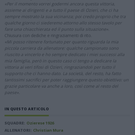
«Per il momento vorrei godermi ancora questa vittoria,
assieme ai dirigenti e a tutto il paese di Ozieri, che ci ha
sempre mostrato la sua vicinanza; poi credo proprio che tra
qualche giorno ci siederemo attorno allo stesso tavolo per
fare una chiacchierata ed il punto sulla situazione».
Chiusura con dediche e ringraziamenti di rito.
«Mi posso ritenere fortunato per quanto riguarda la mia
piccola carriera da allenatore: qualche campionato sono
riuscito a vincerlo e ho sempre dedicato i miei successi alla
mia famiglia, però in questo caso ci tengo a dedicare la
vittoria ai veri tifosi di Ozieri, ringraziandoli per tutto il
supporto che ci hanno dato. La società, del resto, ha fatto
tantissimi sacrifici per poter raggiungere questo obiettivo: un
grazie particolare va anche a loro, così come al resto del
paese».
IN QUESTO ARTICOLO
SQUADRE:
Ozierese 1926
ALLENATORI:
Christian Mura