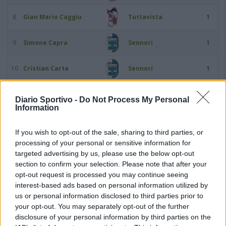
8
Gian Mario Caggiu
Tuttavista
1
9
Simone Capra
Sennori
1
10
Cristian Carta
Sennori
1
11
Emanuele Fini
Bonorva
1
Diario Sportivo -
Do Not Process My Personal
Information
12
Mauro Florenzano
Lanteri Sassari
1
If you wish to opt-out of the sale, sharing to third parties, or
processing of your personal or sensitive information for
13
Giovanni Foddai
Bonorva
1
targeted advertising by us, please use the below opt-out
section to confirm your selection. Please note that after your
14
Oscar Foddai
Bonorva
1
opt-out request is processed you may continue seeing
interest-based ads based on personal information utilized by
us or personal information disclosed to third parties prior to
15
Andrea Renzo Iesu
Alghero Calcio
1
your opt-out. You may separately opt-out of the further
disclosure of your personal information by third parties on the
16
Aleska Ivanovic
Posada
1