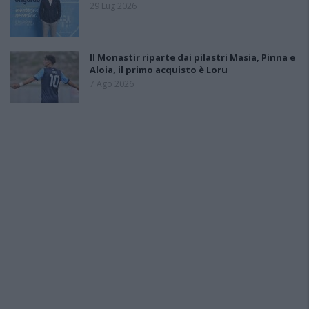
29 Lug 2026
Il Monastir riparte dai pilastri Masia, Pinna e
Aloia, il primo acquisto è Loru
7 Ago 2026