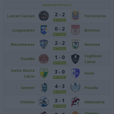
DIARIOSPORTIVO.IT
2 - 2
Lanteri Sassari
Portotorres
DETTAGLI
0 - 2
Luogosanto
Bonorva
DETTAGLI
2 - 2
Macomerese
Nuorese
DETTAGLI
Coghinas
1 - 0
Ovodda
Calcio
DETTAGLI
Santa Giusta
3 - 0
Fonni
Calcio
DETTAGLI
4 - 3
Sennori
Posada
DETTAGLI
3 - 1
Stintino
Abbasanta
DETTAGLI
Alghero