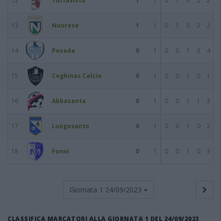
12
Tuttavista
1
1
0
1
0
2
2
13
Nuorese
1
1
0
1
0
2
2
14
Posada
0
1
0
0
1
3
4
15
Coghinas Calcio
0
1
0
0
1
0
1
16
Abbasanta
0
1
0
0
1
1
3
17
Luogosanto
0
1
0
0
1
0
2
18
Fonni
0
1
0
0
1
0
3
Giornata 1
24/09/2023
CLASSIFICA MARCATORI ALLA GIORNATA 1 DEL 24/09/2023