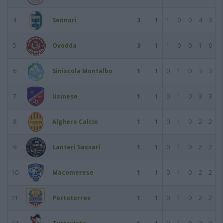
4
Sennori
3
1
1
0
0
4
3
5
Ovodda
3
1
1
0
0
1
0
6
Siniscola Montalbo
1
1
0
1
0
3
3
7
Usinese
1
1
0
1
0
3
3
8
Alghero Calcio
1
1
0
1
0
2
2
9
Lanteri Sassari
1
1
0
1
0
2
2
10
Macomerese
1
1
0
1
0
2
2
11
Portotorres
1
1
0
1
0
2
2