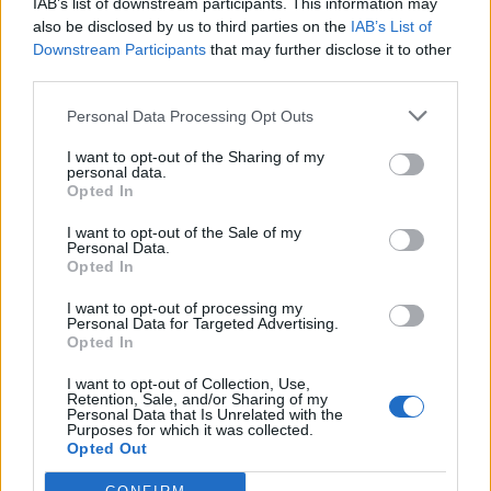
IAB’s list of downstream participants. This information may
also be disclosed by us to third parties on the
IAB’s List of
17
Sebastian Lamacchia
Bonorva
1
Downstream Participants
that may further disclose it to other
third parties.
18
Andrea Mameli
Tuttavista
1
Personal Data Processing Opt Outs
I want to opt-out of the Sharing of my
19
Leonel Manfredi
Nuorese
1
personal data.
Opted In
20
Mattia Masia
Sennori
1
I want to opt-out of the Sale of my
Personal Data.
VISUALIZZA TUTTO
Opted In
I want to opt-out of processing my
Personal Data for Targeted Advertising.
Opted In
I want to opt-out of Collection, Use,
Retention, Sale, and/or Sharing of my
Personal Data that Is Unrelated with the
Purposes for which it was collected.
Opted Out