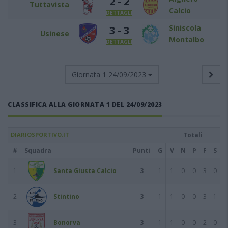
2 - 2
Tuttavista
Calcio
DETTAGLI
Siniscola
3 - 3
Usinese
Montalbo
DETTAGLI
Giornata 1
24/09/2023
CLASSIFICA ALLA GIORNATA 1 DEL 24/09/2023
DIARIOSPORTIVO.IT
Totali
#
Squadra
Punti
G
V
N
P
F
S
1
Santa Giusta Calcio
3
1
1
0
0
3
0
2
Stintino
3
1
1
0
0
3
1
3
Bonorva
3
1
1
0
0
2
0