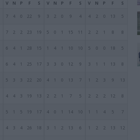
V
N
P
F
S
V
N
P
F
S
V
N
P
F
S
1
7
4
0
22
9
3
2
0
9
4
4
2
0
13
5
1
7
2
2
23
19
5
0
1
15
11
2
2
1
8
8
1
6
4
1
28
15
1
4
1
10
10
5
0
0
18
5
1
6
4
1
25
17
3
3
0
12
9
3
1
1
13
8
1
5
3
3
22
20
4
1
0
13
7
1
2
3
9
13
1
4
4
3
19
13
2
2
1
7
5
2
2
2
12
8
1
5
1
5
19
17
4
0
1
14
10
1
1
4
5
7
1
4
3
4
26
18
3
1
2
13
6
1
2
2
13
12