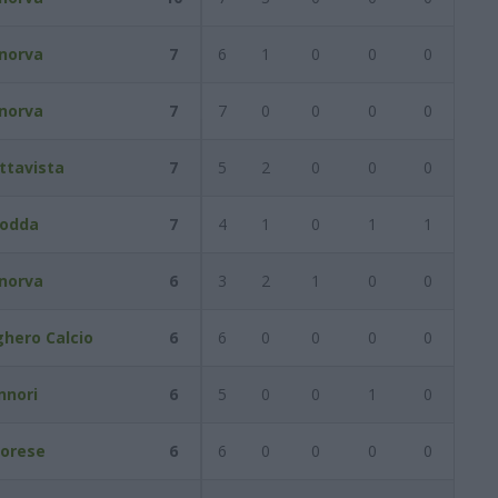
norva
7
6
1
0
0
0
norva
7
7
0
0
0
0
ttavista
7
5
2
0
0
0
odda
7
4
1
0
1
1
norva
6
3
2
1
0
0
ghero Calcio
6
6
0
0
0
0
nnori
6
5
0
0
1
0
orese
6
6
0
0
0
0