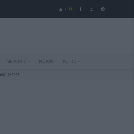
Serie C - Coppa Italia: Spezia-Torres posticipata a domenica 16 a
MERCATO
NOVAS
ALTRO
l 03/12/2023