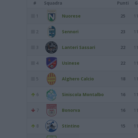
#
Squadra
Punti
G
1
Nuorese
25
1
2
Sennori
23
1
3
Lanteri Sassari
22
1
4
Usinese
22
1
5
Alghero Calcio
18
1
6
Siniscola Montalbo
16
1
7
Bonorva
16
1
8
Stintino
15
1