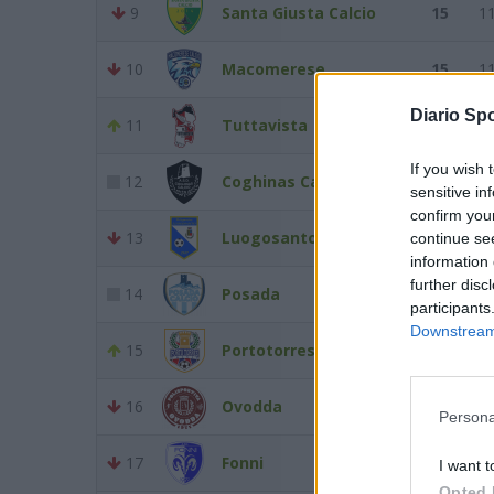
9
Santa Giusta Calcio
15
1
10
Macomerese
15
1
Diario Spo
11
Tuttavista
14
1
If you wish 
12
Coghinas Calcio
13
1
sensitive in
confirm you
13
Luogosanto
13
1
continue se
information 
further disc
14
Posada
12
1
participants
Downstream 
15
Portotorres
9
1
16
Ovodda
9
1
Persona
17
Fonni
8
1
I want t
Opted 