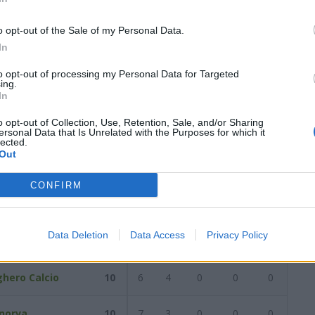
1
0
2
9
11
28
0
1
4
4
13
0
1
5
7
15
o opt-out of the Sale of my Personal Data.
In
data del
03/12/2023
Successiva
to opt-out of processing my Personal Data for Targeted
ing.
In
/2023
o opt-out of Collection, Use, Retention, Sale, and/or Sharing
ersonal Data that Is Unrelated with the Purposes for which it
lected.
Out
Reti
AZ
RIG
PUN
ANG
CDF
CONFIRM
sada
12
7
5
0
0
0
Data Deletion
Data Access
Privacy Policy
nteri Sassari
11
8
3
0
0
0
ghero Calcio
10
6
4
0
0
0
norva
10
7
3
0
0
0