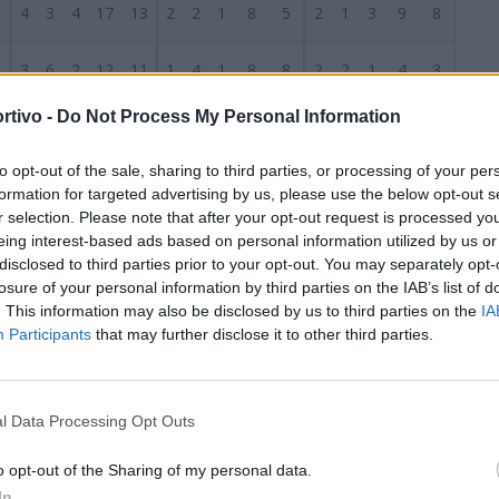
1
4
3
4
17
13
2
2
1
8
5
2
1
3
9
8
1
3
6
2
12
11
1
4
1
8
8
2
2
1
4
3
rtivo -
Do Not Process My Personal Information
1
3
5
3
16
19
2
3
1
13
12
1
2
2
3
7
S
to opt-out of the sale, sharing to third parties, or processing of your per
1
4
1
6
6
8
1
0
4
1
4
3
1
2
5
4
formation for targeted advertising by us, please use the below opt-out s
r selection. Please note that after your opt-out request is processed y
1
3
4
4
15
18
2
2
2
10
10
1
2
2
5
8
eing interest-based ads based on personal information utilized by us or
disclosed to third parties prior to your opt-out. You may separately opt-
losure of your personal information by third parties on the IAB’s list of
1
3
3
5
19
27
1
0
4
8
17
2
3
1
11
10
. This information may also be disclosed by us to third parties on the
IA
Participants
that may further disclose it to other third parties.
1
2
3
6
14
21
1
1
3
3
7
1
2
3
11
14
1
2
3
6
8
19
2
2
2
4
6
0
1
4
4
13
l Data Processing Opt Outs
1
1
5
5
9
19
1
2
3
5
10
0
3
2
4
9
o opt-out of the Sharing of my personal data.
In