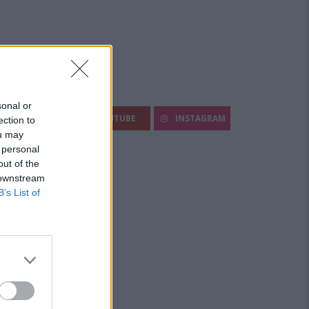
egui Diario Sportivo:
sonal or
FACEBOOK
YOUTUBE
INSTAGRAM
ection to
ou may
 personal
out of the
 downstream
B’s List of