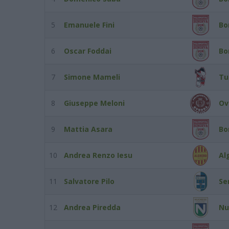
5
Emanuele Fini
Bo
6
Oscar Foddai
Bo
7
Simone Mameli
Tu
8
Giuseppe Meloni
Ov
9
Mattia Asara
Bo
10
Andrea Renzo Iesu
Al
11
Salvatore Pilo
Se
12
Andrea Piredda
Nu