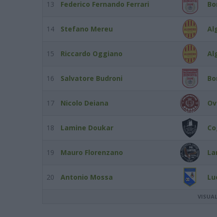
13
Federico Fernando Ferrari
Bo
14
Stefano Mereu
Al
15
Riccardo Oggiano
Al
16
Salvatore Budroni
Bo
17
Nicolo Deiana
Ov
18
Lamine Doukar
Co
19
Mauro Florenzano
La
20
Antonio Mossa
Lu
VISUA