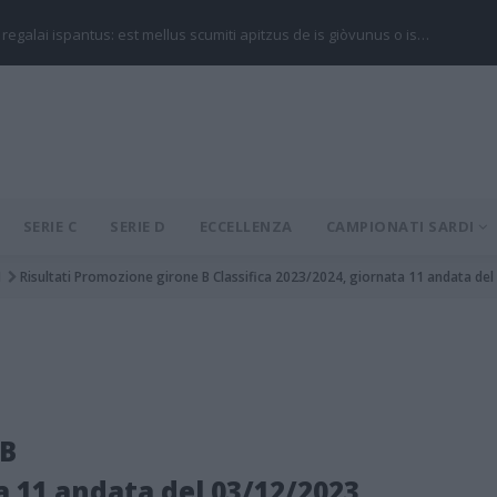
 regalai ispantus: est mellus scumiti apitzus de is giòvunus o is…
SERIE C
SERIE D
ECCELLENZA
CAMPIONATI SARDI
1
Risultati Promozione girone B Classifica 2023/2024, giornata 11 andata de
 B
ta 11 andata del 03/12/2023