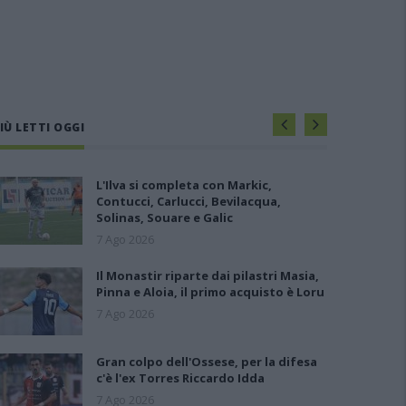
IÙ LETTI OGGI
L'Ilva si completa con Markic,
Contucci, Carlucci, Bevilacqua,
Solinas, Souare e Galic
7 Ago 2026
Il Monastir riparte dai pilastri Masia,
Pinna e Aloia, il primo acquisto è Loru
7 Ago 2026
Gran colpo dell'Ossese, per la difesa
c'è l'ex Torres Riccardo Idda
7 Ago 2026