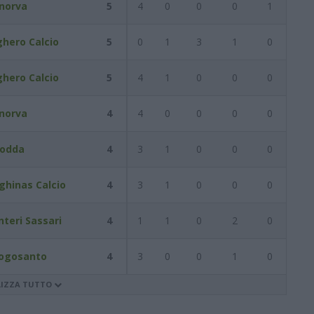
norva
5
4
0
0
0
1
ghero Calcio
5
0
1
3
1
0
ghero Calcio
5
4
1
0
0
0
norva
4
4
0
0
0
0
odda
4
3
1
0
0
0
ghinas Calcio
4
3
1
0
0
0
nteri Sassari
4
1
1
0
2
0
ogosanto
4
3
0
0
1
0
LIZZA TUTTO