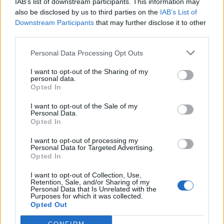
IAB’s list of downstream participants. This information may
also be disclosed by us to third parties on the
IAB’s List of
17
Salvatore Budroni
Bonorva
2
Downstream Participants
that may further disclose it to other
third parties.
18
Simone Caggiari
Lanteri Sassari
2
Personal Data Processing Opt Outs
I want to opt-out of the Sharing of my
19
Marcello Colombo
Macomerese
2
personal data.
Opted In
20
Alessio Corda
Abbasanta
2
I want to opt-out of the Sale of my
Personal Data.
VISUALIZZA TUTTO
Opted In
I want to opt-out of processing my
Personal Data for Targeted Advertising.
Opted In
I want to opt-out of Collection, Use,
Retention, Sale, and/or Sharing of my
Personal Data that Is Unrelated with the
Purposes for which it was collected.
Opted Out