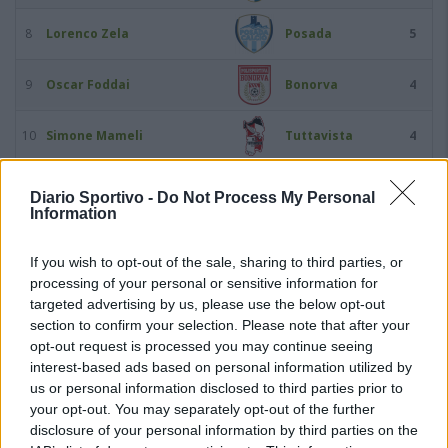
8
Lorenco Zela
Posada
5
9
Oscar Foddai
Bonorva
4
10
Simone Mameli
Tuttavista
4
11
Federico Fernando Ferrari
Bonorva
3
Diario Sportivo -
Do Not Process My Personal
Information
12
Mauro Florenzano
Lanteri Sassari
3
If you wish to opt-out of the sale, sharing to third parties, or
processing of your personal or sensitive information for
13
Stefano Mereu
Alghero Calcio
3
targeted advertising by us, please use the below opt-out
section to confirm your selection. Please note that after your
14
Hernan Salazar
Bonorva
3
opt-out request is processed you may continue seeing
interest-based ads based on personal information utilized by
us or personal information disclosed to third parties prior to
15
Antonio Sini
Stintino
3
your opt-out. You may separately opt-out of the further
disclosure of your personal information by third parties on the
16
Moro Junior Tadeu
Nuorese
3