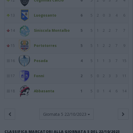
12
Coghinas Calcio
6
5
2
0
3
3
4
13
Luogosanto
6
5
2
0
3
4
6
14
Siniscola Montalbo
5
5
1
2
2
7
7
15
Portotorres
5
5
1
2
2
7
9
16
Posada
4
5
1
1
3
7
15
17
Fonni
2
5
0
2
3
3
11
18
Abbasanta
1
5
0
1
4
6
14
Giornata 5
22/10/2023
CLASSIFICA MARCATORI ALLA GIORNATA 5 DEL 22/10/2023