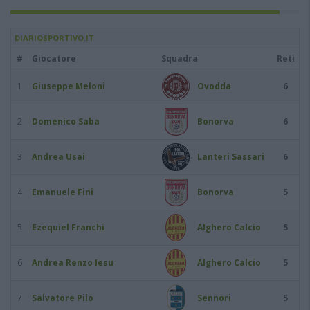
DIARIOSPORTIVO.IT
#
Giocatore
Squadra
Reti
1
Giuseppe Meloni
Ovodda
6
2
Domenico Saba
Bonorva
6
3
Andrea Usai
Lanteri Sassari
6
4
Emanuele Fini
Bonorva
5
5
Ezequiel Franchi
Alghero Calcio
5
6
Andrea Renzo Iesu
Alghero Calcio
5
7
Salvatore Pilo
Sennori
5