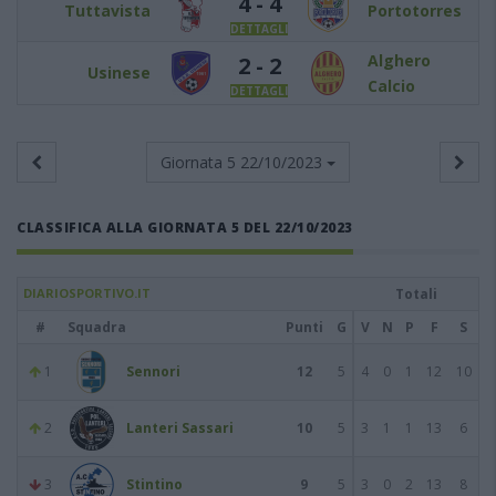
4 - 4
Tuttavista
Portotorres
DETTAGLI
Alghero
2 - 2
Usinese
Calcio
DETTAGLI
Giornata 5
22/10/2023
CLASSIFICA ALLA GIORNATA 5 DEL 22/10/2023
DIARIOSPORTIVO.IT
Totali
#
Squadra
Punti
G
V
N
P
F
S
1
Sennori
12
5
4
0
1
12
10
2
Lanteri Sassari
10
5
3
1
1
13
6
3
Stintino
9
5
3
0
2
13
8