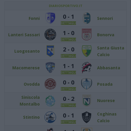
DIARIOSPORTIVO.IT
0 - 1
Fonni
Sennori
DETTAGLI
1 - 0
Lanteri Sassari
Bonorva
DETTAGLI
Santa Giusta
2 - 0
Luogosanto
Calcio
DETTAGLI
1 - 1
Macomerese
Abbasanta
DETTAGLI
0 - 0
Ovodda
Posada
DETTAGLI
Siniscola
0 - 2
Nuorese
Montalbo
DETTAGLI
Coghinas
0 - 1
Stintino
Calcio
DETTAGLI