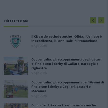
PIÙ LETTI OGGI
Il CR sardo esclude anche l'Olbia: l'Usinese è
in Eccellenza, il Fonni sale in Promozione
5 Ago 2026
Coppa Italia: gli accoppiamenti degli ottavi
di finale con i derby di Gallura, Barbagia e
Ogliastra
5 Ago 2026
Coppa Italia: gli accoppiamenti dei 16esimi di
finale con i derby a Cagliari, Sassari e
Macomer
5 Ago 2026
Colpo dell'Uta con Pisano e arriva anche