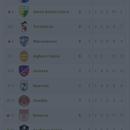
4
Santa Giusta Calcio
9
5
3
0
2
10
5
5
Tuttavista
9
5
2
3
0
9
7
6
Macomerese
9
5
2
3
0
6
4
7
Alghero Calcio
8
5
2
2
1
11
9
8
Usinese
7
5
1
4
0
13
10
9
Nuorese
7
5
1
4
0
8
6
10
Ovodda
7
5
2
1
2
3
4
11
Bonorva
6
5
2
0
3
11
11