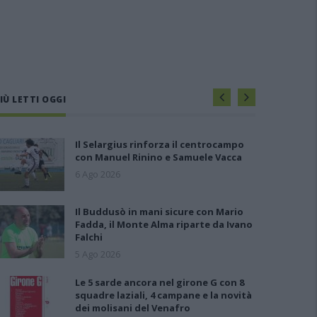
IÙ LETTI OGGI
Il Selargius rinforza il centrocampo
con Manuel Rinino e Samuele Vacca
6 Ago 2026
Il Buddusò in mani sicure con Mario
Fadda, il Monte Alma riparte da Ivano
Falchi
5 Ago 2026
Le 5 sarde ancora nel girone G con 8
squadre laziali, 4 campane e la novità
dei molisani del Venafro