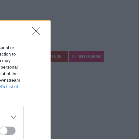
egui Diario Sportivo:
sonal or
ection to
FACEBOOK
YOUTUBE
INSTAGRAM
ou may
 personal
out of the
 downstream
B’s List of