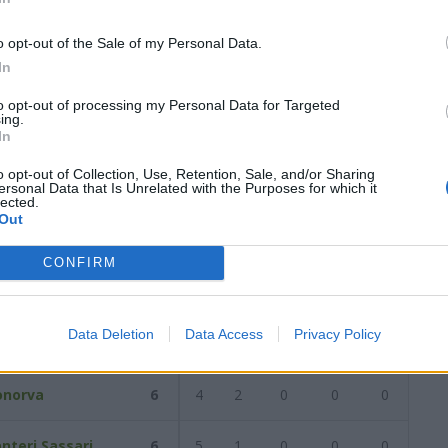
6
0
1
5
6
17
0
0
3
3
11
0
1
2
3
6
o opt-out of the Sale of my Personal Data.
In
data del
29/10/2023
Successiva
to opt-out of processing my Personal Data for Targeted
ing.
In
2023
o opt-out of Collection, Use, Retention, Sale, and/or Sharing
ersonal Data that Is Unrelated with the Purposes for which it
lected.
Out
Reti
AZ
RIG
PUN
ANG
CDF
CONFIRM
osada
8
5
3
0
0
0
Data Deletion
Data Access
Privacy Policy
vodda
6
3
1
0
1
1
onorva
6
4
2
0
0
0
nteri Sassari
6
5
1
0
0
0