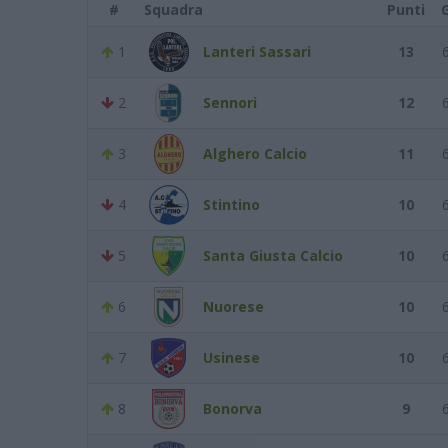
#
Squadra
Punti
1
Lanteri Sassari
13
2
Sennori
12
3
Alghero Calcio
11
4
Stintino
10
5
Santa Giusta Calcio
10
6
Nuorese
10
7
Usinese
10
8
Bonorva
9