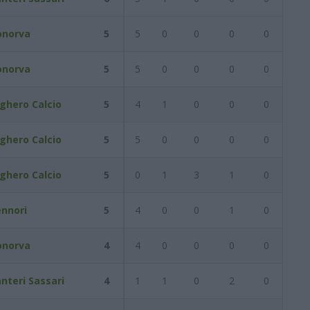
onorva
5
5
0
0
0
0
onorva
5
5
0
0
0
0
ghero Calcio
5
4
1
0
0
0
ghero Calcio
5
5
0
0
0
0
ghero Calcio
5
0
1
3
1
0
ennori
5
4
0
0
1
0
onorva
4
4
0
0
0
0
nteri Sassari
4
1
1
0
2
0