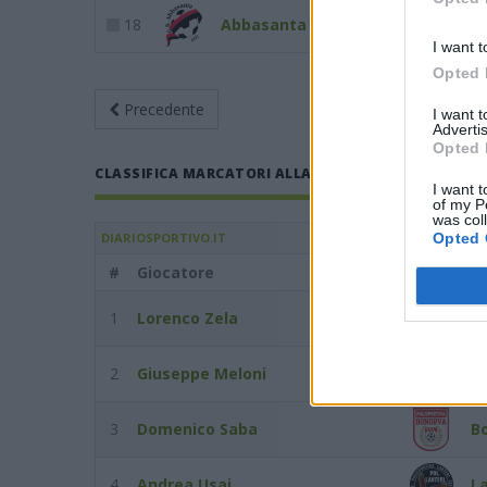
18
Abbasanta
1
I want t
Opted 
Precedente
Giornata 6
An
I want 
Advertis
Opted 
CLASSIFICA MARCATORI ALLA GIORNATA 6 DEL 29/10/
I want t
of my P
was col
Opted 
DIARIOSPORTIVO.IT
#
Giocatore
Squadra
1
Lorenco Zela
P
2
Giuseppe Meloni
O
3
Domenico Saba
B
4
Andrea Usai
La