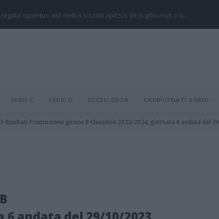
 regalai ispantus: est mellus scumiti apitzus de is giòvunus o is…
SERIE C
SERIE D
ECCELLENZA
CAMPIONATI SARDI
Risultati Promozione girone B Classifica 2023/2024, giornata 6 andata del 2
 B
a 6 andata del 29/10/2023