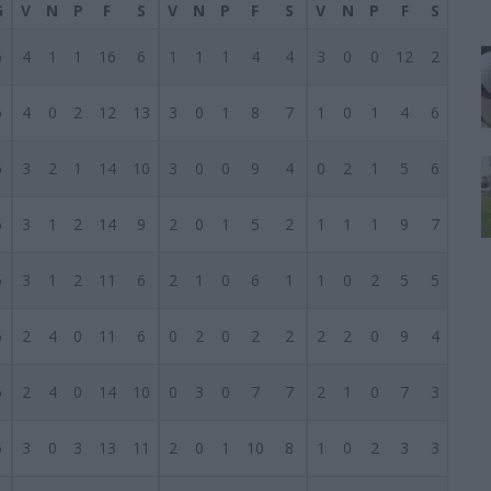
G
V
N
P
F
S
V
N
P
F
S
V
N
P
F
S
6
4
1
1
16
6
1
1
1
4
4
3
0
0
12
2
6
4
0
2
12
13
3
0
1
8
7
1
0
1
4
6
6
3
2
1
14
10
3
0
0
9
4
0
2
1
5
6
6
3
1
2
14
9
2
0
1
5
2
1
1
1
9
7
6
3
1
2
11
6
2
1
0
6
1
1
0
2
5
5
6
2
4
0
11
6
0
2
0
2
2
2
2
0
9
4
6
2
4
0
14
10
0
3
0
7
7
2
1
0
7
3
6
3
0
3
13
11
2
0
1
10
8
1
0
2
3
3