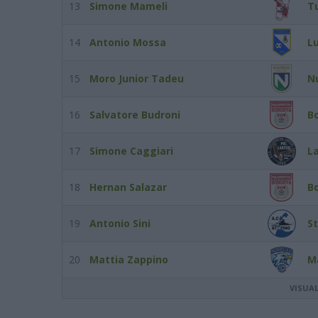
13
Simone Mameli
T
14
Antonio Mossa
L
15
Moro Junior Tadeu
N
16
Salvatore Budroni
B
17
Simone Caggiari
La
18
Hernan Salazar
B
19
Antonio Sini
St
20
Mattia Zappino
M
VISUA