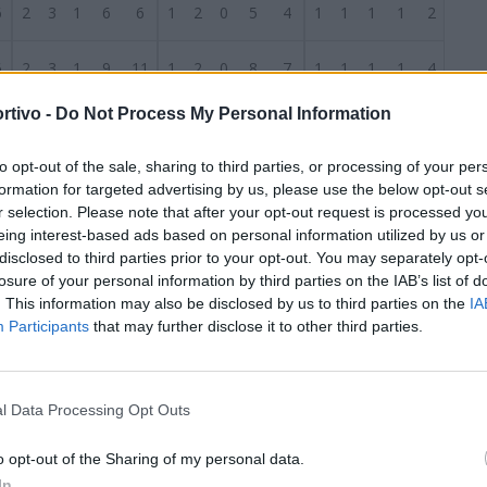
6
2
3
1
6
6
1
2
0
5
4
1
1
1
1
2
6
2
3
1
9
11
1
2
0
8
7
1
1
1
1
4
rtivo -
Do Not Process My Personal Information
6
2
2
2
10
7
0
1
1
0
2
2
1
1
10
5
S
to opt-out of the sale, sharing to third parties, or processing of your per
6
2
2
2
6
7
2
1
0
3
1
0
1
2
3
6
formation for targeted advertising by us, please use the below opt-out s
r selection. Please note that after your opt-out request is processed y
6
2
1
3
7
9
1
1
2
6
7
1
0
1
1
2
eing interest-based ads based on personal information utilized by us or
disclosed to third parties prior to your opt-out. You may separately opt-
losure of your personal information by third parties on the IAB’s list of
6
2
1
3
11
15
1
0
2
6
10
1
1
1
5
5
. This information may also be disclosed by us to third parties on the
IA
Participants
that may further disclose it to other third parties.
6
2
0
4
3
5
0
0
3
0
3
2
0
1
3
2
6
1
2
3
7
12
1
0
2
1
4
0
2
1
6
8
l Data Processing Opt Outs
6
0
2
4
4
14
0
1
2
1
6
0
1
2
3
8
o opt-out of the Sharing of my personal data.
In