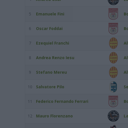
5
Emanuele Fini
B
6
Oscar Foddai
B
7
Ezequiel Franchi
Al
8
Andrea Renzo Iesu
Al
9
Stefano Mereu
Al
10
Salvatore Pilo
S
11
Federico Fernando Ferrari
B
12
Mauro Florenzano
La