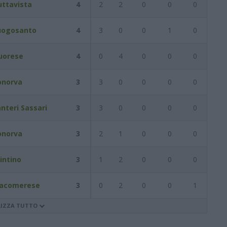
uttavista
4
2
2
0
0
0
uogosanto
4
3
0
0
1
0
uorese
4
0
4
0
0
0
onorva
3
3
0
0
0
0
nteri Sassari
3
3
0
0
0
0
onorva
3
2
1
0
0
0
intino
3
1
2
0
0
0
acomerese
3
0
2
0
0
1
LIZZA TUTTO