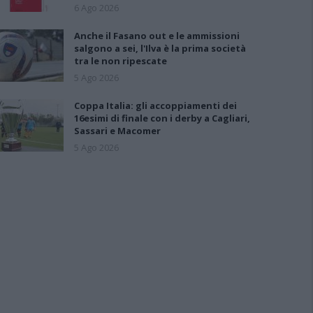
6 Ago 2026
Anche il Fasano out e le ammissioni
salgono a sei, l'Ilva è la prima società
tra le non ripescate
5 Ago 2026
Coppa Italia: gli accoppiamenti dei
16esimi di finale con i derby a Cagliari,
Sassari e Macomer
5 Ago 2026