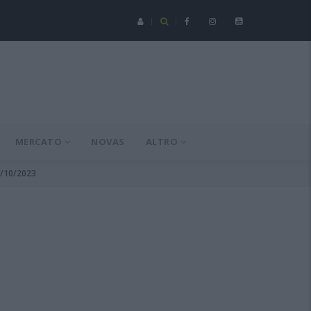
Serie C - Coppa Italia: Spezia-Torres posticipata a domenica 16 a
MERCATO
NOVAS
ALTRO
9/10/2023