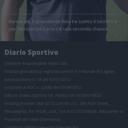
Barisardo, il presidente Ibba ha scelto il tecnico e
per Vittorio De Carlo c'è una seconda chance
Diario Sportivo
Direttore Responsabile Fabio Salis
Testata giornalistica registrata presso il Tribunale di Cagliari,
autorizzazione n. 18 del 03/07/2012
Iscrizione al ROC n. 22685 del 03/08/2012
Editore: Diario Sportivo Srl, Partita IVA 03356010920
Hosting provider: (dal 2015) Linode LLC, 249 Arch Street,
Philadelphia, PA 19106, USA, Tax id EU372008859, datacenter di
Frankfurt am Main (Germania)
Contributi pubblici
percepiti dalla testata