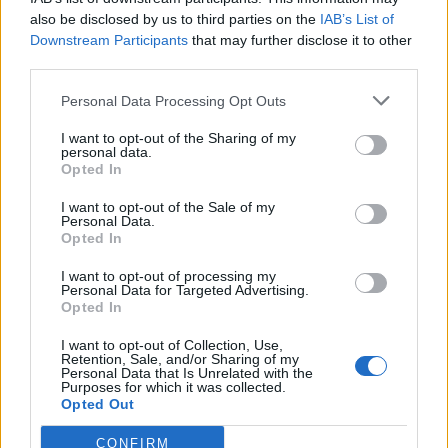
also be disclosed by us to third parties on the
IAB’s List of
17
Lorenco Zela
Posada
12
Downstream Participants
that may further disclose it to other
third parties.
18
Fabio Lauria
Usinese
11
Personal Data Processing Opt Outs
19
Alessandro Manca
Abbasanta
11
I want to opt-out of the Sharing of my
personal data.
Opted In
20
Stefano Mereu
Alghero Calcio
11
I want to opt-out of the Sale of my
Personal Data.
VISUALIZZA TUTTO
Opted In
I want to opt-out of processing my
Personal Data for Targeted Advertising.
Opted In
I want to opt-out of Collection, Use,
Retention, Sale, and/or Sharing of my
Personal Data that Is Unrelated with the
Purposes for which it was collected.
Opted Out
CONFIRM