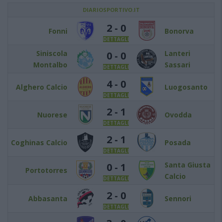
DIARIOSPORTIVO.IT
2 - 0
Fonni
Bonorva
DETTAGLI
Siniscola
Lanteri
0 - 0
Montalbo
Sassari
DETTAGLI
4 - 0
Alghero Calcio
Luogosanto
DETTAGLI
2 - 1
Nuorese
Ovodda
DETTAGLI
2 - 1
Coghinas Calcio
Posada
DETTAGLI
Santa Giusta
0 - 1
Portotorres
Calcio
DETTAGLI
2 - 0
Abbasanta
Sennori
DETTAGLI