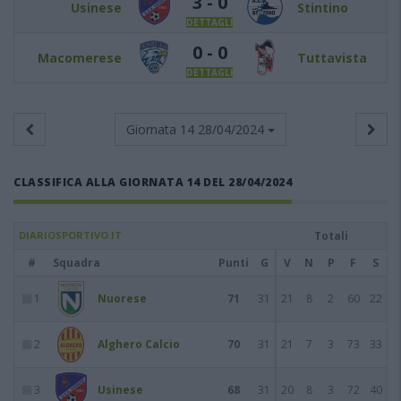
3 - 0
Usinese
Stintino
DETTAGLI
0 - 0
Macomerese
Tuttavista
DETTAGLI
Giornata 14
28/04/2024
CLASSIFICA ALLA GIORNATA 14 DEL 28/04/2024
DIARIOSPORTIVO.IT
Totali
#
Squadra
Punti
G
V
N
P
F
S
1
Nuorese
71
31
21
8
2
60
22
2
Alghero Calcio
70
31
21
7
3
73
33
3
Usinese
68
31
20
8
3
72
40