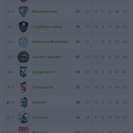
4
Macomerese
59
31
16
11
4
48
33
5
Coghinas Calcio
48
31
14
6
11
43
33
6
Siniscola Montalbo
45
31
11
12
8
50
34
7
Lanteri Sassari
45
31
11
12
8
49
44
8
Luogosanto
39
31
10
9
12
41
47
9
Tuttavista
38
31
10
8
13
44
53
10
Sennori
38
31
10
8
13
42
54
11
Stintino
36
31
9
9
13
56
53
12
Bonorva
33
31
10
3
18
44
54