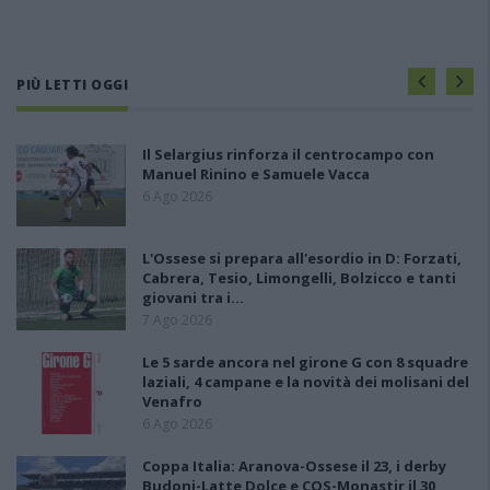
PIÙ LETTI OGGI
Il Selargius rinforza il centrocampo con
Manuel Rinino e Samuele Vacca
6 Ago 2026
L'Ossese si prepara all'esordio in D: Forzati,
Cabrera, Tesio, Limongelli, Bolzicco e tanti
giovani tra i…
7 Ago 2026
Le 5 sarde ancora nel girone G con 8 squadre
laziali, 4 campane e la novità dei molisani del
Venafro
6 Ago 2026
Coppa Italia: Aranova-Ossese il 23, i derby
Budoni-Latte Dolce e COS-Monastir il 30