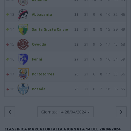
13
Abbasanta
33
31
9
6
16
32
46
14
Santa Giusta Calcio
32
31
8
8
15
39
49
15
Ovodda
32
31
9
5
17
45
68
16
Fonni
27
31
6
9
16
34
59
17
Portotorres
26
31
6
8
17
33
56
18
Posada
25
31
6
7
18
38
65
Giornata 14
28/04/2024
CLASSIFICA MARCATORI ALLA GIORNATA 14 DEL 28/04/2024