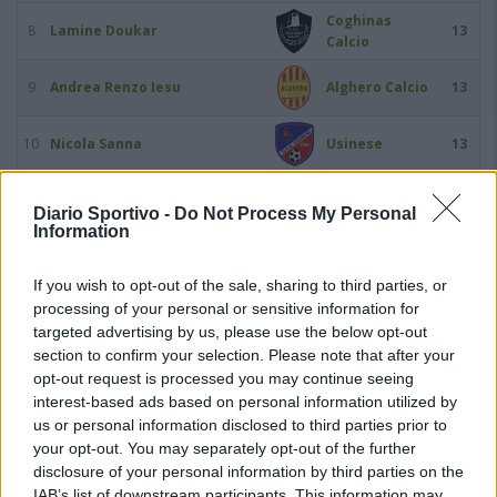
Coghinas
8
Lamine Doukar
13
Calcio
9
Andrea Renzo Iesu
Alghero Calcio
13
10
Nicola Sanna
Usinese
13
11
Mattia Asara
Bonorva
12
Diario Sportivo -
Do Not Process My Personal
Information
12
Giovanni Cadau
Tuttavista
12
If you wish to opt-out of the sale, sharing to third parties, or
processing of your personal or sensitive information for
13
Dramane Cissé
Luogosanto
12
targeted advertising by us, please use the below opt-out
section to confirm your selection. Please note that after your
14
Massimo Cosseddu
Luogosanto
12
opt-out request is processed you may continue seeing
interest-based ads based on personal information utilized by
Maximiliano Gastón
15
us or personal information disclosed to third parties prior to
Macomerese
12
Timpanaro
your opt-out. You may separately opt-out of the further
disclosure of your personal information by third parties on the
16
Andrea Usai
Lanteri Sassari
12
IAB’s list of downstream participants. This information may