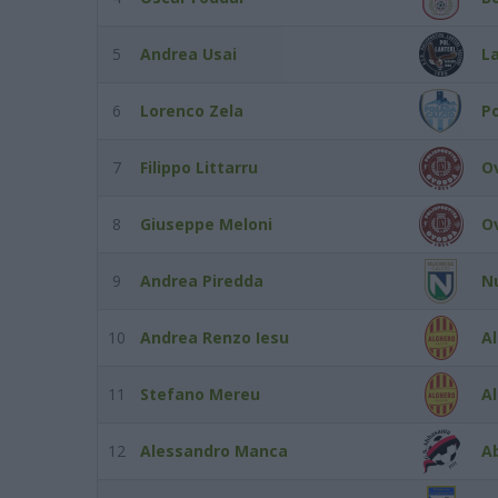
5
Andrea Usai
La
6
Lorenco Zela
P
7
Filippo Littarru
O
8
Giuseppe Meloni
O
9
Andrea Piredda
N
10
Andrea Renzo Iesu
Al
11
Stefano Mereu
Al
12
Alessandro Manca
A