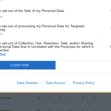
4
4
12
22
38
3
2
5
10
17
1
2
7
12
21
o opt-out of the Sale of my Personal Data.
In
orno del
11/02/2024
Successiva
to opt-out of processing my Personal Data for Targeted
ing.
In
2024
o opt-out of Collection, Use, Retention, Sale, and/or Sharing
ersonal Data that Is Unrelated with the Purposes for which it
lected.
Out
Reti
AZ
RIG
PUN
ANG
CDF
CONFIRM
onorva
16
13
3
0
0
0
Data Deletion
Data Access
Privacy Policy
ghero Calcio
15
9
5
0
0
1
onorva
12
7
4
1
0
0
onorva
12
11
0
0
0
1