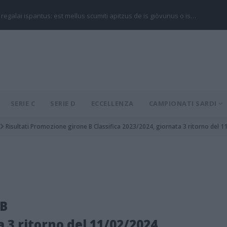
 regalai ispantus: est mellus scumiti apitzus de is giòvunus o is…
SERIE C
SERIE D
ECCELLENZA
CAMPIONATI SARDI
Risultati Promozione girone B Classifica 2023/2024, giornata 3 ritorno del 
 B
a 3 ritorno del 11/02/2024