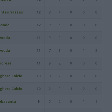
nteri Sassari
12
8
4
0
0
0
osada
12
7
5
0
0
0
vodda
11
9
2
0
0
0
vodda
11
7
1
0
1
2
uorese
11
9
2
0
0
0
ghero Calcio
10
8
2
0
0
0
ghero Calcio
10
2
2
4
2
0
bbasanta
9
5
2
0
1
1