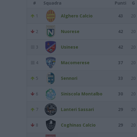
#
Squadra
Punti
G
1
Alghero Calcio
43
20
2
Nuorese
42
20
3
Usinese
42
20
4
Macomerese
37
20
5
Sennori
33
20
6
Siniscola Montalbo
30
20
7
Lanteri Sassari
29
20
8
Coghinas Calcio
29
20