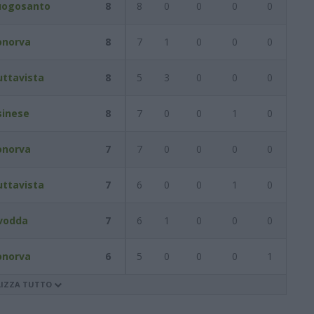
uogosanto
8
8
0
0
0
0
onorva
8
7
1
0
0
0
uttavista
8
5
3
0
0
0
sinese
8
7
0
0
1
0
onorva
7
7
0
0
0
0
uttavista
7
6
0
0
1
0
vodda
7
6
1
0
0
0
onorva
6
5
0
0
0
1
LIZZA TUTTO