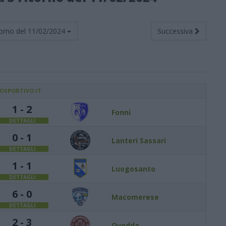
orno del
11/02/2024
Successiva
IOSPORTIVO.IT
1 - 2
Fonni
DETTAGLI
0 - 1
Lanteri Sassari
DETTAGLI
1 - 1
Luogosanto
DETTAGLI
6 - 0
Macomerese
DETTAGLI
2 - 3
Ovodda