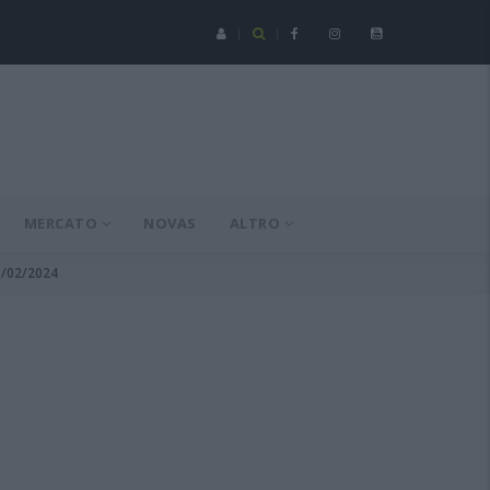
Serie C - Coppa Italia: Spezia-Torres posticipata a domenica 16 a
MERCATO
NOVAS
ALTRO
11/02/2024