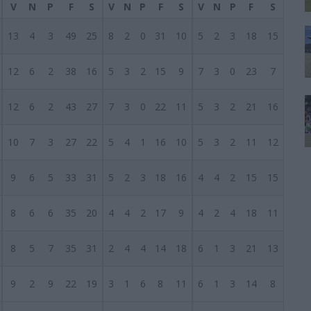
V
N
P
F
S
V
N
P
F
S
V
N
P
F
S
13
4
3
49
25
8
2
0
31
10
5
2
3
18
15
12
6
2
38
16
5
3
2
15
9
7
3
0
23
7
12
6
2
43
27
7
3
0
22
11
5
3
2
21
16
10
7
3
27
22
5
4
1
16
10
5
3
2
11
12
9
6
5
33
31
5
2
3
18
16
4
4
2
15
15
8
6
6
35
20
4
4
2
17
9
4
2
4
18
11
8
5
7
35
31
2
4
4
14
18
6
1
3
21
13
9
2
9
22
19
3
1
6
8
11
6
1
3
14
8