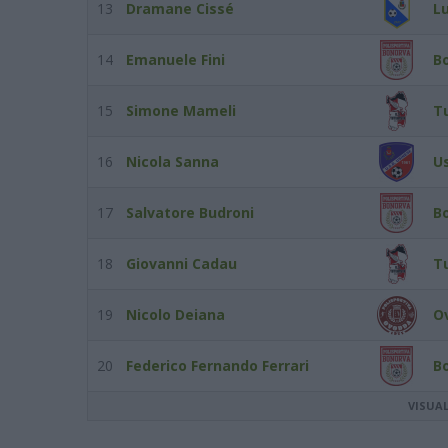
13
Dramane Cissé
L
14
Emanuele Fini
B
15
Simone Mameli
T
16
Nicola Sanna
U
17
Salvatore Budroni
B
18
Giovanni Cadau
T
19
Nicolo Deiana
O
20
Federico Fernando Ferrari
B
VISUA