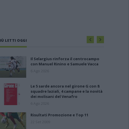
IÙ LETTI OGGI
Il Selargius rinforza il centrocampo
con Manuel Rinino e Samuele Vacca
6 Ago 2026
Le 5 sarde ancora nel girone G con 8
squadre laziali, 4 campane e la novità
dei molisani del Venafro
6 Ago 2026
Risultati Promozione e Top 11
22 Set 2009