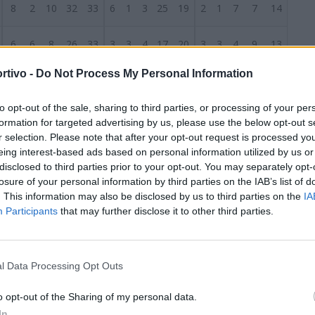
8
2
10
32
33
6
1
3
25
19
2
1
7
7
14
6
6
8
26
33
3
3
4
17
20
3
3
4
9
13
rtivo -
Do Not Process My Personal Information
6
5
9
27
27
4
3
3
14
11
2
2
6
13
16
S
to opt-out of the sale, sharing to third parties, or processing of your per
5
6
9
29
42
2
1
7
14
27
3
5
2
15
15
formation for targeted advertising by us, please use the below opt-out s
r selection. Please note that after your opt-out request is processed y
6
3
11
25
43
4
2
4
13
16
2
1
7
12
27
eing interest-based ads based on personal information utilized by us or
disclosed to third parties prior to your opt-out. You may separately opt-
losure of your personal information by third parties on the IAB’s list of
5
5
10
33
32
3
2
5
15
14
2
3
5
18
18
. This information may also be disclosed by us to third parties on the
IA
Participants
that may further disclose it to other third parties.
5
5
10
23
35
4
3
3
10
11
1
2
7
13
24
4
8
8
21
34
2
4
4
9
16
2
4
4
12
18
l Data Processing Opt Outs
4
6
10
21
33
3
2
5
12
16
1
4
5
9
17
o opt-out of the Sharing of my personal data.
In