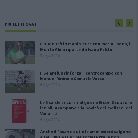
PIÙ LETTI OGGI
Il Buddusò in mani sicure con Mario Fadda, il
Monte Alma riparte da Ivano Falchi
5 Ago 2026
Il Selargius rinforza il centrocampo con
Manuel Rinino e Samuele Vacca
6 Ago 2026
Le 5 sarde ancora nel girone G con 8 squadre
laziali, 4 campane e la novità dei molisani del
Venafro
6 Ago 2026
Anche il Fasano out e le ammissioni salgono
a sei, l'Ilva è la prima società tra le non