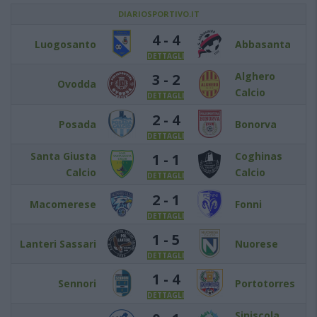
DIARIOSPORTIVO.IT
4 - 4
Luogosanto
Abbasanta
DETTAGLI
Alghero
3 - 2
Ovodda
Calcio
DETTAGLI
2 - 4
Posada
Bonorva
DETTAGLI
Santa Giusta
Coghinas
1 - 1
Calcio
Calcio
DETTAGLI
2 - 1
Macomerese
Fonni
DETTAGLI
1 - 5
Lanteri Sassari
Nuorese
DETTAGLI
1 - 4
Sennori
Portotorres
DETTAGLI
Siniscola