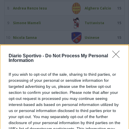
8
Andrea Renzo Iesu
Alghero Calcio
15
9
Simone Mameli
Tuttavista
15
10
Nicola Sanna
Usinese
15
11
Dramane Cissé
Luogosanto
13
Diario Sportivo -
Do Not Process My Personal
Information
12
Massimo Cosseddu
Luogosanto
13
If you wish to opt-out of the sale, sharing to third parties, or
Coghinas
processing of your personal or sensitive information for
13
Lamine Doukar
13
Calcio
targeted advertising by us, please use the below opt-out
section to confirm your selection. Please note that after your
14
Fabio Lauria
Usinese
13
opt-out request is processed you may continue seeing
interest-based ads based on personal information utilized by
Maximiliano Gastón
us or personal information disclosed to third parties prior to
15
Macomerese
13
Timpanaro
your opt-out. You may separately opt-out of the further
disclosure of your personal information by third parties on the
16
Andrea Usai
Lanteri Sassari
13
IAB’s list of downstream participants. This information may