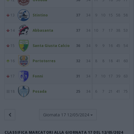
13
Stintino
37
34
9
10
15
58
58
14
Abbasanta
37
34
10
7
17
38
53
15
Santa Giusta Calcio
36
34
9
9
16
45
54
16
Portotorres
32
34
8
8
18
41
60
17
Fonni
31
34
7
10
17
39
63
18
Posada
25
34
6
7
21
41
75
Giornata 17
12/05/2024
CLASSIFICA MARCATORI ALLA GIORNATA 17 DEL 12/05/2024