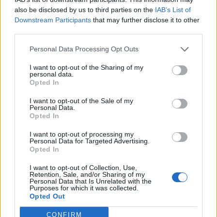
also be disclosed by us to third parties on the
IAB’s List of
17
Mattia Asara
Bonorva
12
Downstream Participants
that may further disclose it to other
third parties.
18
Alessandro Manca
Abbasanta
12
Personal Data Processing Opt Outs
19
Stefano Mereu
Alghero Calcio
12
I want to opt-out of the Sharing of my
personal data.
Opted In
20
Lorenco Zela
Posada
12
I want to opt-out of the Sale of my
Personal Data.
VISUALIZZA TUTTO
Opted In
I want to opt-out of processing my
Personal Data for Targeted Advertising.
Opted In
I want to opt-out of Collection, Use,
Retention, Sale, and/or Sharing of my
Personal Data that Is Unrelated with the
Purposes for which it was collected.
Opted Out
CONFIRM