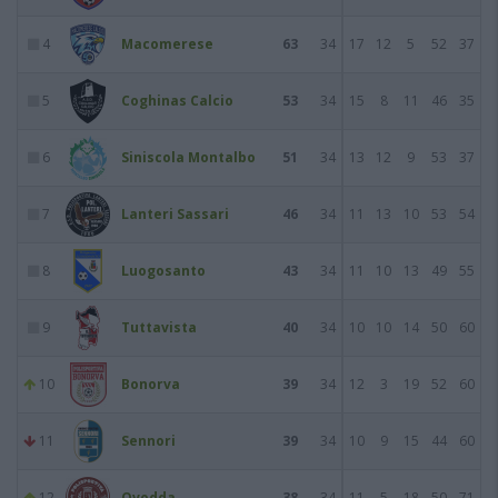
4
Macomerese
63
34
17
12
5
52
37
5
Coghinas Calcio
53
34
15
8
11
46
35
6
Siniscola Montalbo
51
34
13
12
9
53
37
7
Lanteri Sassari
46
34
11
13
10
53
54
8
Luogosanto
43
34
11
10
13
49
55
9
Tuttavista
40
34
10
10
14
50
60
10
Bonorva
39
34
12
3
19
52
60
11
Sennori
39
34
10
9
15
44
60
12
Ovodda
38
34
11
5
18
50
71