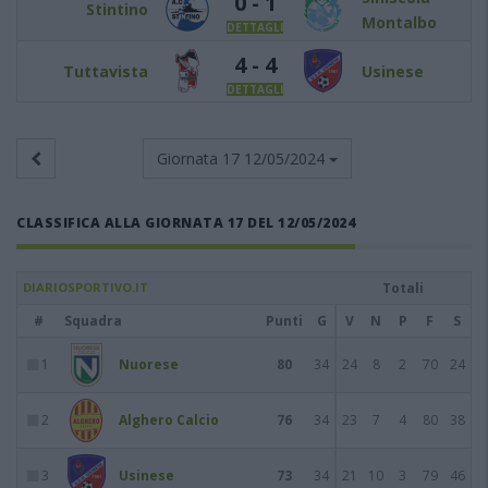
0 - 1
Stintino
Montalbo
DETTAGLI
4 - 4
Tuttavista
Usinese
DETTAGLI
Giornata 17
12/05/2024
CLASSIFICA ALLA GIORNATA 17 DEL 12/05/2024
DIARIOSPORTIVO.IT
Totali
#
Squadra
Punti
G
V
N
P
F
S
1
Nuorese
80
34
24
8
2
70
24
2
Alghero Calcio
76
34
23
7
4
80
38
3
Usinese
73
34
21
10
3
79
46