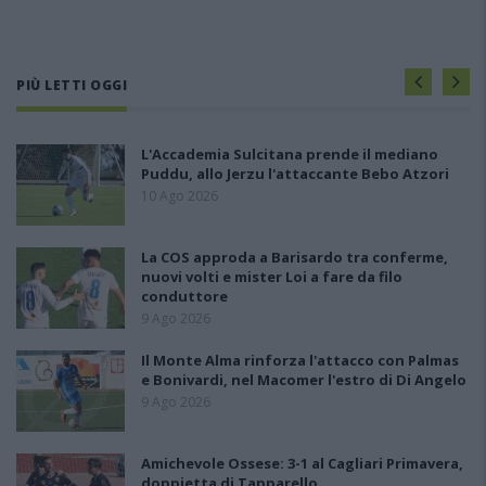
PIÙ LETTI OGGI
L'Accademia Sulcitana prende il mediano
Puddu, allo Jerzu l'attaccante Bebo Atzori
10 Ago 2026
La COS approda a Barisardo tra conferme,
nuovi volti e mister Loi a fare da filo
conduttore
9 Ago 2026
Il Monte Alma rinforza l'attacco con Palmas
e Bonivardi, nel Macomer l'estro di Di Angelo
9 Ago 2026
Amichevole Ossese: 3-1 al Cagliari Primavera,
doppietta di Tapparello