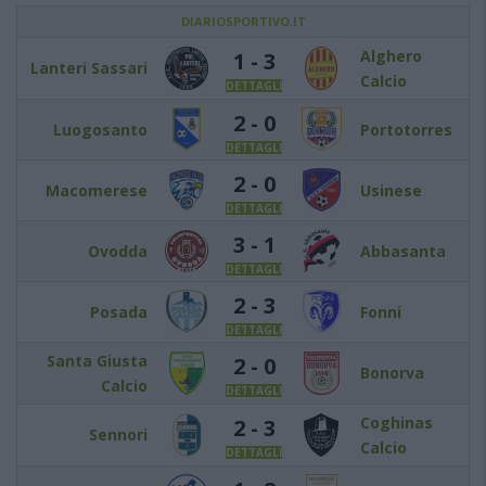
DIARIOSPORTIVO.IT
Alghero
1 - 3
Lanteri Sassari
Calcio
DETTAGLI
2 - 0
Luogosanto
Portotorres
DETTAGLI
2 - 0
Macomerese
Usinese
DETTAGLI
3 - 1
Ovodda
Abbasanta
DETTAGLI
2 - 3
Posada
Fonni
DETTAGLI
Santa Giusta
2 - 0
Bonorva
Calcio
DETTAGLI
Coghinas
2 - 3
Sennori
Calcio
DETTAGLI