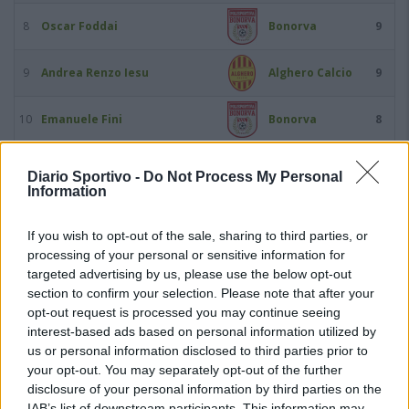
8
Oscar Foddai
Bonorva
9
9
Andrea Renzo Iesu
Alghero Calcio
9
10
Emanuele Fini
Bonorva
8
11
Simone Mameli
Tuttavista
7
Diario Sportivo -
Do Not Process My Personal
Information
12
Stefano Mereu
Alghero Calcio
7
If you wish to opt-out of the sale, sharing to third parties, or
processing of your personal or sensitive information for
13
Nicolo Deiana
Ovodda
6
targeted advertising by us, please use the below opt-out
section to confirm your selection. Please note that after your
14
Federico Fernando Ferrari
Bonorva
6
opt-out request is processed you may continue seeing
interest-based ads based on personal information utilized by
15
Riccardo Oggiano
Alghero Calcio
6
us or personal information disclosed to third parties prior to
your opt-out. You may separately opt-out of the further
disclosure of your personal information by third parties on the
16
Salvatore Pilo
Sennori
6
IAB’s list of downstream participants. This information may