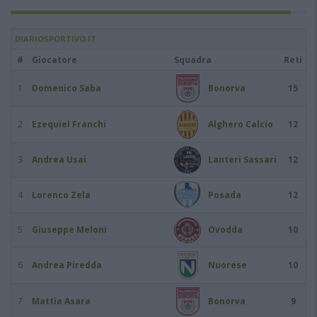
DIARIOSPORTIVO.IT
#
Giocatore
Squadra
Reti
1
Domenico Saba
Bonorva
15
2
Ezequiel Franchi
Alghero Calcio
12
3
Andrea Usai
Lanteri Sassari
12
4
Lorenco Zela
Posada
12
5
Giuseppe Meloni
Ovodda
10
6
Andrea Piredda
Nuorese
10
7
Mattia Asara
Bonorva
9