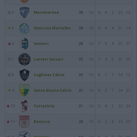
4
Macomerese
30
16
8
6
2
22
13
5
Siniscola Montalbo
28
16
8
4
4
31
14
6
Sennori
26
16
7
5
4
27
27
7
Lanteri Sassari
25
16
7
4
5
31
25
8
Coghinas Calcio
25
16
8
1
7
16
12
9
Santa Giusta Calcio
21
16
6
3
7
24
21
10
Tuttavista
21
16
5
6
5
22
24
11
Bonorva
20
16
6
2
8
24
25