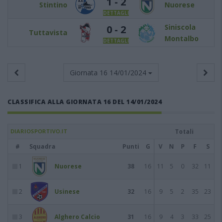
1 - 2
Stintino
Nuorese
DETTAGLI
Siniscola
0 - 2
Tuttavista
Montalbo
DETTAGLI
Giornata 16
14/01/2024
CLASSIFICA ALLA GIORNATA 16 DEL 14/01/2024
DIARIOSPORTIVO.IT
Totali
#
Squadra
Punti
G
V
N
P
F
S
1
Nuorese
38
16
11
5
0
32
11
2
Usinese
32
16
9
5
2
35
23
3
Alghero Calcio
31
16
9
4
3
33
25