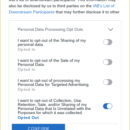
also be disclosed by us to third parties on the
IAB’s List of
Maximiliano Gastón
17
Macomerese
6
Downstream Participants
that may further disclose it to other
Timpanaro
third parties.
18
Salvatore Budroni
Bonorva
5
Personal Data Processing Opt Outs
19
Dramane Cissé
Luogosanto
5
I want to opt-out of the Sharing of my
personal data.
Opted In
Coghinas
20
Lamine Doukar
5
Calcio
I want to opt-out of the Sale of my
Personal Data.
VISUALIZZA TUTTO
Opted In
I want to opt-out of processing my
Personal Data for Targeted Advertising.
Opted In
I want to opt-out of Collection, Use,
Retention, Sale, and/or Sharing of my
Personal Data that Is Unrelated with the
Purposes for which it was collected.
Opted Out
CONFIRM