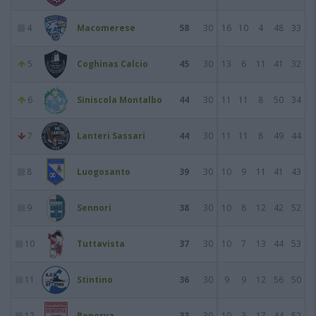
4
Macomerese
58
30
16
10
4
48
33
5
Coghinas Calcio
45
30
13
6
11
41
32
6
Siniscola Montalbo
44
30
11
11
8
50
34
7
Lanteri Sassari
44
30
11
11
8
49
44
8
Luogosanto
39
30
10
9
11
41
43
9
Sennori
38
30
10
8
12
42
52
10
Tuttavista
37
30
10
7
13
44
53
11
Stintino
36
30
9
9
12
56
50
12
Bonorva
33
30
10
3
17
44
52