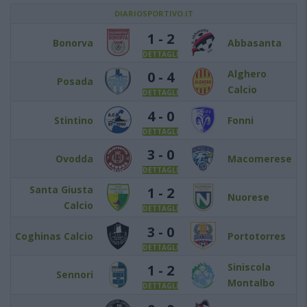
DIARIOSPORTIVO.IT
1 - 2
Bonorva
Abbasanta
DETTAGLI
Alghero
0 - 4
Posada
Calcio
DETTAGLI
4 - 0
Stintino
Fonni
DETTAGLI
3 - 0
Ovodda
Macomerese
DETTAGLI
Santa Giusta
1 - 2
Nuorese
Calcio
DETTAGLI
3 - 0
Coghinas Calcio
Portotorres
DETTAGLI
Siniscola
1 - 2
Sennori
Montalbo
DETTAGLI