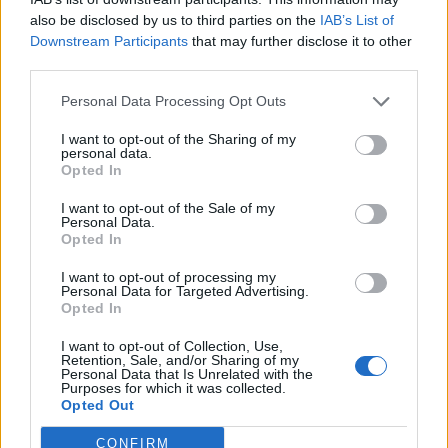
also be disclosed by us to third parties on the
IAB’s List of
17
Lorenco Zela
Posada
12
Downstream Participants
that may further disclose it to other
third parties.
18
Fabio Lauria
Usinese
11
Personal Data Processing Opt Outs
19
Alessandro Manca
Abbasanta
11
I want to opt-out of the Sharing of my
personal data.
Opted In
20
Riccardo Oggiano
Alghero Calcio
11
I want to opt-out of the Sale of my
Personal Data.
VISUALIZZA TUTTO
Opted In
I want to opt-out of processing my
Personal Data for Targeted Advertising.
Opted In
I want to opt-out of Collection, Use,
Retention, Sale, and/or Sharing of my
Personal Data that Is Unrelated with the
Purposes for which it was collected.
Opted Out
CONFIRM