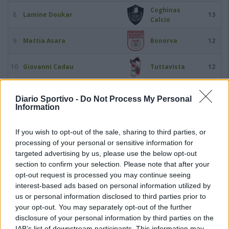
Coghinas
8
Lamine Doukar
13
Calcio
9
Mattia Asara
Bonorva
12
10
Giovanni Cadau
Tuttavista
12
11
Dramane Cissé
Luogosanto
12
Diario Sportivo -
Do Not Process My Personal
Information
12
Massimo Cosseddu
Luogosanto
12
If you wish to opt-out of the sale, sharing to third parties, or
processing of your personal or sensitive information for
13
Andrea Renzo Iesu
Alghero Calcio
12
targeted advertising by us, please use the below opt-out
section to confirm your selection. Please note that after your
14
Nicola Sanna
Usinese
12
opt-out request is processed you may continue seeing
interest-based ads based on personal information utilized by
Maximiliano Gastón
us or personal information disclosed to third parties prior to
15
Macomerese
12
Timpanaro
your opt-out. You may separately opt-out of the further
disclosure of your personal information by third parties on the
16
Andrea Usai
Lanteri Sassari
12
IAB’s list of downstream participants. This information may