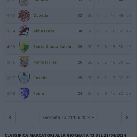
13
Ovodda
32
30
9
5
16
44
66
14
Abbasanta
30
30
8
6
16
30
46
15
Santa Giusta Calcio
29
30
7
8
15
38
49
16
Portotorres
26
30
6
8
16
33
55
17
Posada
25
30
6
7
17
37
63
18
Fonni
24
30
5
9
16
32
59
Giornata 13
21/04/2024
CLASSIFICA MARCATORI ALLA GIORNATA 13 DEL 21/04/2024