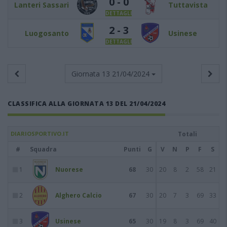
0 - 0
Lanteri Sassari
Tuttavista
DETTAGLI
2 - 3
Luogosanto
Usinese
DETTAGLI
Giornata 13
21/04/2024
CLASSIFICA ALLA GIORNATA 13 DEL 21/04/2024
DIARIOSPORTIVO.IT
Totali
#
Squadra
Punti
G
V
N
P
F
S
1
Nuorese
68
30
20
8
2
58
21
2
Alghero Calcio
67
30
20
7
3
69
33
3
Usinese
65
30
19
8
3
69
40