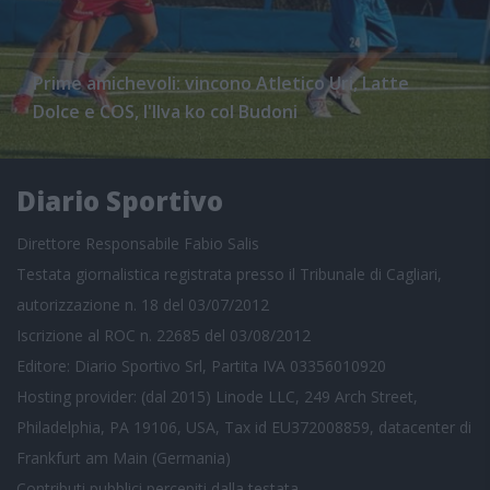
Prime amichevoli: vincono Atletico Uri, Latte
Dolce e COS, l'Ilva ko col Budoni
Diario Sportivo
Direttore Responsabile Fabio Salis
Testata giornalistica registrata presso il Tribunale di Cagliari,
autorizzazione n. 18 del 03/07/2012
Iscrizione al ROC n. 22685 del 03/08/2012
Editore: Diario Sportivo Srl, Partita IVA 03356010920
Hosting provider: (dal 2015) Linode LLC, 249 Arch Street,
Philadelphia, PA 19106, USA, Tax id EU372008859, datacenter di
Frankfurt am Main (Germania)
Contributi pubblici
percepiti dalla testata