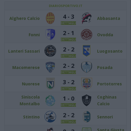
DIARIOSPORTIVO.IT
4 - 3
Alghero Calcio
Abbasanta
DETTAGLI
2 - 1
Fonni
Ovodda
DETTAGLI
2 - 2
Lanteri Sassari
Luogosanto
DETTAGLI
2 - 2
Macomerese
Posada
DETTAGLI
3 - 2
Nuorese
Portotorres
DETTAGLI
Siniscola
Coghinas
1 - 0
Montalbo
Calcio
DETTAGLI
2 - 2
Stintino
Sennori
DETTAGLI
Santa Giusta