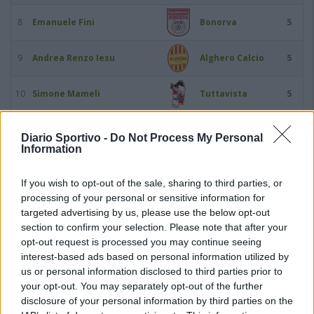
8
Emanuele Fini
Bonorva
5
9
Andrea Renzo Iesu
Alghero Calcio
5
10
Simone Mameli
Tuttavista
5
11
Stefano Mereu
Alghero Calcio
5
Diario Sportivo -
Do Not Process My Personal
Information
12
Andrea Piredda
Nuorese
5
If you wish to opt-out of the sale, sharing to third parties, or
processing of your personal or sensitive information for
13
Salvatore Budroni
Bonorva
4
targeted advertising by us, please use the below opt-out
section to confirm your selection. Please note that after your
14
Nicolo Deiana
Ovodda
4
opt-out request is processed you may continue seeing
interest-based ads based on personal information utilized by
us or personal information disclosed to third parties prior to
15
Federico Fernando Ferrari
Bonorva
4
your opt-out. You may separately opt-out of the further
disclosure of your personal information by third parties on the
16
Mauro Florenzano
Lanteri Sassari
4