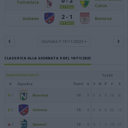
0 - 2
Tuttavista
Calcio
DETTAGLI
2 - 1
Usinese
Bonorva
DETTAGLI
Giornata 9
19/11/2023
CLASSIFICA ALLA GIORNATA 9 DEL 19/11/2023
DIARIOSPORTIVO.IT
Totali
#
Squadra
Punti
G
V
N
P
F
S
1
Nuorese
19
9
5
4
0
18
8
2
Usinese
19
9
5
4
0
22
13
3
Sennori
19
9
6
1
2
19
17