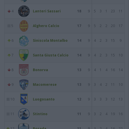
4
Lanteri Sassari
18
9
5
3
1
23
11
5
Alghero Calcio
17
9
5
2
2
20
17
6
Siniscola Montalbo
14
9
4
2
3
15
9
7
Santa Giusta Calcio
14
9
4
2
3
15
10
8
Bonorva
13
9
4
1
4
16
14
9
Macomerese
13
9
3
4
2
11
10
10
Luogosanto
12
9
3
3
3
12
13
11
Stintino
11
9
3
2
4
19
16
12
Posada
11
9
3
2
4
16
22