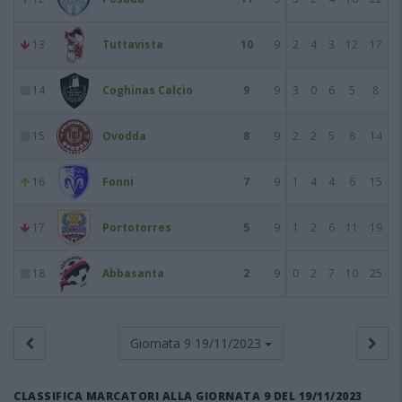
13
Tuttavista
10
9
2
4
3
12
17
14
Coghinas Calcio
9
9
3
0
6
5
8
15
Ovodda
8
9
2
2
5
8
14
16
Fonni
7
9
1
4
4
6
15
17
Portotorres
5
9
1
2
6
11
19
18
Abbasanta
2
9
0
2
7
10
25
Giornata 9
19/11/2023
CLASSIFICA MARCATORI ALLA GIORNATA 9 DEL 19/11/2023