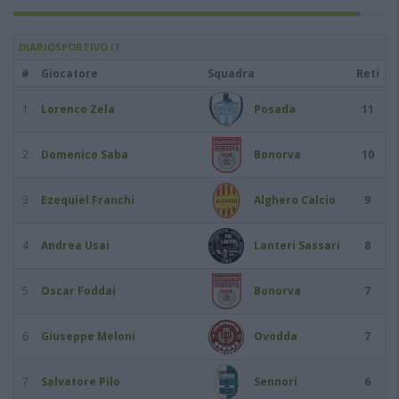
DIARIOSPORTIVO.IT
#
Giocatore
Squadra
Reti
1
Lorenco Zela
Posada
11
2
Domenico Saba
Bonorva
10
3
Ezequiel Franchi
Alghero Calcio
9
4
Andrea Usai
Lanteri Sassari
8
5
Oscar Foddai
Bonorva
7
6
Giuseppe Meloni
Ovodda
7
7
Salvatore Pilo
Sennori
6