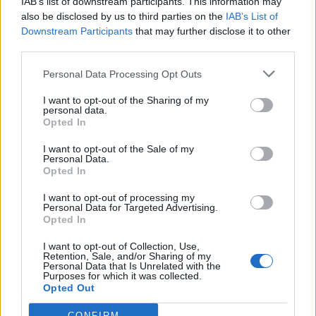
IAB’s list of downstream participants. This information may
also be disclosed by us to third parties on the
IAB’s List of
17
Antonio Mossa
Luogosanto
4
Downstream Participants
that may further disclose it to other
third parties.
18
Moro Junior Tadeu
Nuorese
4
Personal Data Processing Opt Outs
I want to opt-out of the Sharing of my
19
Mattia Asara
Bonorva
3
personal data.
Opted In
20
Joel Baraye
Alghero Calcio
3
I want to opt-out of the Sale of my
Personal Data.
VISUALIZZA TUTTO
Opted In
I want to opt-out of processing my
Personal Data for Targeted Advertising.
Opted In
I want to opt-out of Collection, Use,
Retention, Sale, and/or Sharing of my
Personal Data that Is Unrelated with the
Purposes for which it was collected.
Opted Out
CONFIRM