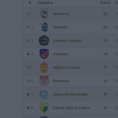
#
Squadra
Punti
G
1
Nuorese
22
1
2
Sennori
22
1
3
Lanteri Sassari
19
1
4
Usinese
19
1
5
Alghero Calcio
17
1
6
Bonorva
16
1
7
Siniscola Montalbo
15
1
8
Santa Giusta Calcio
15
1