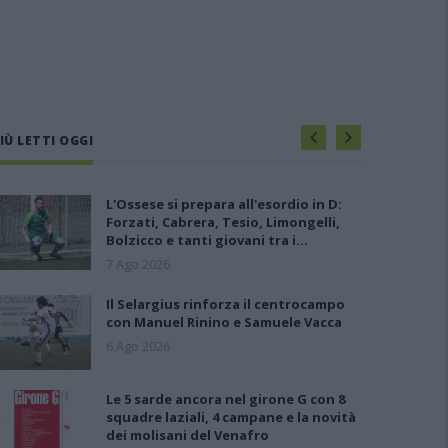
IÙ LETTI OGGI
L'Ossese si prepara all'esordio in D:
Forzati, Cabrera, Tesio, Limongelli,
Bolzicco e tanti giovani tra i…
7 Ago 2026
Il Selargius rinforza il centrocampo
con Manuel Rinino e Samuele Vacca
6 Ago 2026
Le 5 sarde ancora nel girone G con 8
squadre laziali, 4 campane e la novità
dei molisani del Venafro