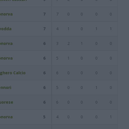
onorva
7
7
0
0
0
0
vodda
7
4
1
0
1
1
onorva
6
3
2
1
0
0
onorva
6
5
1
0
0
0
ghero Calcio
6
6
0
0
0
0
ennori
6
5
0
0
1
0
uorese
6
6
0
0
0
0
onorva
5
4
0
0
0
1