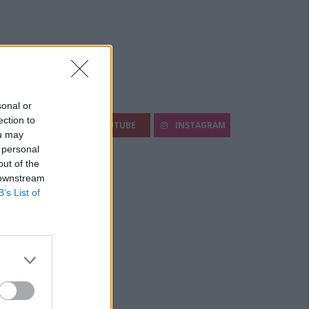
egui Diario Sportivo:
sonal or
ection to
FACEBOOK
YOUTUBE
INSTAGRAM
ou may
 personal
out of the
 downstream
B’s List of