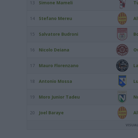
13
Simone Mameli
T
14
Stefano Mereu
Al
15
Salvatore Budroni
B
16
Nicolo Deiana
O
17
Mauro Florenzano
La
18
Antonio Mossa
L
19
Moro Junior Tadeu
N
20
Joel Baraye
Al
VISUA