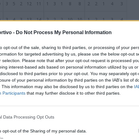
0
3
5
2
12
11
1
3
1
8
8
2
2
1
4
3
0
3
4
3
13
14
2
2
2
10
10
1
2
1
3
4
rtivo -
Do Not Process My Personal Information
0
3
3
4
21
18
2
1
2
8
6
1
2
2
13
12
S
to opt-out of the sale, sharing to third parties, or processing of your per
0
4
0
6
6
8
1
0
4
1
4
3
0
2
5
4
formation for targeted advertising by us, please use the below opt-out s
r selection. Please note that after your opt-out request is processed y
0
2
5
3
12
17
1
3
1
9
10
1
2
2
3
7
eing interest-based ads based on personal information utilized by us or
disclosed to third parties prior to your opt-out. You may separately opt-
losure of your personal information by third parties on the IAB’s list of
0
3
2
5
17
25
1
0
4
8
17
2
2
1
9
8
. This information may also be disclosed by us to third parties on the
IA
Participants
that may further disclose it to other third parties.
0
2
3
5
8
14
2
2
2
4
6
0
1
3
4
8
0
1
5
4
7
16
1
2
2
3
7
0
3
2
4
9
l Data Processing Opt Outs
0
1
3
6
12
20
1
1
3
3
7
0
2
3
9
13
o opt-out of the Sharing of my personal data.
In