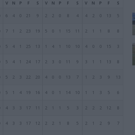
V
N
P
F
S
V
N
P
F
S
V
N
P
F
S
0
6
4
0
21
9
2
2
0
8
4
4
2
0
13
5
0
7
1
2
23
19
5
0
1
15
11
2
1
1
8
8
0
5
4
1
25
13
1
4
1
10
10
4
0
0
15
3
0
5
4
1
24
17
2
3
0
11
9
3
1
1
13
8
0
5
2
3
22
20
4
0
0
13
7
1
2
3
9
13
0
5
1
4
19
16
4
0
1
14
10
1
1
3
5
6
0
4
3
3
17
11
2
1
1
5
3
2
2
2
12
8
0
4
3
3
17
12
2
2
1
8
5
2
1
2
9
7