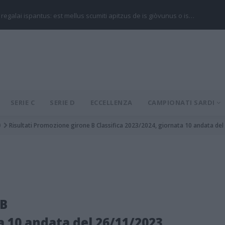
 regalai ispantus: est mellus scumiti apitzus de is giòvunus o is…
SERIE C
SERIE D
ECCELLENZA
CAMPIONATI SARDI
0
Risultati Promozione girone B Classifica 2023/2024, giornata 10 andata de
 B
ta 10 andata del 26/11/2023