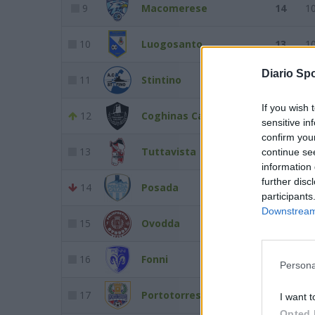
9
Macomerese
14
1
10
Luogosanto
13
1
Diario Spo
11
Stintino
12
1
If you wish 
12
Coghinas Calcio
12
1
sensitive in
confirm you
13
Tuttavista
11
1
continue se
information 
further disc
14
Posada
11
1
participants
Downstream 
15
Ovodda
9
1
16
Fonni
8
1
Persona
17
Portotorres
6
1
I want t
Opted 