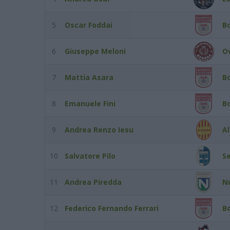
5
Oscar Foddai
B
6
Giuseppe Meloni
O
7
Mattia Asara
B
8
Emanuele Fini
B
9
Andrea Renzo Iesu
Al
10
Salvatore Pilo
S
11
Andrea Piredda
N
12
Federico Fernando Ferrari
B