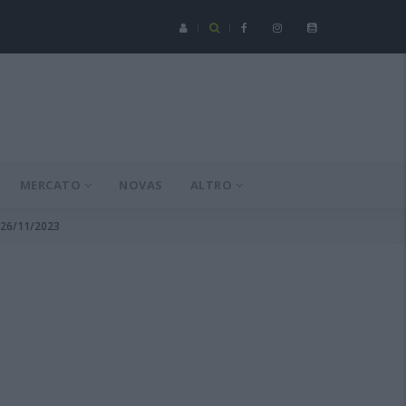
Serie C - Coppa Italia: Spezia-Torres posticipata a domenica 16 a
MERCATO
NOVAS
ALTRO
l 26/11/2023