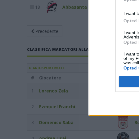
18
Abbasanta
2
1
I want t
Opted 
Precedente
Giornata 10
An
I want 
Advertis
Opted 
CLASSIFICA MARCATORI ALLA GIORNATA 10 DEL 26/11
I want t
of my P
was col
Opted 
DIARIOSPORTIVO.IT
#
Giocatore
Squadra
1
Lorenco Zela
P
2
Ezequiel Franchi
Al
3
Domenico Saba
B
4
Andrea Usai
La