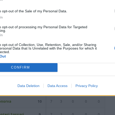
0
0
2
8
10
26
0
1
3
3
11
0
1
5
7
15
o opt-out of the Sale of my Personal Data.
In
data del
26/11/2023
Successiva
to opt-out of processing my Personal Data for Targeted
ing.
In
/2023
o opt-out of Collection, Use, Retention, Sale, and/or Sharing
ersonal Data that Is Unrelated with the Purposes for which it
lected.
Out
Reti
AZ
RIG
PUN
ANG
CDF
CONFIRM
osada
12
7
5
0
0
0
Data Deletion
Data Access
Privacy Policy
ghero Calcio
10
6
4
0
0
0
onorva
10
7
3
0
0
0
nteri Sassari
9
7
2
0
0
0