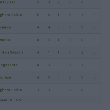
uttavista
5
3
2
0
0
0
ghero Calcio
5
0
1
3
1
0
onorva
4
4
0
0
0
0
vodda
4
3
1
0
0
0
nteri Sassari
4
1
1
0
2
0
uogosanto
4
3
0
0
1
0
uorese
4
0
4
0
0
0
ghero Calcio
3
3
0
0
0
0
LIZZA TUTTO