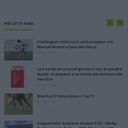
PIÙ LETTI OGGI
Il Selargius rinforza il centrocampo con
Manuel Rinino e Samuele Vacca
6 Ago 2026
Le 5 sarde ancora nel girone G con 8 squadre
laziali, 4 campane e la novità dei molisani del
Venafro
6 Ago 2026
Risultati Promozione e Top 11
22 Set 2009
Coppa Italia: Aranova-Ossese il 23, i derby