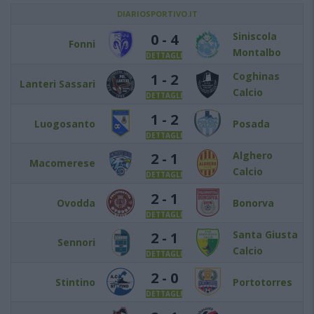
DIARIOSPORTIVO.IT
Siniscola
0 - 4
Fonni
Montalbo
DETTAGLI
Coghinas
1 - 2
Lanteri Sassari
Calcio
DETTAGLI
1 - 2
Luogosanto
Posada
DETTAGLI
Alghero
2 - 1
Macomerese
Calcio
DETTAGLI
2 - 1
Ovodda
Bonorva
DETTAGLI
Santa Giusta
2 - 1
Sennori
Calcio
DETTAGLI
2 - 0
Stintino
Portotorres
DETTAGLI