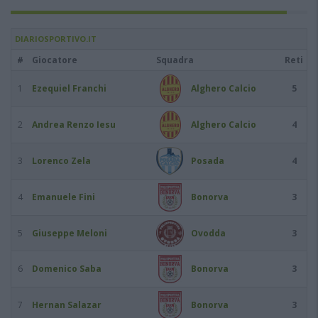
DIARIOSPORTIVO.IT
#
Giocatore
Squadra
Reti
1
Ezequiel Franchi
Alghero Calcio
5
2
Andrea Renzo Iesu
Alghero Calcio
4
3
Lorenco Zela
Posada
4
4
Emanuele Fini
Bonorva
3
5
Giuseppe Meloni
Ovodda
3
6
Domenico Saba
Bonorva
3
7
Hernan Salazar
Bonorva
3