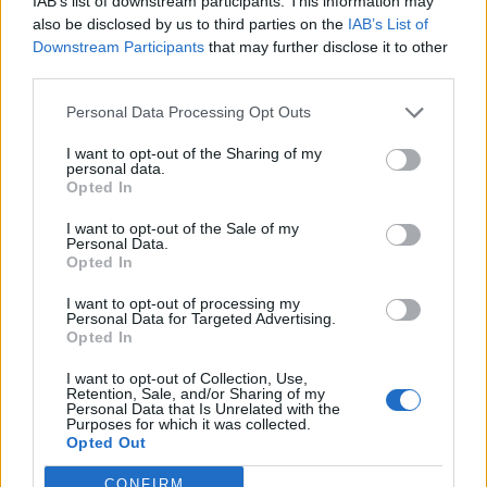
IAB’s list of downstream participants. This information may
also be disclosed by us to third parties on the
IAB’s List of
Santa Giusta
17
Davide Piras
2
Downstream Participants
that may further disclose it to other
Calcio
third parties.
18
Antonio Sini
Stintino
2
Personal Data Processing Opt Outs
I want to opt-out of the Sharing of my
19
Andrea Usai
Lanteri Sassari
2
personal data.
Opted In
20
Mattia Asara
Bonorva
1
I want to opt-out of the Sale of my
Personal Data.
VISUALIZZA TUTTO
Opted In
I want to opt-out of processing my
Personal Data for Targeted Advertising.
Opted In
I want to opt-out of Collection, Use,
Retention, Sale, and/or Sharing of my
Personal Data that Is Unrelated with the
Purposes for which it was collected.
Opted Out
CONFIRM