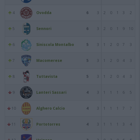
4
Ovodda
6
3
2
0
1
3
2
5
Sennori
6
3
2
0
1
9
10
6
Siniscola Montalbo
5
3
1
2
0
7
3
7
Macomerese
5
3
1
2
0
4
3
8
Tuttavista
5
3
1
2
0
4
3
9
Lanteri Sassari
4
3
1
1
1
6
5
10
Alghero Calcio
4
3
1
1
1
7
7
11
Portotorres
4
3
1
1
1
3
4