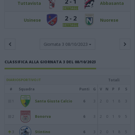
2 - 1
Tuttavista
Abbasanta
DETTAGLI
2 - 2
Usinese
Nuorese
DETTAGLI
Giornata 3
08/10/2023
CLASSIFICA ALLA GIORNATA 3 DEL 08/10/2023
DIARIOSPORTIVO.IT
Totali
#
Squadra
Punti
G
V
N
P
F
S
1
Santa Giusta Calcio
6
3
2
0
1
8
3
2
Bonorva
6
3
2
0
1
9
5
3
Stintino
6
3
2
0
1
8
5