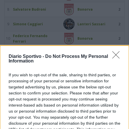
8
Salvatore Budroni
Bonorva
2
9
Simone Caggiari
Lanteri Sassari
2
Federico Fernando
10
Bonorva
2
Ferrari
11
Mauro Florenzano
Lanteri Sassari
2
Diario Sportivo -
Do Not Process My Personal
Information
12
Oscar Foddai
Bonorva
2
If you wish to opt-out of the sale, sharing to third parties, or
processing of your personal or sensitive information for
13
Fabio Lauria
Usinese
2
targeted advertising by us, please use the below opt-out
section to confirm your selection. Please note that after your
14
Stefano Mereu
Alghero Calcio
2
opt-out request is processed you may continue seeing
interest-based ads based on personal information utilized by
us or personal information disclosed to third parties prior to
15
Riccardo Oggiano
Alghero Calcio
2
your opt-out. You may separately opt-out of the further
disclosure of your personal information by third parties on the
16
Salvatore Pilo
Sennori
2