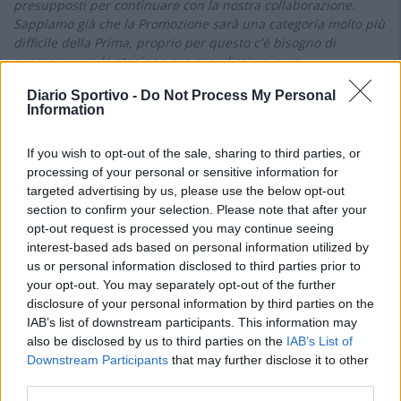
presupposti per continuare con la nostra collaborazione.
Sappiamo già che la Promozione sarà una categoria molto più
difficile della Prima, proprio per questo c'è bisogno di
programmare la stagione con grandissima cura».
Saba chiude con le dediche e i ringraziamenti di rito.
Diario Sportivo -
Do Not Process My Personal
«Il pensiero più grande in questo senso va a mia moglie, a
Information
mio figlio e dunque alla mia famiglia; in più, ci tengo a
ringraziare tutti i dirigenti, tutti i giocatori che hanno fatto
If you wish to opt-out of the sale, sharing to third parties, or
parte della nostra rosa e tutto il paese di Uta. In più, ci tengo
processing of your personal or sensitive information for
a dividere i meriti in parti uguali con i miei più stretti
targeted advertising by us, please use the below opt-out
collaboratori: il mio vice
Roberto Lai
e il preparatore
Carlo
section to confirm your selection. Please note that after your
Pilleri
».
opt-out request is processed you may continue seeing
IN QUESTO ARTICOLO
interest-based ads based on personal information utilized by
us or personal information disclosed to third parties prior to
SQUADRE:
Uta Calcio 2020
your opt-out. You may separately opt-out of the further
disclosure of your personal information by third parties on the
GIOCATORI:
Giorgio Piras
,
Raffaele Picciau
,
William Amorati
IAB’s list of downstream participants. This information may
ALLENATORI:
Carlo Saba
also be disclosed by us to third parties on the
IAB’s List of
CAMPIONATO:
Prima Categoria
Downstream Participants
that may further disclose it to other
STAGIONE:
2023/2024
third parties.
TAGS:
Prima Categoria
Girone A