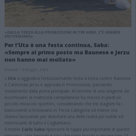
«DALLA TERZA ALLA PROMOZIONE IN TRE ANNI, C'È GRANDE
ENTUSIASMO»
Per l'Uta è una festa continua, Saba:
«Sempre al primo posto ma Baunese e Jerzu
non hanno mai mollato»
Martedì, 14 Maggio, 2024
L'
Uta
si aggiudica l'entusiasmante testa a testa contro Baunese
e Cannonau Jerzu e approda in Promozione, passando
ovviamente dalla porta principale. Al termine di una stagione da
incorniciare: la matricola campidanese ha messo in piedi un
piccolo miracolo sportivo, considerando che tre stagioni fa i
biancoverdi si trovavano in Terza Categoria ed invece ora
stanno lavorando per diventare una delle realtà più solide ed
interessanti di tutto il Cagliaritano.
Il mister
Carlo Saba
ripercorre le tappe più importanti di questo
percorso, con Amorati e soci che sono riusciti a vincere ben 24