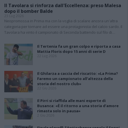
Il Tavolara si rinforza dall'Eccellenza: preso Malesa
dopo il bomber Balde
23 Lug 2026
Neopromossa in Prima ma con la voglia di scalare ancora un'altra
categoria per tornare ad essere una protagonista del calcio sardo. Il
Tavolara ha vinto il campionato di Seconda battendo sul filo di…
Il Tertenia fa un gran colpo e riporta a casa
Mattia Floris dopo 15 anni di serie D
22 Lug 2026
Il Ghilarza a caccia del riscatto: «La Prima?
Faremo un campionato all’altezza della
storia del nostro club»
22 Giu 2026
Il Pirri si riaffida alle mani esperte di
Busanca: «Ė il ritorno a una storia d’amore
rimasta solo in pausa»
2 Giu 2026
Finale playoff: l'Antiochense regola il Fonni