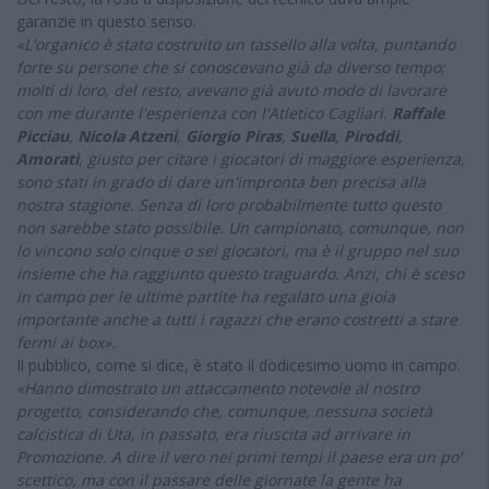
garanzie in questo senso.
«L'organico è stato costruito un tassello alla volta, puntando
forte su persone che si conoscevano già da diverso tempo;
molti di loro, del resto, avevano già avuto modo di lavorare
con me durante l'esperienza con l'Atletico Cagliari.
Raffale
Picciau
,
Nicola Atzeni
,
Giorgio Piras
,
Suella
,
Piroddi
,
Amorati
, giusto per citare i giocatori di maggiore esperienza,
sono stati in grado di dare un'impronta ben precisa alla
nostra stagione. Senza di loro probabilmente tutto questo
non sarebbe stato possibile. Un campionato, comunque, non
lo vincono solo cinque o sei giocatori, ma è il gruppo nel suo
insieme che ha raggiunto questo traguardo. Anzi, chi è sceso
in campo per le ultime partite ha regalato una gioia
importante anche a tutti i ragazzi che erano costretti a stare
fermi ai box».
Il pubblico, come si dice, è stato il dodicesimo uomo in campo.
«Hanno dimostrato un attaccamento notevole al nostro
progetto, considerando che, comunque, nessuna società
calcistica di Uta, in passato, era riuscita ad arrivare in
Promozione. A dire il vero nei primi tempi il paese era un po'
scettico, ma con il passare delle giornate la gente ha