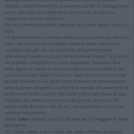
vincere, considerando che ci eravamo portati in vantaggio per
primi, ma il pari è andato bene comunque. La cosa più
importante era non perdere».
Discorso simile può essere fatto per lo scontro diretto contro lo
Jerzu.
«In quel momento si trattava della classica partita da dentro o
fuori: noi siamo scesi in campo sapendo bene che l'unico
risultato utile per noi era la vittoria. Nel primo tempo
abbiamo accusato un pizzico di tensione di troppo, la paura ci
ha impedito di esprimerci come sappiamo. Volevamo fare
bella figura di fronte al nostro numerosissimo pubblico; per
l'occasione sugli spalti ci saranno state almeno 800 persone,
quindi avevamo in un certo senso il dovere di fare bene per
tutta la gente del paese. Lo Jerzu si è rivelato un avversario di
primissimo livello: a conti fatti credo che la loro fosse la rosa
migliore, più forte e competitiva del girone, anche più di
quella della Baunese. Noi, in più, dovevamo fare i conti con
assenze importanti».
Mister
Saba
ha avuto il suo bel da fare per fronteggiare le varie
emergenze.
«Ci siamo trovati a fare i conti con sette infortuni piuttosto