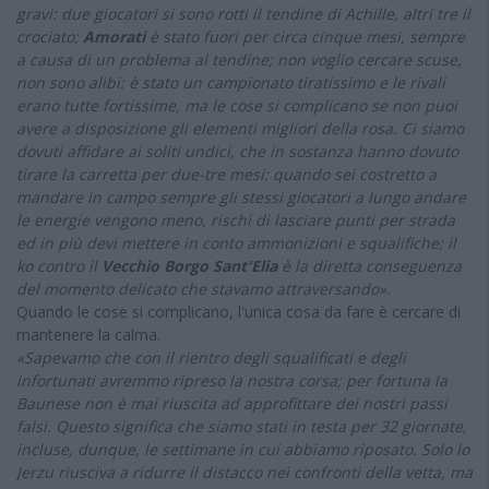
gravi: due giocatori si sono rotti il tendine di Achille, altri tre il
crociato;
Amorati
è stato fuori per circa cinque mesi, sempre
a causa di un problema al tendine; non voglio cercare scuse,
non sono alibi: è stato un campionato tiratissimo e le rivali
erano tutte fortissime, ma le cose si complicano se non puoi
avere a disposizione gli elementi migliori della rosa. Ci siamo
dovuti affidare ai soliti undici, che in sostanza hanno dovuto
tirare la carretta per due-tre mesi: quando sei costretto a
mandare in campo sempre gli stessi giocatori a lungo andare
le energie vengono meno, rischi di lasciare punti per strada
ed in più devi mettere in conto ammonizioni e squalifiche; il
ko contro il
Vecchio Borgo Sant'Elia
è la diretta conseguenza
del momento delicato che stavamo attraversando».
Quando le cose si complicano, l'unica cosa da fare è cercare di
mantenere la calma.
«Sapevamo che con il rientro degli squalificati e degli
infortunati avremmo ripreso la nostra corsa; per fortuna la
Baunese non è mai riuscita ad approfittare dei nostri passi
falsi. Questo significa che siamo stati in testa per 32 giornate,
incluse, dunque, le settimane in cui abbiamo riposato. Solo lo
Jerzu riusciva a ridurre il distacco nei confronti della vetta, ma