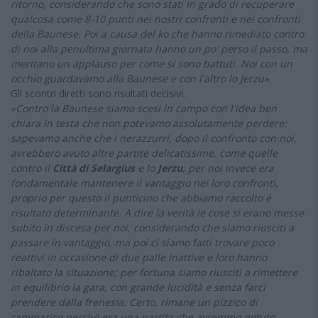
ritorno, considerando che sono stati in grado di recuperare
qualcosa come 8-10 punti nei nostri confronti e nei confronti
della Baunese. Poi a causa del ko che hanno rimediato contro
di noi alla penultima giornata hanno un po' perso il passo, ma
meritano un applauso per come si sono battuti. Noi con un
occhio guardavamo alla Baunese e con l'altro lo Jerzu».
Gli scontri diretti sono risultati decisivi.
«Contro la Baunese siamo scesi in campo con l'idea ben
chiara in testa che non potevamo assolutamente perdere:
sapevamo anche che i nerazzurri, dopo il confronto con noi,
avrebbero avuto altre partite delicatissime, come quelle
contro il
Città di Selargius
e lo
Jerzu
; per noi invece era
fondamentale mantenere il vantaggio nei loro confronti,
proprio per questo il punticino che abbiamo raccolto è
risultato determinante. A dire la verità le cose si erano messe
subito in discesa per noi, considerando che siamo riusciti a
passare in vantaggio, ma poi ci siamo fatti trovare poco
reattivi in occasione di due palle inattive e loro hanno
ribaltato la situazione; per fortuna siamo riusciti a rimettere
in equilibrio la gara, con grande lucidità e senza farci
prendere dalla frenesia. Certo, rimane un pizzico di
rammarico perché era una partita che avremmo potuto