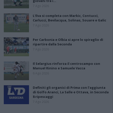
giovani tra i…
7 Ago 2026
L'Ilva si completa con Markic, Contucci,
Carlucci, Bevilacqua, Solinas, Souare e Galic
7 Ago 2026
Per Carbonia e Olbia si apre lo spiraglio di
ripartire dalla Seconda
7 Ago 2026
Il Selargius rinforza il centrocampo con
Manuel Rinino e Samuele Vacca
6 Ago 2026
Definiti gli organici di Prima con l'aggiunta
di Golfo Aranci, La Salle e Ottava, in Seconda
8 ripescaggi
7 Ago 2026