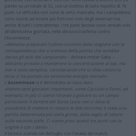
partite su un totale di 32, con un bottino di tutto rispetto di 76
punti. Le difficoltà non sono di certo mancate, ma i campidanesi
sono riusciti ad essere più forti non solo degli avversari ma
anche di tutti i contrattempi. I tre punti decisivi sono arrivati solo
all'ultimissima giornata, nella decisiva trasferta contro
l'Asseminese.
«Abbiamo preparato l'ultimo incontro della stagione con la
consapevolezza che si trattava della partita che avrebbe
deciso gli esiti del campionato
– dichiara mister Saba –
abbiamo provato a mantenere la concentrazione al top, ma
non è stato semplice, considerando che la sfida contro lo
Jerzu ci ha portato via tantissime energie mentali».
L'
Asseminese
si è dimostrata un osso duro.
«Hanno tanti giocatori importanti, come Cacciuto e Fanni, ad
esempio; in più ci siamo ritrovati a giocare su un campo
particolare: il terreno del Santa Lucia non ci dava la
possibilità di mettere in mostra le doti tecniche; è stata una
partita determinata più dalla grinta, dalla voglia di lottare
sulle seconde palle. Ci siamo presi questi tre punti con le
unghie e con i denti».
Il tecnico scende nel dettaglio con l'analisi del match.