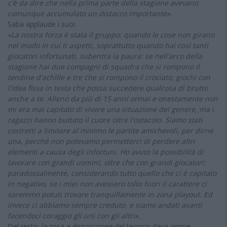
c'è da dire che nella prima parte della stagione avevano
comunque accumulato un distacco importante».
Saba applaude i suoi.
«La nostra forza è stata il gruppo: quando le cose non girano
nel modo in cui ti aspetti, soprattutto quando hai così tanti
giocatori infortunati, subentra la paura: se nell'arco della
stagione hai due compagni di squadra che si rompono il
tendine d'achille e tre che si rompono il crociato, giochi con
l'idea fissa in testa che possa succedere qualcosa di brutto
anche a te. Alleno da più di 15 anni ormai e onestamente non
mi era mai capitato di vivere una situazione del genere, ma i
ragazzi hanno buttato il cuore oltre l'ostacolo. Siamo stati
costretti a limitare al minimo le partite amichevoli, per dirne
una, perché non potevamo permetterci di perdere altri
elementi a causa degli infortuni. Ho avuto la possibilità di
lavorare con grandi uomini, oltre che con grandi giocatori:
paradossalmente, considerando tutto quello che ci è capitato
in negativo, se i miei non avessero tolto fuori il carattere ci
saremmo potuti trovare tranquillamente in zona playout. Ed
invece ci abbiamo sempre creduto, e siamo andati avanti
facendoci coraggio gli uni con gli altri».
Del resto, la rosa a disposizione del tecnico dava ampie