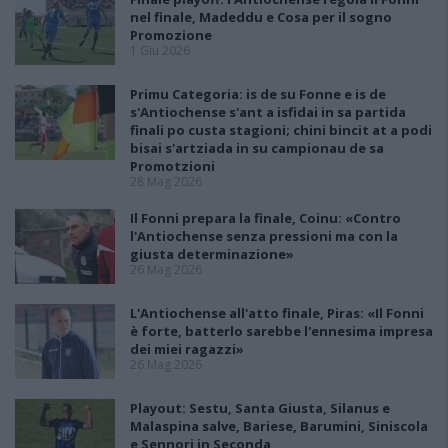
nel finale, Madeddu e Cosa per il sogno
Promozione
1 Giu 2026
Primu Categoria: is de su Fonne e is de
s'Antiochense s'ant a isfidai in sa partida
finali po custa stagioni; chini bincit at a podi
bisai s'artziada in su campionau de sa
Promotzioni
28 Mag 2026
Il Fonni prepara la finale, Coinu: «Contro
l'Antiochense senza pressioni ma con la
giusta determinazione»
26 Mag 2026
L'Antiochense all'atto finale, Piras: «Il Fonni
è forte, batterlo sarebbe l'ennesima impresa
dei miei ragazzi»
26 Mag 2026
Playout: Sestu, Santa Giusta, Silanus e
Malaspina salve, Bariese, Barumini, Siniscola
e Sennori in Seconda