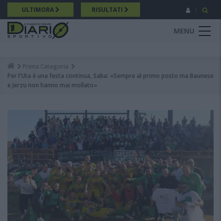
Salta
ULTIMORA
RISULTATI
al
contenuto
MENU
principale
Prima Categoria
Breadcrumb
Per l'Uta è una festa continua, Saba: «Sempre al primo posto ma Baunese
e Jerzu non hanno mai mollato»