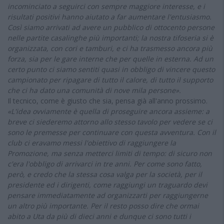
incominciato a seguirci con sempre maggiore interesse, e i
risultati positivi hanno aiutato a far aumentare l'entusiasmo.
Così siamo arrivati ad avere un pubblico di ottocento persone
nelle partite casalinghe più importanti; la nostra tifoseria si è
organizzata, con cori e tamburi, e ci ha trasmesso ancora più
forza, sia per le gare interne che per quelle in esterna. Ad un
certo punto ci siamo sentiti quasi in obbligo di vincere questo
campionato per ripagare di tutto il calore, di tutto il supporto
che ci ha dato una comunità di nove mila persone».
Il tecnico, come è giusto che sia, pensa già all'anno prossimo.
«L'idea ovviamente è quella di proseguire ancora assieme: a
breve ci siederemo attorno allo stesso tavolo per vedere se ci
sono le premesse per continuare con questa avventura. Con il
club ci eravamo messi l'obiettivo di raggiungere la
Promozione, ma senza metterci limiti di tempo: di sicuro non
c'era l'obbligo di arrivarci in tre anni. Per come sono fatto,
però, e credo che la stessa cosa valga per la società, per il
presidente ed i dirigenti, come raggiungi un traguardo devi
pensare immediatamente ad organizzarti per raggiungerne
un altro più importante. Per il resto posso dire che ormai
abito a Uta da più di dieci anni e dunque ci sono tutti i