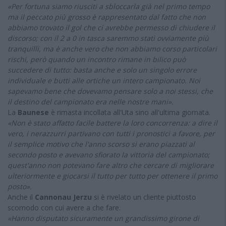
«Per fortuna siamo riusciti a sbloccarla già nel primo tempo
ma il peccato più grosso è rappresentato dal fatto che non
abbiamo trovato il gol che ci avrebbe permesso di chiudere il
discorso; con il 2 a 0 in tasca saremmo stati ovviamente più
tranquilli, ma è anche vero che non abbiamo corso particolari
rischi, però quando un incontro rimane in bilico può
succedere di tutto: basta anche e solo un singolo errore
individuale e butti alle ortiche un intero campionato. Noi
sapevamo bene che dovevamo pensare solo a noi stessi, che
il destino del campionato era nelle nostre mani».
La
Baunese
è rimasta incollata all'Uta sino all'ultima giornata.
«Non è stato affatto facile battere la loro concorrenza: a dire il
vero, i nerazzurri partivano con tutti i pronostici a favore, per
il semplice motivo che l'anno scorso si erano piazzati al
secondo posto e avevano sfiorato la vittoria del campionato;
quest'anno non potevano fare altro che cercare di migliorare
ulteriormente e giocarsi il tutto per tutto per ottenere il primo
posto».
Anche il
Cannonau Jerzu
si è rivelato un cliente piuttosto
scomodo con cui avere a che fare.
«Hanno disputato sicuramente un grandissimo girone di