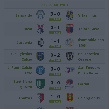
DIARIOSPORTIVO.IT
3 - 0
Barisardo
Villasimius
DETTAGLI
0 - 1
Bosa
Taloro Gavoi
DETTAGLI
Ilvamaddalena
1 - 1
Carbonia
1903
DETTAGLI
G.S. Iglesias
Polisportiva
0 - 2
Calcio
Ossese
DETTAGLI
Li Punti Calcio
San Teodoro
0 - 0
1976
Porto Rotondo
DETTAGLI
Sant'Elena
0 - 0
Ferrini
Quartu
DETTAGLI
1 - 0
Tharros
Calangianus
DETTAGLI