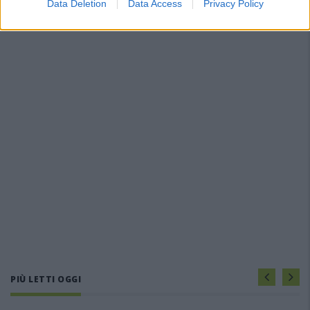
Data Deletion
Data Access
Privacy Policy
PIÙ LETTI OGGI