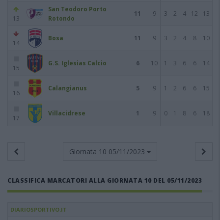
San Teodoro Porto
11
9
3
2
4
12
13
13
Rotondo
Bosa
11
9
3
2
4
8
10
14
G.S. Iglesias Calcio
6
10
1
3
6
6
14
15
Calangianus
5
9
1
2
6
6
15
16
Villacidrese
1
9
0
1
8
6
18
17
Giornata 10
05/11/2023
CLASSIFICA MARCATORI ALLA GIORNATA 10 DEL 05/11/2023
DIARIOSPORTIVO.IT