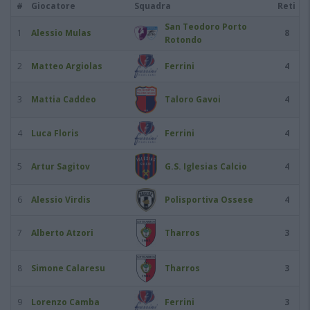
#
Giocatore
Squadra
Reti
San Teodoro Porto
1
Alessio Mulas
8
Rotondo
2
Matteo Argiolas
Ferrini
4
3
Mattia Caddeo
Taloro Gavoi
4
4
Luca Floris
Ferrini
4
5
Artur Sagitov
G.S. Iglesias Calcio
4
6
Alessio Virdis
Polisportiva Ossese
4
7
Alberto Atzori
Tharros
3
8
Simone Calaresu
Tharros
3
9
Lorenzo Camba
Ferrini
3