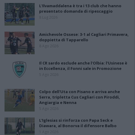
L'Ilvamaddalena è tra i 13 club che hanno
presentato domanda di ripescaggio
8 Lug 2026
Amichevole Ossese: 3-1 al Cagliari Primavera,
doppietta di Tapparello
8 Ago 2026
Il CR sardo esclude anche l'Olbia: l'Usinese è
in Eccellenza, il Fonni sale in Promozione
5 Ago 2026
Colpo dell'Uta con Pisano e arriva anche
Serra, tripletta Cus Cagliari con Piroddi,
Angiargia e Nenna
5 Ago 2026
L'Iglesias si rinforza con Papa Seck e
Diawara, al Bonorva il difensore Balbo
1 Ago 2026