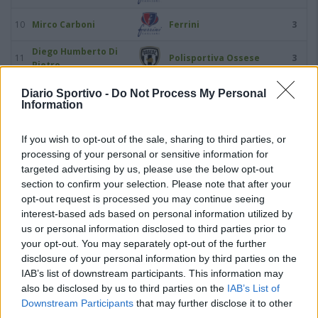
10
Mirco Carboni
Ferrini
3
Diego Humberto Di
11
Polisportiva Ossese
3
Pietro
12
Alessio Figos
Ferrini
3
Diario Sportivo -
Do Not Process My Personal
Information
13
Bojan Gjurchinoski
Ilvamaddalena 1903
3
If you wish to opt-out of the sale, sharing to third parties, or
processing of your personal or sensitive information for
14
Victory Igene
Villasimius
3
targeted advertising by us, please use the below opt-out
section to confirm your selection. Please note that after your
15
Nicolas Maitini
Ilvamaddalena 1903
3
opt-out request is processed you may continue seeing
interest-based ads based on personal information utilized by
16
Daniele Orro
Ghilarza
3
us or personal information disclosed to third parties prior to
your opt-out. You may separately opt-out of the further
disclosure of your personal information by third parties on the
17
Samuele Pinna
Polisportiva Ossese
3
IAB’s list of downstream participants. This information may
also be disclosed by us to third parties on the
IAB’s List of
18
Federico Porru
Ferrini
3
Downstream Participants
that may further disclose it to other