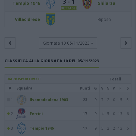
3 - 1
Tempio 1946
Ghilarza
DETTAGLI
Villacidrese
Riposo
Giornata 10
05/11/2023
CLASSIFICA ALLA GIORNATA 10 DEL 05/11/2023
DIARIOSPORTIVO.IT
Totali
#
Squadra
Punti
G
V
N
P
F
S
1
Ilvamaddalena 1903
23
9
7
2
0
15
5
2
Ferrini
17
9
4
5
0
13
6
3
Tempio 1946
17
9
5
2
2
12
6