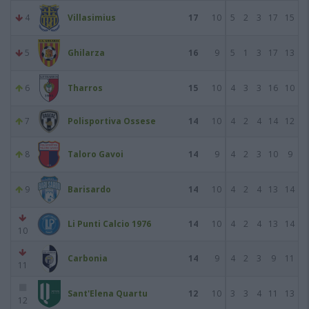
4
Villasimius
17
10
5
2
3
17
15
5
Ghilarza
16
9
5
1
3
17
13
6
Tharros
15
10
4
3
3
16
10
7
Polisportiva Ossese
14
10
4
2
4
14
12
8
Taloro Gavoi
14
9
4
2
3
10
9
9
Barisardo
14
10
4
2
4
13
14
Li Punti Calcio 1976
14
10
4
2
4
13
14
10
Carbonia
14
9
4
2
3
9
11
11
Sant'Elena Quartu
12
10
3
3
4
11
13
12