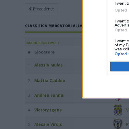
I want t
Precedente
Giornata 12
Ri
Opted 
I want 
Advertis
CLASSIFICA MARCATORI ALLA GIORNATA 12 DEL 17/03
Opted 
I want t
DIARIOSPORTIVO.IT
of my P
was col
#
Giocatore
Squadr
Opted 
S
1
Alessio Mulas
R
2
Mattia Caddeo
T
3
Andrea Sanna
T
4
Victory Igene
V
5
Alessio Virdis
P