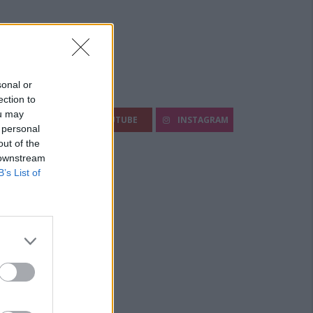
sonal or
egui Diario Sportivo:
ection to
ou may
FACEBOOK
YOUTUBE
INSTAGRAM
 personal
out of the
 downstream
B’s List of