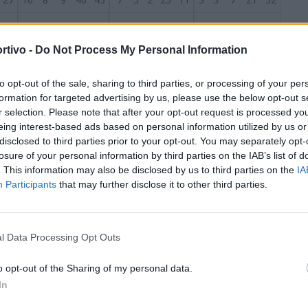
28
10
7
11
38
41
7
3
4
27
22
3
4
7
11
19
rtivo -
Do Not Process My Personal Information
27
10
6
11
28
33
5
4
4
16
16
5
2
7
12
17
to opt-out of the sale, sharing to third parties, or processing of your per
S
formation for targeted advertising by us, please use the below opt-out s
28
9
6
13
39
41
8
4
1
28
15
1
2
12
11
26
r selection. Please note that after your opt-out request is processed y
eing interest-based ads based on personal information utilized by us or
27
9
5
13
19
24
6
3
5
13
10
3
2
8
6
14
disclosed to third parties prior to your opt-out. You may separately opt-
losure of your personal information by third parties on the IAB’s list of
27
7
5
15
25
37
4
3
6
14
14
3
2
9
11
23
. This information may also be disclosed by us to third parties on the
IA
Participants
that may further disclose it to other third parties.
27
6
7
14
22
44
5
5
3
15
16
1
2
11
7
28
l Data Processing Opt Outs
27
4
8
15
20
41
3
4
7
13
23
1
4
8
7
18
o opt-out of the Sharing of my personal data.
28
5
5
18
22
49
2
3
8
8
19
3
2
10
14
30
In