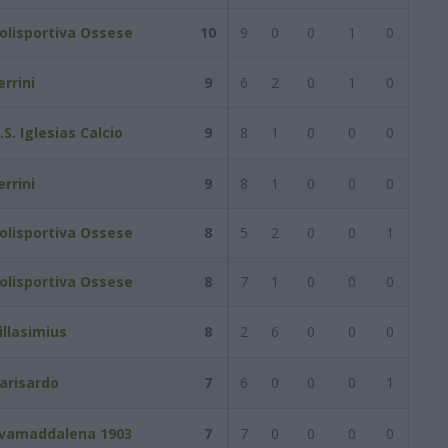
olisportiva Ossese
10
9
0
0
1
0
errini
9
6
2
0
1
0
.S. Iglesias Calcio
9
8
1
0
0
0
errini
9
8
1
0
0
0
olisportiva Ossese
8
5
2
0
0
1
olisportiva Ossese
8
7
1
0
0
0
illasimius
8
2
6
0
0
0
arisardo
7
6
0
0
0
1
lvamaddalena 1903
7
7
0
0
0
0