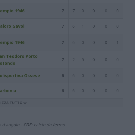
empio 1946
7
7
0
0
0
0
aloro Gavoi
7
6
1
0
0
0
empio 1946
7
6
0
0
0
1
an Teodoro Porto
7
2
5
0
0
0
otondo
olisportiva Ossese
6
6
0
0
0
0
arbonia
6
6
0
0
0
0
LIZZA TUTTO
io d'angolo -
CDF
: calcio da fermo