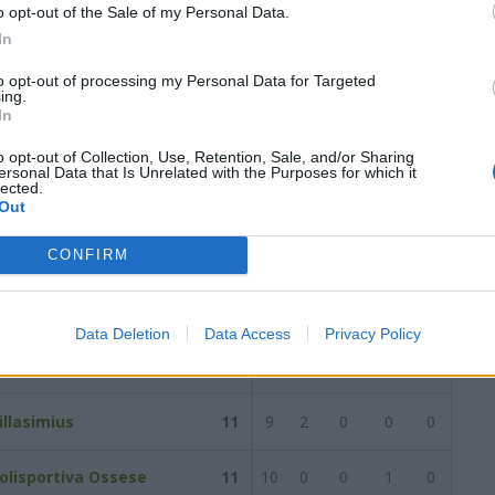
o opt-out of the Sale of my Personal Data.
torno del
17/03/2024
Successiva
In
to opt-out of processing my Personal Data for Targeted
ing.
/2024
In
o opt-out of Collection, Use, Retention, Sale, and/or Sharing
ersonal Data that Is Unrelated with the Purposes for which it
lected.
a
Reti
AZ
RIG
PUN
ANG
CDF
Out
an Teodoro Porto
22
18
0
0
3
1
CONFIRM
otondo
aloro Gavoi
13
10
2
0
1
0
Data Deletion
Data Access
Privacy Policy
harros
12
10
1
0
1
0
illasimius
11
9
2
0
0
0
olisportiva Ossese
11
10
0
0
1
0