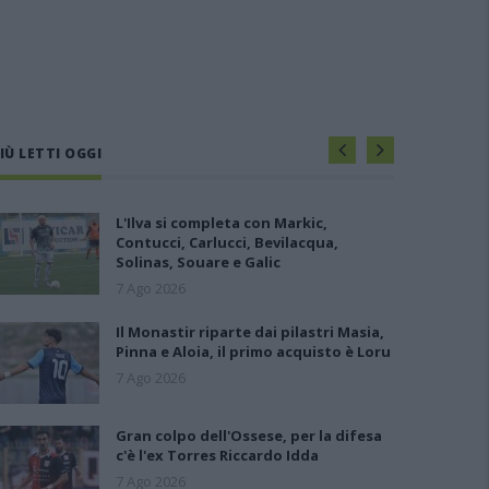
IÙ LETTI OGGI
L'Ilva si completa con Markic,
Contucci, Carlucci, Bevilacqua,
Solinas, Souare e Galic
7 Ago 2026
Il Monastir riparte dai pilastri Masia,
Pinna e Aloia, il primo acquisto è Loru
7 Ago 2026
Gran colpo dell'Ossese, per la difesa
c'è l'ex Torres Riccardo Idda
7 Ago 2026