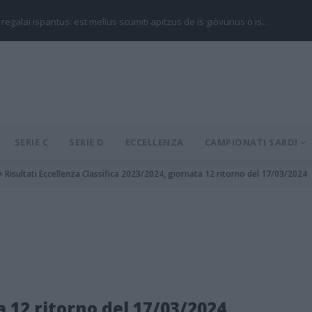
 regalai ispantus: est mellus scumiti apitzus de is giòvunus o is…
SERIE C
SERIE D
ECCELLENZA
CAMPIONATI SARDI
Risultati Eccellenza Classifica 2023/2024, giornata 12 ritorno del 17/03/2024
a 12 ritorno del 17/03/2024