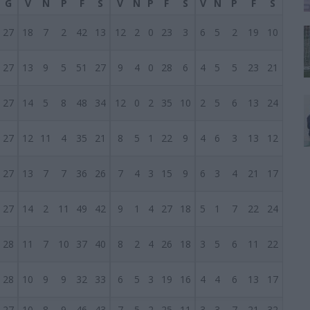
G
V
N
P
F
S
V
N
P
F
S
V
N
P
F
S
27
18
7
2
42
13
12
2
0
23
3
6
5
2
19
10
27
13
9
5
51
27
9
4
0
28
6
4
5
5
23
21
27
14
5
8
48
34
12
0
2
35
10
2
5
6
13
24
27
12
11
4
35
21
8
5
1
22
9
4
6
3
13
12
27
13
7
7
36
26
7
4
3
15
9
6
3
4
21
17
27
14
2
11
49
42
9
1
4
27
18
5
1
7
22
24
28
11
7
10
37
40
8
2
4
26
18
3
5
6
11
22
28
10
9
9
32
33
6
5
3
19
16
4
4
6
13
17
27
10
8
9
46
43
7
5
2
25
11
3
3
7
21
32