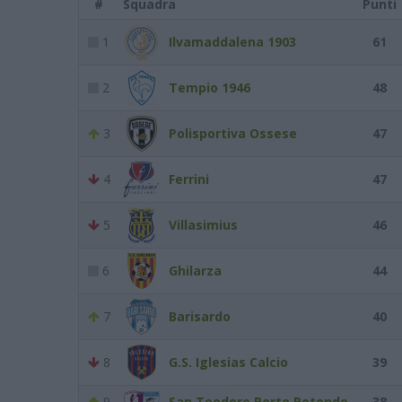
#
Squadra
Punti
1
Ilvamaddalena 1903
61
2
Tempio 1946
48
3
Polisportiva Ossese
47
4
Ferrini
47
5
Villasimius
46
6
Ghilarza
44
7
Barisardo
40
8
G.S. Iglesias Calcio
39
9
San Teodoro Porto Rotondo
38