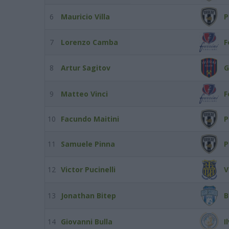
6
Mauricio Villa
P
7
Lorenzo Camba
F
8
Artur Sagitov
G
9
Matteo Vinci
F
10
Facundo Maitini
P
11
Samuele Pinna
P
12
Victor Pucinelli
V
13
Jonathan Bitep
B
14
Giovanni Bulla
I