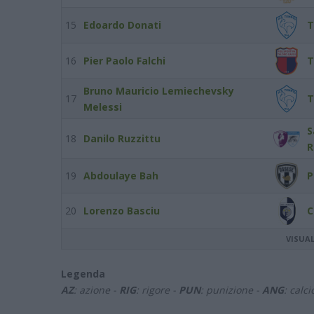
15
Edoardo Donati
T
16
Pier Paolo Falchi
T
Bruno Mauricio Lemiechevsky
17
T
Melessi
S
18
Danilo Ruzzittu
R
19
Abdoulaye Bah
P
20
Lorenzo Basciu
C
VISUA
Legenda
AZ
: azione -
RIG
: rigore -
PUN
: punizione -
ANG
: calc