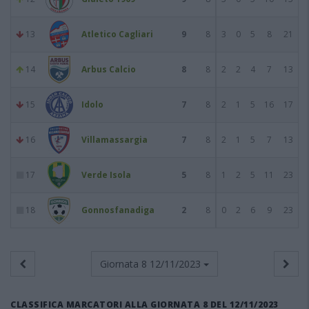
13
Atletico Cagliari
9
8
3
0
5
8
21
14
Arbus Calcio
8
8
2
2
4
7
13
15
Idolo
7
8
2
1
5
16
17
16
Villamassargia
7
8
2
1
5
7
13
17
Verde Isola
5
8
1
2
5
11
23
18
Gonnosfanadiga
2
8
0
2
6
9
23
Giornata 8
12/11/2023
CLASSIFICA MARCATORI ALLA GIORNATA 8 DEL 12/11/2023