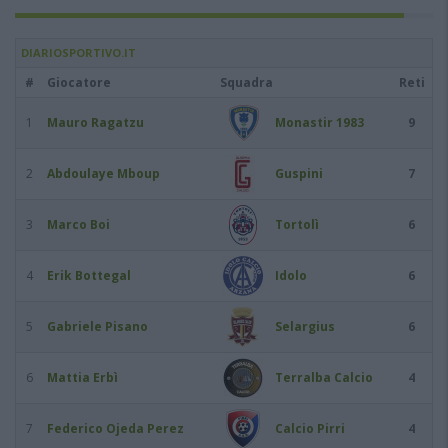
DIARIOSPORTIVO.IT
#
Giocatore
Squadra
Reti
1
Mauro Ragatzu
Monastir 1983
9
2
Abdoulaye Mboup
Guspini
7
3
Marco Boi
Tortolì
6
4
Erik Bottegal
Idolo
6
5
Gabriele Pisano
Selargius
6
6
Mattia Erbì
Terralba Calcio
4
7
Federico Ojeda Perez
Calcio Pirri
4