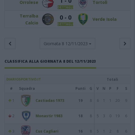
1 - 0
Orrolese
Tortolì
DETTAGLI
Terralba
0 - 0
Verde Isola
Calcio
DETTAGLI
Giornata 8
12/11/2023
CLASSIFICA ALLA GIORNATA 8 DEL 12/11/2023
DIARIOSPORTIVO.IT
Totali
#
Squadra
Punti
G
V
N
P
F
S
1
Castiadas 1973
19
8
6
1
1
20
9
2
Monastir 1983
18
8
5
3
0
19
6
3
Cus Cagliari
16
8
5
1
2
8
6