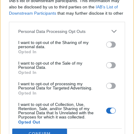
IAB’s list of downstream participants. This information may
also be disclosed by us to third parties on the
IAB’s List of
17
Omar Loi
Calcio Pirri
3
Downstream Participants
that may further disclose it to other
third parties.
18
Alessandro Moauro
Orrolese
3
Personal Data Processing Opt Outs
I want to opt-out of the Sharing of my
19
Luca Orgiana
Villamassargia
3
personal data.
Opted In
20
Daniele Pilosu
Calcio Pirri
3
I want to opt-out of the Sale of my
Personal Data.
VISUALIZZA TUTTO
Opted In
I want to opt-out of processing my
Personal Data for Targeted Advertising.
Opted In
I want to opt-out of Collection, Use,
Retention, Sale, and/or Sharing of my
Personal Data that Is Unrelated with the
Purposes for which it was collected.
Opted Out
CONFIRM