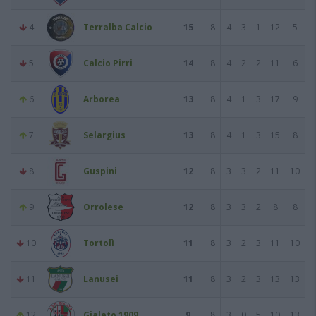
4
Terralba Calcio
15
8
4
3
1
12
5
5
Calcio Pirri
14
8
4
2
2
11
6
6
Arborea
13
8
4
1
3
17
9
7
Selargius
13
8
4
1
3
15
8
8
Guspini
12
8
3
3
2
11
10
9
Orrolese
12
8
3
3
2
8
8
10
Tortolì
11
8
3
2
3
11
10
11
Lanusei
11
8
3
2
3
13
13
12
Gialeto 1909
9
8
3
0
5
10
13