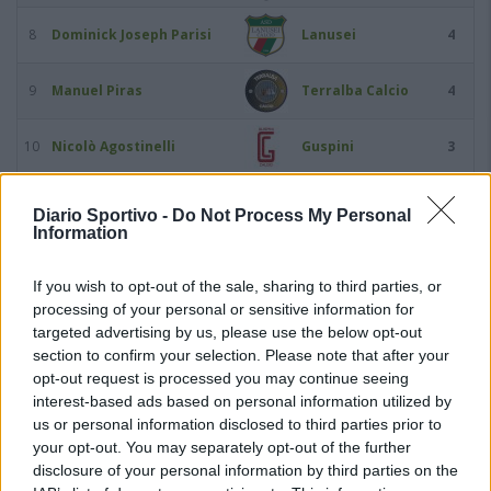
8
Dominick Joseph Parisi
Lanusei
4
9
Manuel Piras
Terralba Calcio
4
10
Nicolò Agostinelli
Guspini
3
11
Marco Atzeni
Arborea
3
Diario Sportivo -
Do Not Process My Personal
Information
12
Paolo Atzeni
Arborea
3
If you wish to opt-out of the sale, sharing to third parties, or
processing of your personal or sensitive information for
13
Bruno Floris
Arbus Calcio
3
targeted advertising by us, please use the below opt-out
section to confirm your selection. Please note that after your
14
Marco Foddi
Verde Isola
3
opt-out request is processed you may continue seeing
interest-based ads based on personal information utilized by
us or personal information disclosed to third parties prior to
15
Lamin Jammeh
Idolo
3
your opt-out. You may separately opt-out of the further
disclosure of your personal information by third parties on the
16
Antonello Licciardò
Calcio Pirri
3