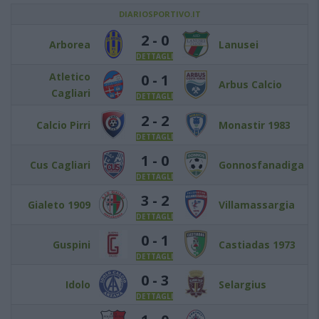
DIARIOSPORTIVO.IT
2 - 0
Arborea
Lanusei
DETTAGLI
Atletico
0 - 1
Arbus Calcio
Cagliari
DETTAGLI
2 - 2
Calcio Pirri
Monastir 1983
DETTAGLI
1 - 0
Cus Cagliari
Gonnosfanadiga
DETTAGLI
3 - 2
Gialeto 1909
Villamassargia
DETTAGLI
0 - 1
Guspini
Castiadas 1973
DETTAGLI
0 - 3
Idolo
Selargius
DETTAGLI