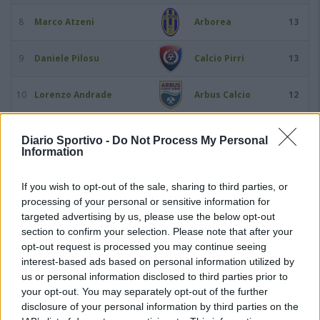
8
Marco Atzeni
Arborea
13
9
Daniele Pilosu
Calcio Pirri
13
10
Lorenzo Andrade
Arbus Calcio
12
11
Simone Mura
Orrolese
12
Diario Sportivo -
Do Not Process My Personal
Information
12
Manuel Piras
Terralba Calcio
12
If you wish to opt-out of the sale, sharing to third parties, or
processing of your personal or sensitive information for
13
Lucas Mariano Serio
Orrolese
12
targeted advertising by us, please use the below opt-out
section to confirm your selection. Please note that after your
14
Matteo Cardia
Cus Cagliari
11
opt-out request is processed you may continue seeing
interest-based ads based on personal information utilized by
15
us or personal information disclosed to third parties prior to
Lamin Jammeh
Idolo
11
your opt-out. You may separately opt-out of the further
disclosure of your personal information by third parties on the
16
Omar Loi
Calcio Pirri
10