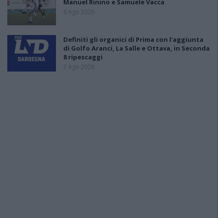
Manuel Rinino e Samuele Vacca
6 Ago 2026
Definiti gli organici di Prima con l'aggiunta
di Golfo Aranci, La Salle e Ottava, in Seconda
8 ripescaggi
7 Ago 2026