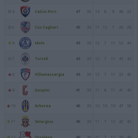
4
Calcio Pirri
47
30
13
8
9
48
32
5
Cus Cagliari
45
30
11
12
7
28
28
6
Idolo
43
30
12
7
11
52
44
7
Tortolì
43
30
12
7
11
43
42
8
Villamassargia
43
30
12
7
11
33
45
9
Guspini
41
30
11
8
11
41
40
10
Arborea
40
30
10
10
10
47
38
11
Selargius
40
30
11
7
12
42
42
12
Orrolese
40
30
11
7
12
39
49