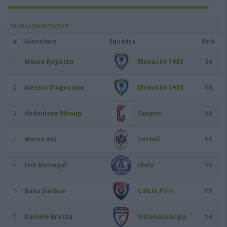
DIARIOSPORTIVO.IT
#
Giocatore
Squadra
Reti
1
Mauro Ragatzu
Monastir 1983
34
2
Alessio D'Agostino
Monastir 1983
16
3
Abdoulaye Mboup
Guspini
16
4
Marco Boi
Tortolì
15
5
Erik Bottegal
Idolo
15
6
Buba Darboe
Calcio Pirri
15
7
Daniele Bratzu
Villamassargia
14