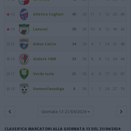
13
Atletico Cagliari
40
30
11
7
12
33
46
14
Lanusei
38
30
10
8
12
40
42
15
Arbus Calcio
34
30
9
7
14
37
48
16
Gialeto 1909
33
30
8
9
13
34
44
17
Verde Isola
21
30
4
9
17
32
67
18
Gonnosfanadiga
8
30
1
5
24
27
76
Giornata 13
21/04/2024
CLASSIFICA MARCATORI ALLA GIORNATA 13 DEL 21/04/2024