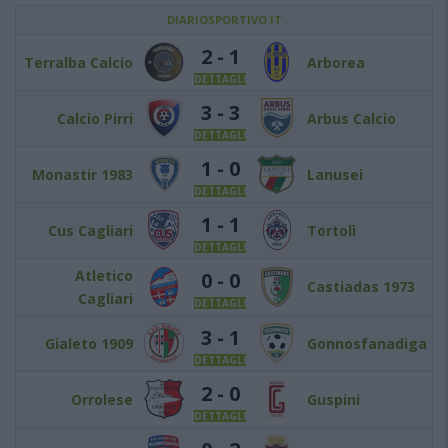
DIARIOSPORTIVO.IT
2 - 1
Terralba Calcio
Arborea
DETTAGLI
3 - 3
Calcio Pirri
Arbus Calcio
DETTAGLI
1 - 0
Monastir 1983
Lanusei
DETTAGLI
1 - 1
Cus Cagliari
Tortolì
DETTAGLI
Atletico
0 - 0
Castiadas 1973
Cagliari
DETTAGLI
3 - 1
Gialeto 1909
Gonnosfanadiga
DETTAGLI
2 - 0
Orrolese
Guspini
DETTAGLI