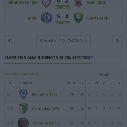
0 - 2
Villamassargia
Selargius
DETTAGLI
5 - 4
Idolo
Verde Isola
DETTAGLI
Giornata 13
21/04/2024
CLASSIFICA ALLA GIORNATA 13 DEL 21/04/2024
DIARIOSPORTIVO.IT
Totali
#
Squadra
Punti
G
V
N
P
F
S
1
Monastir 1983
76
30
23
7
0
83
18
2
Castiadas 1973
55
30
16
7
7
60
35
3
Terralba Calcio
51
30
13
12
5
41
24