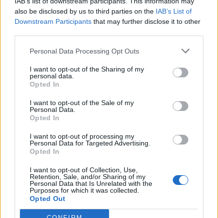
IAB’s list of downstream participants. This information may
also be disclosed by us to third parties on the
IAB’s List of
17
Ignacio Marroquin
Verde Isola
10
Downstream Participants
that may further disclose it to other
third parties.
18
Federico Ojeda Perez
Calcio Pirri
10
Personal Data Processing Opt Outs
I want to opt-out of the Sharing of my
19
Francesco Tumatis
Cus Cagliari
9
personal data.
Opted In
20
Fabio Argiolas
Selargius
8
I want to opt-out of the Sale of my
Personal Data.
VISUALIZZA TUTTO
Opted In
I want to opt-out of processing my
Personal Data for Targeted Advertising.
Opted In
I want to opt-out of Collection, Use,
Retention, Sale, and/or Sharing of my
Personal Data that Is Unrelated with the
Purposes for which it was collected.
Opted Out
CONFIRM