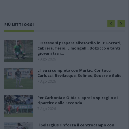
PIÙ LETTI OGGI
L'Ossese si prepara all'esordio in D: Forzati,
Cabrera, Tesio, Limongelli, Bolzicco e tanti
giovani tra i…
7 Ago 2026
L'Ilva si completa con Markic, Contucci,
Carlucci, Bevilacqua, Solinas, Souare e Galic
7 Ago 2026
Per Carbonia e Olbia si apre lo spiraglio di
ripartire dalla Seconda
7 Ago 2026
Il Selargius rinforza il centrocampo con