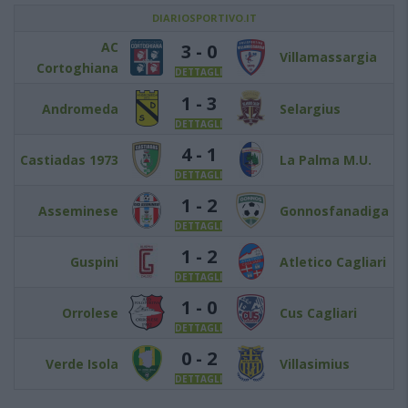
DIARIOSPORTIVO.IT
AC
3 - 0
Villamassargia
Cortoghiana
DETTAGLI
1 - 3
Andromeda
Selargius
DETTAGLI
4 - 1
Castiadas 1973
La Palma M.U.
DETTAGLI
1 - 2
Asseminese
Gonnosfanadiga
DETTAGLI
1 - 2
Guspini
Atletico Cagliari
DETTAGLI
1 - 0
Orrolese
Cus Cagliari
DETTAGLI
0 - 2
Verde Isola
Villasimius
DETTAGLI