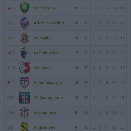
6
Verde Isola
20
13
6
2
5
14
14
7
Atletico Cagliari
20
13
5
5
3
16
19
8
Selargius
18
13
5
3
5
21
19
9
La Palma M.U.
17
13
5
2
6
19
32
10
Orrolese
16
13
4
4
5
14
16
11
Villamassargia
15
13
4
3
6
15
26
12
AC Cortoghiana
13
13
4
1
8
14
21
13
Asseminese
9
13
2
3
8
10
22
14
Andromeda
6
13
2
0
11
13
35