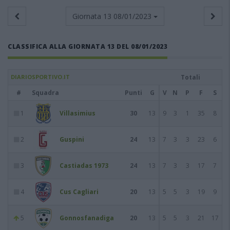
Giornata 13
08/01/2023
CLASSIFICA ALLA GIORNATA 13 DEL 08/01/2023
DIARIOSPORTIVO.IT
Totali
#
Squadra
Punti
G
V
N
P
F
S
1
Villasimius
30
13
9
3
1
35
8
2
Guspini
24
13
7
3
3
23
6
3
Castiadas 1973
24
13
7
3
3
17
7
4
Cus Cagliari
20
13
5
5
3
19
9
5
Gonnosfanadiga
20
13
5
5
3
21
17