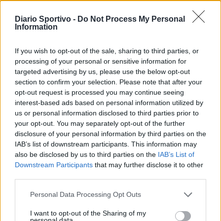
14
Davide Vitellaro
Cus Cagliari
4
Diario Sportivo -
Do Not Process My Personal
Information
15
Pierluigi Achenza
Verde Isola
3
If you wish to opt-out of the sale, sharing to third parties, or
16
Elia Alberti
La Palma M.U.
3
processing of your personal or sensitive information for
targeted advertising by us, please use the below opt-out
section to confirm your selection. Please note that after your
17
Alessio Baire
La Palma M.U.
3
opt-out request is processed you may continue seeing
interest-based ads based on personal information utilized by
18
Alessandro Fenu
AC Cortoghiana
3
us or personal information disclosed to third parties prior to
your opt-out. You may separately opt-out of the further
disclosure of your personal information by third parties on the
19
Claudio Fiori
Cus Cagliari
3
IAB’s list of downstream participants. This information may
also be disclosed by us to third parties on the
IAB’s List of
20
Fabrizio Frau
Guspini
3
Downstream Participants
that may further disclose it to other
third parties.
VISUALIZZA TUTTO
Personal Data Processing Opt Outs
I want to opt-out of the Sharing of my
personal data.