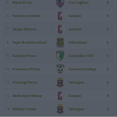
5
Mario Piras
Cus Cagliari
8
6
Federico Anedda
Guspini
6
7
Sergio Alvarez
Guspini
5
8
Pape Ibrahima Diouf
Villasimius
5
9
Daniele Pilosu
Castiadas 1973
5
10
Francesco Pinna
Gonnosfanadiga
5
11
Pierluigi Porcu
Selargius
5
12
Abdoulaye Mboup
Guspini
4
13
William Tronu
Selargius
4