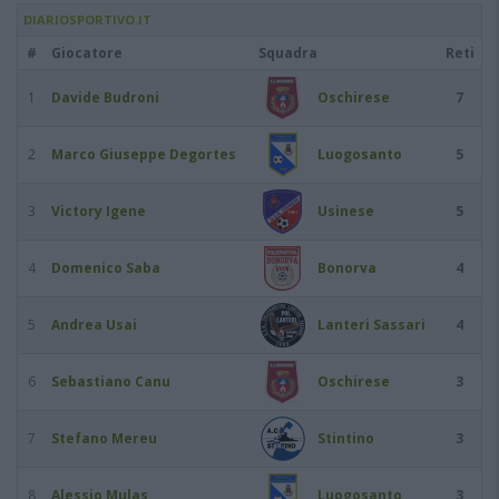
DIARIOSPORTIVO.IT
#
Giocatore
Squadra
Reti
1
Davide Budroni
Oschirese
7
2
Marco Giuseppe Degortes
Luogosanto
5
3
Victory Igene
Usinese
5
4
Domenico Saba
Bonorva
4
5
Andrea Usai
Lanteri Sassari
4
6
Sebastiano Canu
Oschirese
3
7
Stefano Mereu
Stintino
3
8
Alessio Mulas
Luogosanto
3