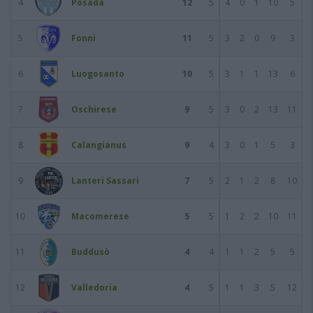
4
Posada
12
5
4
0
1
10
5
5
Fonni
11
5
3
2
0
9
3
6
Luogosanto
10
5
3
1
1
13
6
7
Oschirese
9
5
3
0
2
13
11
8
Calangianus
9
4
3
0
1
5
3
9
Lanteri Sassari
7
5
2
1
2
8
10
10
Macomerese
5
5
1
2
2
10
11
11
Buddusò
4
4
1
1
2
5
5
12
Valledoria
4
5
1
1
3
5
12