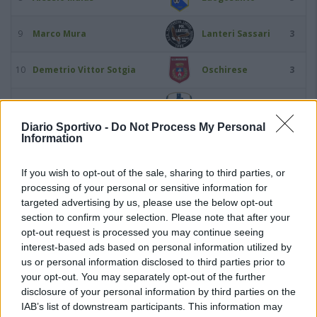
9
Marco Mura
Lanteri Sassari
3
10
Demetrio Vittor Sotgia
Oschirese
3
11
Lorenco Zela
Posada
3
Diario Sportivo -
Do Not Process My Personal
Information
12
Francesco Aloia
Buddusò
2
If you wish to opt-out of the sale, sharing to third parties, or
13
Alessandro Asara
Oschirese
2
processing of your personal or sensitive information for
targeted advertising by us, please use the below opt-out
14
Gavino Cabras
Valledoria
2
section to confirm your selection. Please note that after your
opt-out request is processed you may continue seeing
interest-based ads based on personal information utilized by
15
Giorgio Calvisi
Bittese
2
us or personal information disclosed to third parties prior to
your opt-out. You may separately opt-out of the further
16
Giuseppe Cocco
Bonorva
2
disclosure of your personal information by third parties on the
IAB’s list of downstream participants. This information may