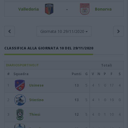
-
Valledoria
Bonorva
Giornata 10
29/11/2020
CLASSIFICA ALLA GIORNATA 10 DEL 29/11/2020
DIARIOSPORTIVO.IT
Totali
#
Squadra
Punti
G
V
N
P
F
S
1
Usinese
13
5
4
1
0
17
4
2
Stintino
13
5
4
1
0
10
0
3
Thiesi
12
5
4
0
1
10
4