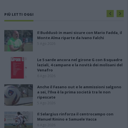
PIÙ LETTI OGGI
Il Buddusò in mani sicure con Mario Fadda, il
Monte Alma riparte da Ivano Falchi
5 Ago 2026
Le 5 sarde ancora nel girone G con 8 squadre
laziali, 4 campane e la novità dei molisani del
Venafro
6 Ago 2026
Anche il Fasano out e le ammissioni salgono
a sei, l'Ilva è la prima società tra le non
ripescate
5 Ago 2026
Il Selargius rinforza il centrocampo con
Manuel Rinino e Samuele Vacca
6 Ago 2026