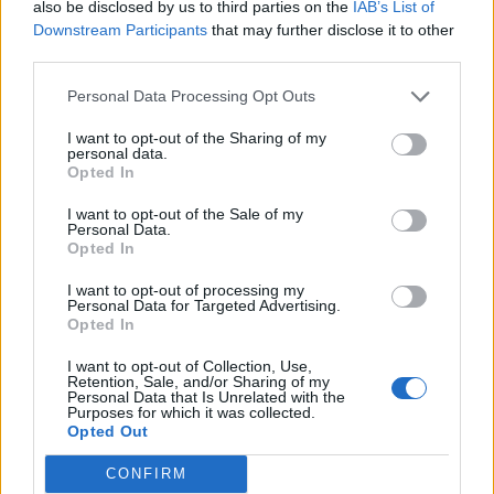
also be disclosed by us to third parties on the
IAB’s List of
17
Luca Di Angelo
Macomerese
2
Downstream Participants
that may further disclose it to other
third parties.
18
Giacomo Fantasia
Thiesi
2
Personal Data Processing Opt Outs
19
Andrea Farina
Lanteri Sassari
2
I want to opt-out of the Sharing of my
personal data.
Opted In
20
Stefano Gargiulo Ciocca
Stintino
2
I want to opt-out of the Sale of my
VISUALIZZA TUTTO
Personal Data.
Opted In
I want to opt-out of processing my
Personal Data for Targeted Advertising.
Opted In
I want to opt-out of Collection, Use,
Retention, Sale, and/or Sharing of my
Personal Data that Is Unrelated with the
Purposes for which it was collected.
Opted Out
CONFIRM