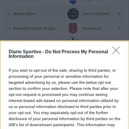
9
Marco Mura
Lanteri Sassari
3
10
Demetrio Vittor Sotgia
Oschirese
3
11
Lorenco Zela
Posada
3
Diario Sportivo -
Do Not Process My Personal
Information
12
Francesco Aloia
Buddusò
2
If you wish to opt-out of the sale, sharing to third parties, or
13
Alessandro Asara
Oschirese
2
processing of your personal or sensitive information for
targeted advertising by us, please use the below opt-out
14
Gavino Cabras
Valledoria
2
section to confirm your selection. Please note that after your
opt-out request is processed you may continue seeing
interest-based ads based on personal information utilized by
15
Giorgio Calvisi
Bittese
2
us or personal information disclosed to third parties prior to
your opt-out. You may separately opt-out of the further
16
Giuseppe Cocco
Bonorva
2
disclosure of your personal information by third parties on the
IAB’s list of downstream participants. This information may