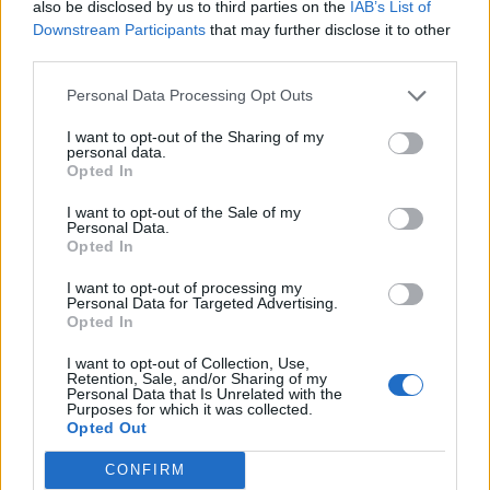
also be disclosed by us to third parties on the
IAB’s List of
17
Luca Di Angelo
Macomerese
2
Downstream Participants
that may further disclose it to other
third parties.
18
Giacomo Fantasia
Thiesi
2
Personal Data Processing Opt Outs
19
Andrea Farina
Lanteri Sassari
2
I want to opt-out of the Sharing of my
personal data.
Opted In
20
Stefano Gargiulo Ciocca
Stintino
2
I want to opt-out of the Sale of my
VISUALIZZA TUTTO
Personal Data.
Opted In
I want to opt-out of processing my
Personal Data for Targeted Advertising.
Opted In
I want to opt-out of Collection, Use,
Retention, Sale, and/or Sharing of my
Personal Data that Is Unrelated with the
Purposes for which it was collected.
Opted Out
CONFIRM