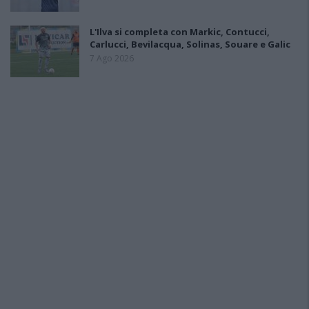
L'Ilva si completa con Markic, Contucci,
Carlucci, Bevilacqua, Solinas, Souare e Galic
7 Ago 2026