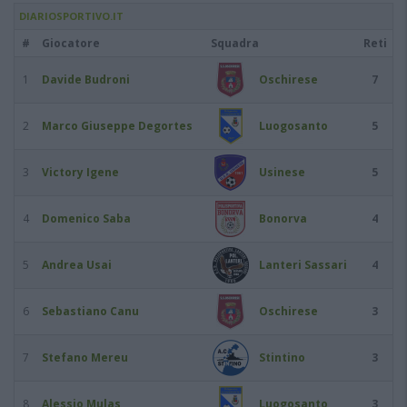
DIARIOSPORTIVO.IT
#
Giocatore
Squadra
Reti
1
Davide Budroni
Oschirese
7
2
Marco Giuseppe Degortes
Luogosanto
5
3
Victory Igene
Usinese
5
4
Domenico Saba
Bonorva
4
5
Andrea Usai
Lanteri Sassari
4
6
Sebastiano Canu
Oschirese
3
7
Stefano Mereu
Stintino
3
8
Alessio Mulas
Luogosanto
3