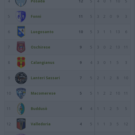
4
Posada
12
5
4
0
1
10
5
5
Fonni
11
5
3
2
0
9
3
6
Luogosanto
10
5
3
1
1
13
6
7
Oschirese
9
5
3
0
2
13
11
8
Calangianus
9
4
3
0
1
5
3
9
Lanteri Sassari
7
5
2
1
2
8
10
10
Macomerese
5
5
1
2
2
10
11
11
Buddusò
4
4
1
1
2
5
5
12
Valledoria
4
5
1
1
3
5
12