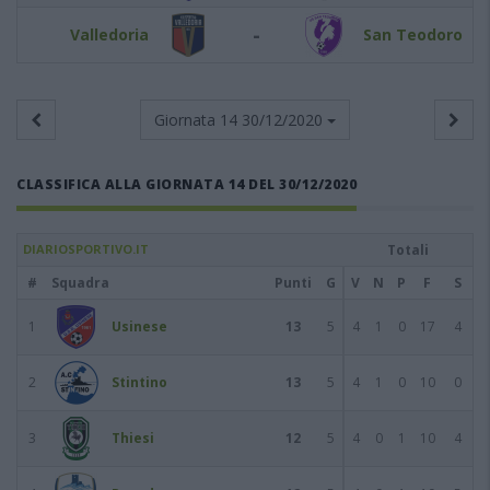
-
Valledoria
San Teodoro
Giornata 14
30/12/2020
CLASSIFICA ALLA GIORNATA 14 DEL 30/12/2020
DIARIOSPORTIVO.IT
Totali
#
Squadra
Punti
G
V
N
P
F
S
1
Usinese
13
5
4
1
0
17
4
2
Stintino
13
5
4
1
0
10
0
3
Thiesi
12
5
4
0
1
10
4