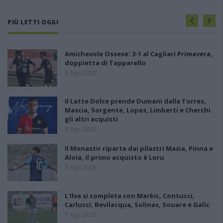
PIÙ LETTI OGGI
Amichevole Ossese: 3-1 al Cagliari Primavera,
doppietta di Tapparello
8 Ago 2026
Il Latte Dolce prende Dumani dalla Torres,
Mascia, Sorgente, Lopes, Limberti e Cherchi
gli altri acquisti
8 Ago 2026
Il Monastir riparte dai pilastri Masia, Pinna e
Aloia, il primo acquisto è Loru
7 Ago 2026
L'Ilva si completa con Markic, Contucci,
Carlucci, Bevilacqua, Solinas, Souare e Galic
7 Ago 2026