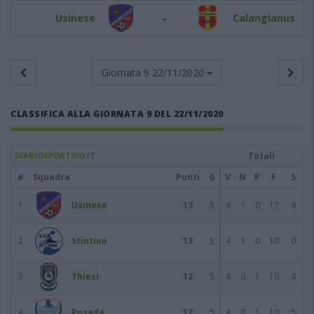
-
Usinese
Calangianus
Giornata 9
22/11/2020
CLASSIFICA ALLA GIORNATA 9 DEL 22/11/2020
DIARIOSPORTIVO.IT
Totali
#
Squadra
Punti
G
V
N
P
F
S
1
Usinese
13
5
4
1
0
17
4
2
Stintino
13
5
4
1
0
10
0
3
Thiesi
12
5
4
0
1
10
4
4
Posada
12
5
4
0
1
10
5