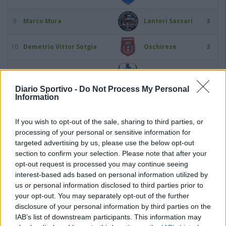
9
Marco Mura
Lanteri Sassari
3
10
Demetrio Vittor Sotgia
Oschirese
3
11
Lorenco Zela
Posada
3
Diario Sportivo -
Do Not Process My Personal
Information
12
Francesco Aloia
Buddusò
2
If you wish to opt-out of the sale, sharing to third parties, or
13
Alessandro Asara
Oschirese
2
processing of your personal or sensitive information for
targeted advertising by us, please use the below opt-out
14
Gavino Cabras
Valledoria
2
section to confirm your selection. Please note that after your
opt-out request is processed you may continue seeing
interest-based ads based on personal information utilized by
15
Giorgio Calvisi
Bittese
2
us or personal information disclosed to third parties prior to
your opt-out. You may separately opt-out of the further
16
Giuseppe Cocco
Bonorva
2
disclosure of your personal information by third parties on the
IAB’s list of downstream participants. This information may