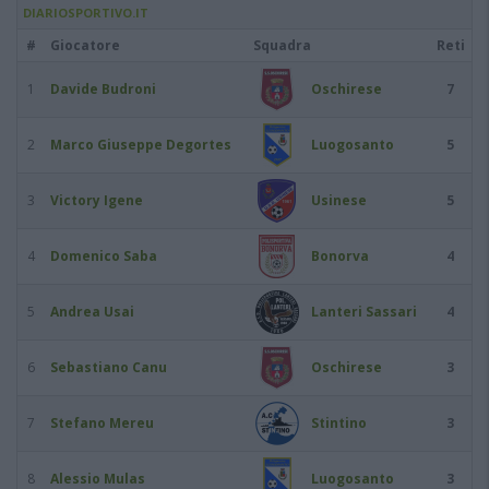
DIARIOSPORTIVO.IT
#
Giocatore
Squadra
Reti
1
Davide Budroni
Oschirese
7
2
Marco Giuseppe Degortes
Luogosanto
5
3
Victory Igene
Usinese
5
4
Domenico Saba
Bonorva
4
5
Andrea Usai
Lanteri Sassari
4
6
Sebastiano Canu
Oschirese
3
7
Stefano Mereu
Stintino
3
8
Alessio Mulas
Luogosanto
3