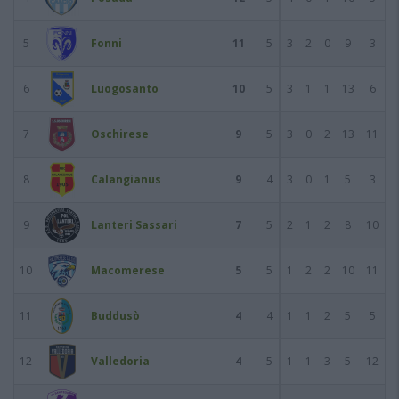
5
Fonni
11
5
3
2
0
9
3
6
Luogosanto
10
5
3
1
1
13
6
7
Oschirese
9
5
3
0
2
13
11
8
Calangianus
9
4
3
0
1
5
3
9
Lanteri Sassari
7
5
2
1
2
8
10
10
Macomerese
5
5
1
2
2
10
11
11
Buddusò
4
4
1
1
2
5
5
12
Valledoria
4
5
1
1
3
5
12