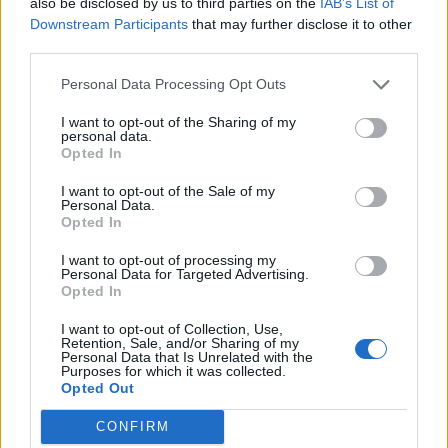
17
Luca Di Angelo
Macomerese
2
also be disclosed by us to third parties on the
IAB’s List of
Downstream Participants
that may further disclose it to other
third parties.
18
Giacomo Fantasia
Thiesi
2
Personal Data Processing Opt Outs
19
Andrea Farina
Lanteri Sassari
2
I want to opt-out of the Sharing of my
personal data.
Opted In
20
Stefano Gargiulo Ciocca
Stintino
2
I want to opt-out of the Sale of my
VISUALIZZA TUTTO
Personal Data.
Opted In
I want to opt-out of processing my
Personal Data for Targeted Advertising.
Opted In
I want to opt-out of Collection, Use,
Retention, Sale, and/or Sharing of my
Personal Data that Is Unrelated with the
Purposes for which it was collected.
Opted Out
CONFIRM