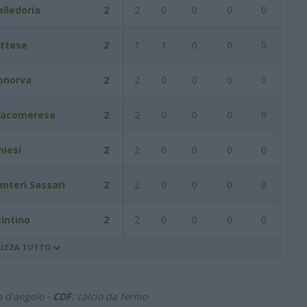
alledoria
2
2
0
0
0
0
ittese
2
1
1
0
0
0
onorva
2
2
0
0
0
0
acomerese
2
2
0
0
0
0
hiesi
2
2
0
0
0
0
anteri Sassari
2
2
0
0
0
0
tintino
2
2
0
0
0
0
LIZZA TUTTO
io d'angolo -
CDF
: calcio da fermo