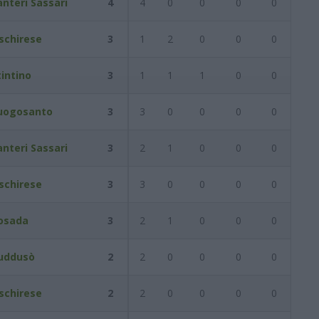
anteri Sassari
4
4
0
0
0
0
schirese
3
1
2
0
0
0
tintino
3
1
1
1
0
0
uogosanto
3
3
0
0
0
0
anteri Sassari
3
2
1
0
0
0
schirese
3
3
0
0
0
0
osada
3
2
1
0
0
0
uddusò
2
2
0
0
0
0
schirese
2
2
0
0
0
0