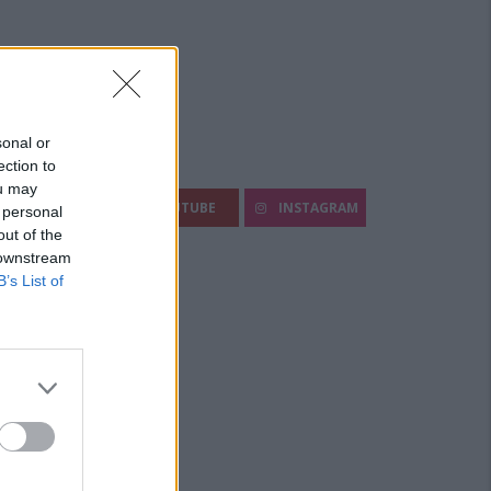
sonal or
ection to
egui Diario Sportivo:
ou may
FACEBOOK
YOUTUBE
INSTAGRAM
 personal
out of the
 downstream
B’s List of