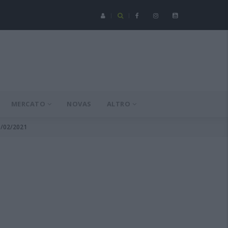
Serie C - Coppa Italia: Spezia-Torres posticipata a domenica 16 a
MERCATO
NOVAS
ALTRO
21/02/2021