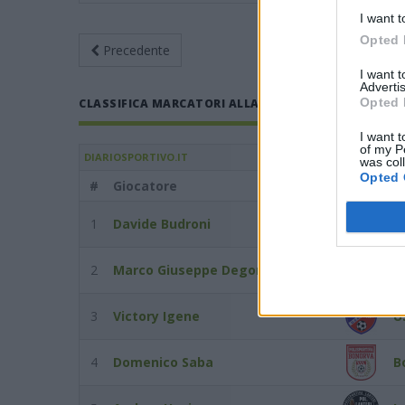
I want t
Opted 
Precedente
Giornata 4
Rit
I want 
Advertis
Opted 
CLASSIFICA MARCATORI ALLA GIORNATA 4 DEL 21/02/
I want t
of my P
DIARIOSPORTIVO.IT
was col
Opted 
#
Giocatore
Squadra
1
Davide Budroni
O
2
Marco Giuseppe Degortes
L
3
Victory Igene
U
4
Domenico Saba
B