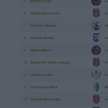
5
Andrea Usai
L
6
Sebastiano Canu
O
7
Stefano Mereu
S
8
Alessio Mulas
L
9
Marco Mura
L
10
Demetrio Vittor Sotgia
O
11
Lorenco Zela
P
12
Francesco Aloia
B
13
Alessandro Asara
O