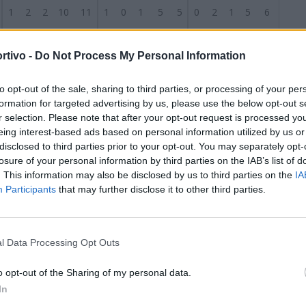
1
2
2
10
11
1
0
1
5
5
0
2
1
5
6
1
1
2
5
5
1
0
1
4
3
0
1
1
1
2
rtivo -
Do Not Process My Personal Information
1
1
3
5
12
0
1
1
0
3
1
0
2
5
9
to opt-out of the sale, sharing to third parties, or processing of your per
formation for targeted advertising by us, please use the below opt-out s
S
0
3
2
3
5
0
2
1
1
2
0
1
1
2
3
r selection. Please note that after your opt-out request is processed y
eing interest-based ads based on personal information utilized by us or
disclosed to third parties prior to your opt-out. You may separately opt-
1
0
4
6
14
1
0
1
3
4
0
0
3
3
10
losure of your personal information by third parties on the IAB’s list of
. This information may also be disclosed by us to third parties on the
IA
1
0
4
3
14
0
0
2
0
6
1
0
2
3
8
Participants
that may further disclose it to other third parties.
0
2
2
2
7
0
1
1
1
3
0
1
1
1
4
l Data Processing Opt Outs
0
1
4
2
8
0
0
3
1
6
0
1
1
1
2
o opt-out of the Sharing of my personal data.
In
0
0
4
3
12
0
0
2
3
6
0
0
2
0
6