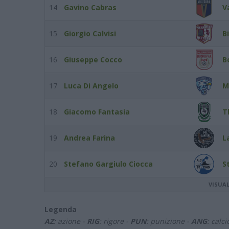
14
Gavino Cabras
V
15
Giorgio Calvisi
B
16
Giuseppe Cocco
B
17
Luca Di Angelo
M
18
Giacomo Fantasia
T
19
Andrea Farina
L
20
Stefano Gargiulo Ciocca
S
VISUA
Legenda
AZ
: azione -
RIG
: rigore -
PUN
: punizione -
ANG
: calc