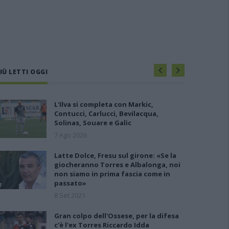
IÙ LETTI OGGI
L'Ilva si completa con Markic,
Contucci, Carlucci, Bevilacqua,
Solinas, Souare e Galic
7 Ago 2026
Latte Dolce, Fresu sul girone: «Se la
giocheranno Torres e Albalonga, noi
non siamo in prima fascia come in
passato»
8 Set 2021
Gran colpo dell'Ossese, per la difesa
c'è l'ex Torres Riccardo Idda