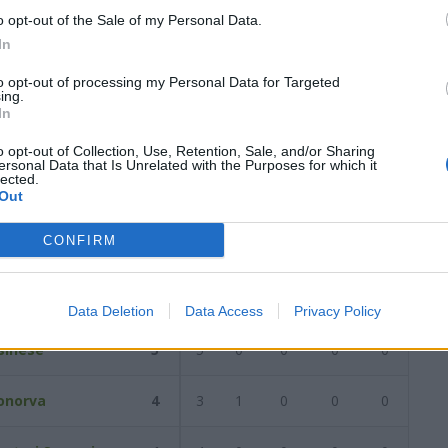
o opt-out of the Sale of my Personal Data.
In
orno del
21/02/2021
Successiva
to opt-out of processing my Personal Data for Targeted
ing.
In
2021
o opt-out of Collection, Use, Retention, Sale, and/or Sharing
ersonal Data that Is Unrelated with the Purposes for which it
lected.
Out
Reti
AZ
RIG
PUN
ANG
CDF
CONFIRM
schirese
7
5
1
1
0
0
uogosanto
5
4
1
0
0
0
Data Deletion
Data Access
Privacy Policy
sinese
5
5
0
0
0
0
onorva
4
3
1
0
0
0