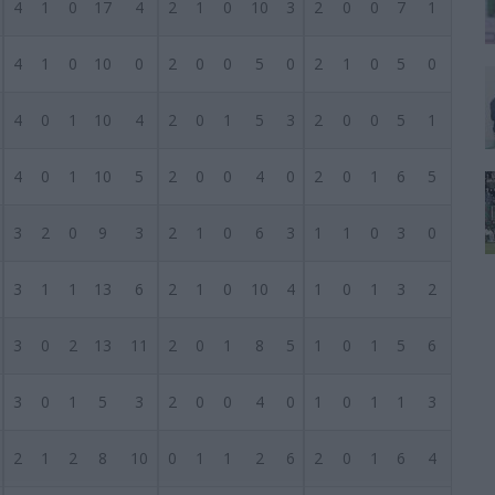
4
1
0
17
4
2
1
0
10
3
2
0
0
7
1
4
1
0
10
0
2
0
0
5
0
2
1
0
5
0
4
0
1
10
4
2
0
1
5
3
2
0
0
5
1
4
0
1
10
5
2
0
0
4
0
2
0
1
6
5
3
2
0
9
3
2
1
0
6
3
1
1
0
3
0
3
1
1
13
6
2
1
0
10
4
1
0
1
3
2
3
0
2
13
11
2
0
1
8
5
1
0
1
5
6
3
0
1
5
3
2
0
0
4
0
1
0
1
1
3
2
1
2
8
10
0
1
1
2
6
2
0
1
6
4