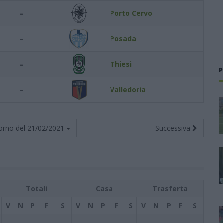
-
Porto Cervo
-
Posada
-
Thiesi
P
-
Valledoria
orno del
21/02/2021
Successiva
Totali
Casa
Trasferta
V
N
P
F
S
V
N
P
F
S
V
N
P
F
S