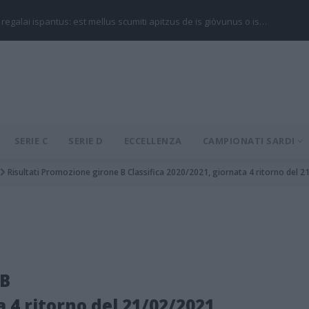
 regalai ispantus: est mellus scumiti apitzus de is giòvunus o is…
SERIE C
SERIE D
ECCELLENZA
CAMPIONATI SARDI
Risultati Promozione girone B Classifica 2020/2021, giornata 4 ritorno del 
 B
a 4 ritorno del 21/02/2021