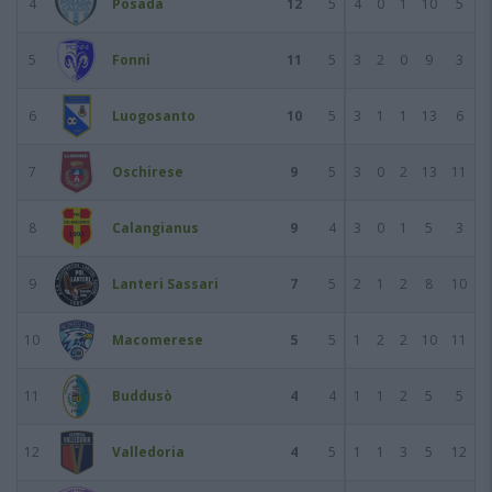
4
Posada
12
5
4
0
1
10
5
5
Fonni
11
5
3
2
0
9
3
6
Luogosanto
10
5
3
1
1
13
6
7
Oschirese
9
5
3
0
2
13
11
8
Calangianus
9
4
3
0
1
5
3
9
Lanteri Sassari
7
5
2
1
2
8
10
10
Macomerese
5
5
1
2
2
10
11
11
Buddusò
4
4
1
1
2
5
5
12
Valledoria
4
5
1
1
3
5
12