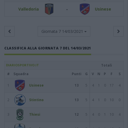
-
Valledoria
Usinese
Giornata 7
14/03/2021
CLASSIFICA ALLA GIORNATA 7 DEL 14/03/2021
DIARIOSPORTIVO.IT
Totali
#
Squadra
Punti
G
V
N
P
F
S
1
Usinese
13
5
4
1
0
17
4
2
Stintino
13
5
4
1
0
10
0
3
Thiesi
12
5
4
0
1
10
4