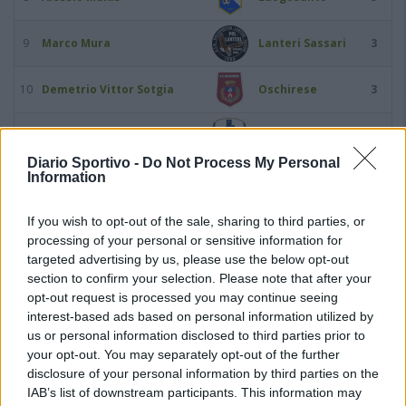
9
Marco Mura
Lanteri Sassari
3
10
Demetrio Vittor Sotgia
Oschirese
3
11
Lorenco Zela
Posada
3
Diario Sportivo -
Do Not Process My Personal
Information
12
Francesco Aloia
Buddusò
2
If you wish to opt-out of the sale, sharing to third parties, or
13
Alessandro Asara
Oschirese
2
processing of your personal or sensitive information for
targeted advertising by us, please use the below opt-out
14
Gavino Cabras
Valledoria
2
section to confirm your selection. Please note that after your
opt-out request is processed you may continue seeing
interest-based ads based on personal information utilized by
15
Giorgio Calvisi
Bittese
2
us or personal information disclosed to third parties prior to
your opt-out. You may separately opt-out of the further
16
Giuseppe Cocco
Bonorva
2
disclosure of your personal information by third parties on the
IAB’s list of downstream participants. This information may