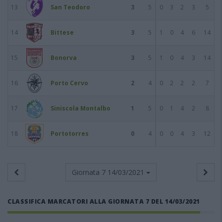
13
San Teodoro
3
5
0
3
2
3
5
14
Bittese
3
5
1
0
4
6
14
15
Bonorva
3
5
1
0
4
3
14
16
Porto Cervo
2
4
0
2
2
2
7
17
Siniscola Montalbo
1
5
0
1
4
2
8
18
Portotorres
0
4
0
0
4
3
12
Giornata 7
14/03/2021
CLASSIFICA MARCATORI ALLA GIORNATA 7 DEL 14/03/2021