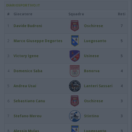
DIARIOSPORTIVO.IT
#
Giocatore
Squadra
Reti
1
Davide Budroni
Oschirese
7
2
Marco Giuseppe Degortes
Luogosanto
5
3
Victory Igene
Usinese
5
4
Domenico Saba
Bonorva
4
5
Andrea Usai
Lanteri Sassari
4
6
Sebastiano Canu
Oschirese
3
7
Stefano Mereu
Stintino
3
8
Alessio Mulas
Luogosanto
3