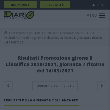
Salta
ULTIMORA
RISULTATI
al
contenuto
MENU
principale
Classifiche e risultati
2020 2021
Promozione
B
7
Breadcrumb
Risultati Promozione girone B Classifica 2020/2021, giornata 7 ritorno
del 14/03/2021
Risultati Promozione girone B
Classifica 2020/2021, giornata 7 ritorno
del 14/03/2021
Giornata 7
14/03/2021
RISULTATI DELLA GIORNATA 7 DEL 14/03/2021