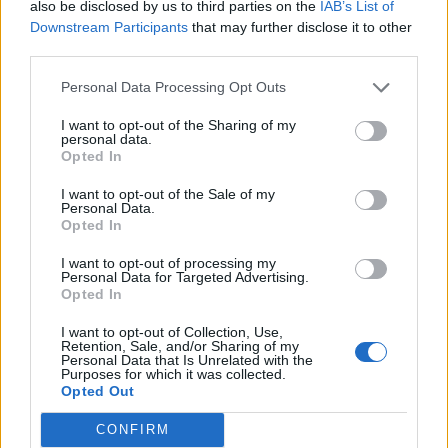
also be disclosed by us to third parties on the
IAB’s List of
17
Luca Di Angelo
Macomerese
2
Downstream Participants
that may further disclose it to other
third parties.
18
Giacomo Fantasia
Thiesi
2
Personal Data Processing Opt Outs
19
Andrea Farina
Lanteri Sassari
2
I want to opt-out of the Sharing of my
personal data.
Opted In
20
Stefano Gargiulo Ciocca
Stintino
2
I want to opt-out of the Sale of my
VISUALIZZA TUTTO
Personal Data.
Opted In
I want to opt-out of processing my
Personal Data for Targeted Advertising.
Opted In
I want to opt-out of Collection, Use,
Retention, Sale, and/or Sharing of my
Personal Data that Is Unrelated with the
Purposes for which it was collected.
Opted Out
CONFIRM