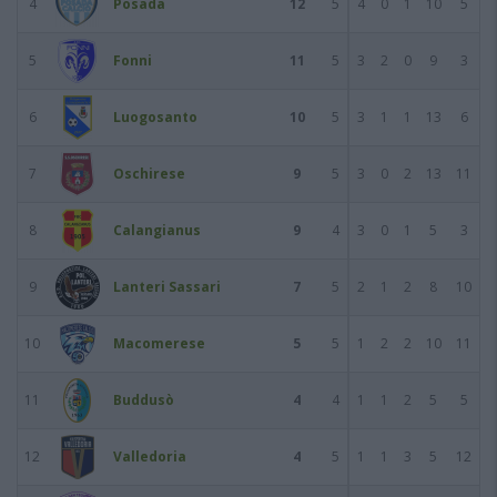
4
Posada
12
5
4
0
1
10
5
5
Fonni
11
5
3
2
0
9
3
6
Luogosanto
10
5
3
1
1
13
6
7
Oschirese
9
5
3
0
2
13
11
8
Calangianus
9
4
3
0
1
5
3
9
Lanteri Sassari
7
5
2
1
2
8
10
10
Macomerese
5
5
1
2
2
10
11
11
Buddusò
4
4
1
1
2
5
5
12
Valledoria
4
5
1
1
3
5
12