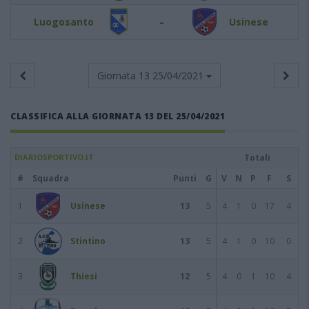
-
Luogosanto
Usinese
Giornata 13
25/04/2021
CLASSIFICA ALLA GIORNATA 13 DEL 25/04/2021
DIARIOSPORTIVO.IT
Totali
#
Squadra
Punti
G
V
N
P
F
S
1
Usinese
13
5
4
1
0
17
4
2
Stintino
13
5
4
1
0
10
0
3
Thiesi
12
5
4
0
1
10
4