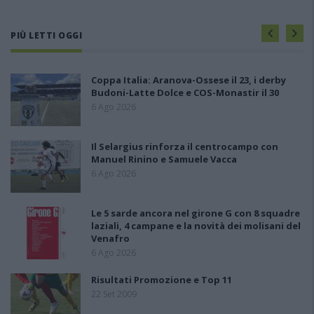
PIÙ LETTI OGGI
Coppa Italia: Aranova-Ossese il 23, i derby
Budoni-Latte Dolce e COS-Monastir il 30
6 Ago 2026
Il Selargius rinforza il centrocampo con
Manuel Rinino e Samuele Vacca
6 Ago 2026
Le 5 sarde ancora nel girone G con 8 squadre
laziali, 4 campane e la novità dei molisani del
Venafro
6 Ago 2026
Risultati Promozione e Top 11
22 Set 2009