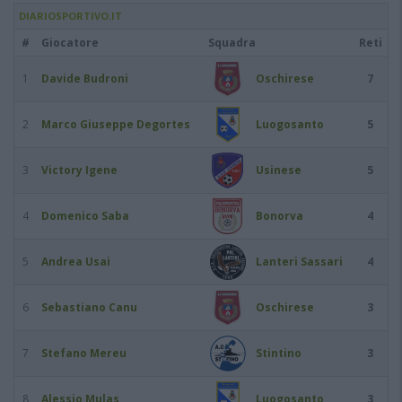
DIARIOSPORTIVO.IT
#
Giocatore
Squadra
Reti
1
Davide Budroni
Oschirese
7
2
Marco Giuseppe Degortes
Luogosanto
5
3
Victory Igene
Usinese
5
4
Domenico Saba
Bonorva
4
5
Andrea Usai
Lanteri Sassari
4
6
Sebastiano Canu
Oschirese
3
7
Stefano Mereu
Stintino
3
8
Alessio Mulas
Luogosanto
3