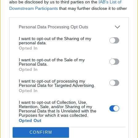
also be disclosed by us to third parties on the
IAB’s List of
17
Luca Di Angelo
Macomerese
2
Downstream Participants
that may further disclose it to other
third parties.
18
Giacomo Fantasia
Thiesi
2
Personal Data Processing Opt Outs
19
Andrea Farina
Lanteri Sassari
2
I want to opt-out of the Sharing of my
personal data.
Opted In
20
Stefano Gargiulo Ciocca
Stintino
2
I want to opt-out of the Sale of my
VISUALIZZA TUTTO
Personal Data.
Opted In
I want to opt-out of processing my
Personal Data for Targeted Advertising.
Opted In
I want to opt-out of Collection, Use,
Retention, Sale, and/or Sharing of my
Personal Data that Is Unrelated with the
Purposes for which it was collected.
Opted Out
CONFIRM