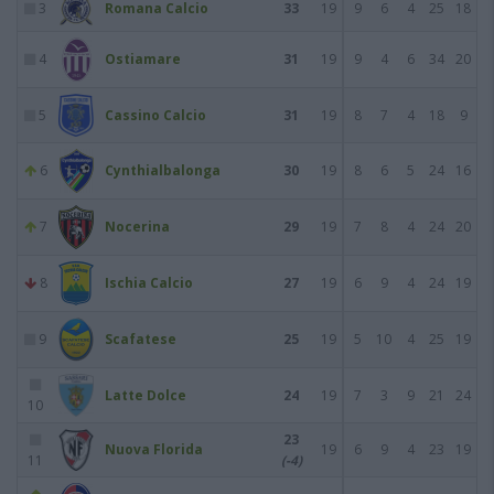
3
Romana Calcio
33
19
9
6
4
25
18
4
Ostiamare
31
19
9
4
6
34
20
5
Cassino Calcio
31
19
8
7
4
18
9
6
Cynthialbalonga
30
19
8
6
5
24
16
7
Nocerina
29
19
7
8
4
24
20
8
Ischia Calcio
27
19
6
9
4
24
19
9
Scafatese
25
19
5
10
4
25
19
Latte Dolce
24
19
7
3
9
21
24
10
23
Nuova Florida
19
6
9
4
23
19
11
(-4)