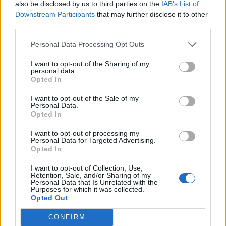
also be disclosed by us to third parties on the
IAB’s List of
17
Lorenzo Liurni
Nocerina
5
Downstream Participants
that may further disclose it to other
third parties.
18
Simone Addessi
Cavese 1919
4
Personal Data Processing Opt Outs
C.O.S. Sarrabus-
19
Andrea Demontis
4
Ogliastra
I want to opt-out of the Sharing of my
personal data.
Opted In
20
Davide Di Cairano
Cynthialbalonga
4
I want to opt-out of the Sale of my
VISUALIZZA TUTTO
Personal Data.
Opted In
I want to opt-out of processing my
Personal Data for Targeted Advertising.
Opted In
I want to opt-out of Collection, Use,
Retention, Sale, and/or Sharing of my
Personal Data that Is Unrelated with the
Purposes for which it was collected.
Opted Out
CONFIRM