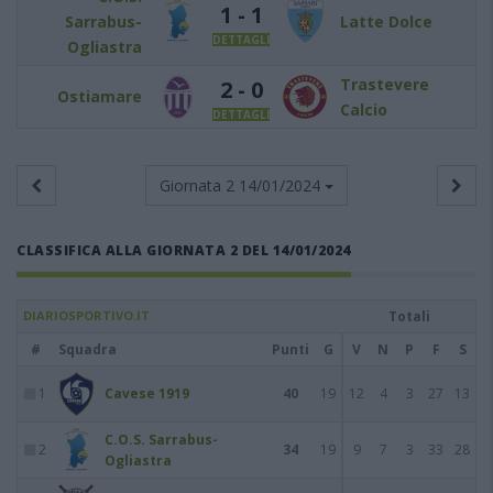
1 - 1
Sarrabus-
Latte Dolce
DETTAGLI
Ogliastra
Trastevere
2 - 0
Ostiamare
Calcio
DETTAGLI
Giornata 2
14/01/2024
CLASSIFICA ALLA GIORNATA 2 DEL 14/01/2024
DIARIOSPORTIVO.IT
Totali
#
Squadra
Punti
G
V
N
P
F
S
1
Cavese 1919
40
19
12
4
3
27
13
C.O.S. Sarrabus-
2
34
19
9
7
3
33
28
Ogliastra