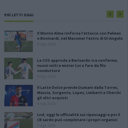
PIÙ LETTI OGGI
Il Monte Alma rinforza l'attacco con Palmas
e Bonivardi, nel Macomer l'estro di Di Angelo
9 Ago 2026
La COS approda a Barisardo tra conferme,
nuovi volti e mister Loi a fare da filo
conduttore
9 Ago 2026
Il Latte Dolce prende Dumani dalla Torres,
Mascia, Sorgente, Lopes, Limberti e Cherchi
gli altri acquisti
8 Ago 2026
Lnd, oggi le ufficialità sui ripescaggi e poi il
CR sardo può completare i propri organici
3 Ago 2026