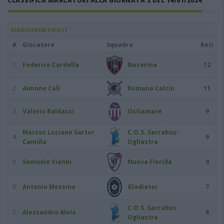
CLASSIFICA MARCATORI ALLA GIORNATA 2 DEL 14/01/2024
DIARIOSPORTIVO.IT
#
Giocatore
Squadra
Reti
1
Federico Cardella
Nocerina
12
2
Aimone Calì
Romana Calcio
11
3
Valerio Baldassi
Ostiamare
9
Marcos Luciano Sartor
C.O.S. Sarrabus-
4
9
Camiña
Ogliastra
5
Samuele Vianni
Nuova Florida
9
6
Antonio Messina
Gladiator
7
C.O.S. Sarrabus-
7
Alessandro Aloia
6
Ogliastra