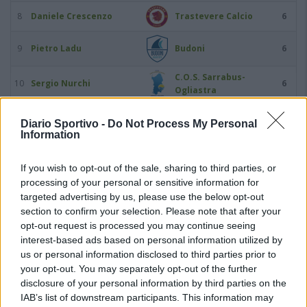
8
Daniele Crescenzo
Trastevere Calcio
6
9
Pietro Ladu
Budoni
6
C.O.S. Sarrabus-
10
Sergio Nurchi
6
Ogliastra
11
Federico Alonzi
Trastevere Calcio
5
Diario Sportivo -
Do Not Process My Personal
Information
12
Alessandro Costa
Anzio Calcio 1924
5
If you wish to opt-out of the sale, sharing to third parties, or
13
Ciro Foggia
Cavese 1919
5
processing of your personal or sensitive information for
targeted advertising by us, please use the below opt-out
section to confirm your selection. Please note that after your
14
Simone Icardi
Trastevere Calcio
5
opt-out request is processed you may continue seeing
interest-based ads based on personal information utilized by
15
Fabrizio Lilli
Anzio Calcio 1924
5
us or personal information disclosed to third parties prior to
your opt-out. You may separately opt-out of the further
16
Yuri Limongelli
Nuova Florida
5
disclosure of your personal information by third parties on the
IAB’s list of downstream participants. This information may