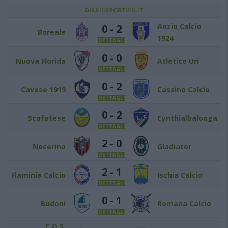
DIARIOSPORTIVO.IT
Anzio Calcio
0 - 2
Boreale
1924
DETTAGLI
0 - 0
Nuova Florida
Atletico Uri
DETTAGLI
0 - 2
Cavese 1919
Cassino Calcio
DETTAGLI
0 - 2
Scafatese
Cynthialbalonga
DETTAGLI
2 - 0
Nocerina
Gladiator
DETTAGLI
2 - 1
Flaminia Calcio
Ischia Calcio
DETTAGLI
0 - 1
Budoni
Romana Calcio
DETTAGLI
C.O.S.