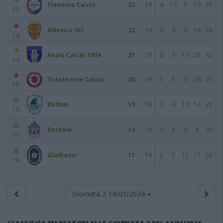
Flaminia Calcio
22
19
4
10
5
19
25
12
Atletico Uri
22
19
6
4
9
16
28
13
Anzio Calcio 1924
21
19
6
3
10
22
32
14
Trastevere Calcio
20
19
5
5
9
26
25
15
Budoni
15
19
3
6
10
13
25
16
Boreale
14
19
2
8
9
8
26
17
Gladiator
11
19
2
5
12
17
33
18
Giornata 2
14/01/2024