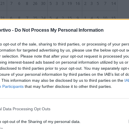
21
7
6
8
26
30
5
3
3
19
16
2
3
5
7
14
21
6
8
7
25
24
5
4
2
15
9
1
4
5
10
15
rtivo -
Do Not Process My Personal Information
21
6
8
7
22
24
3
4
3
11
11
3
4
4
11
13
S
to opt-out of the sale, sharing to third parties, or processing of your per
21
5
10
6
19
23
3
3
4
11
12
2
7
2
8
11
formation for targeted advertising by us, please use the below opt-out s
r selection. Please note that after your opt-out request is processed y
21
5
9
7
24
28
3
4
4
13
16
2
5
3
11
12
eing interest-based ads based on personal information utilized by us or
disclosed to third parties prior to your opt-out. You may separately opt-
losure of your personal information by third parties on the IAB’s list of
21
6
6
9
23
29
4
3
4
15
15
2
3
5
8
14
. This information may also be disclosed by us to third parties on the
IA
Participants
that may further disclose it to other third parties.
21
5
5
11
24
34
2
3
6
12
16
3
2
5
12
18
21
4
3
14
22
37
2
2
6
9
18
2
1
8
13
19
l Data Processing Opt Outs
21
3
6
12
19
44
2
2
7
10
22
1
4
5
9
22
o opt-out of the Sharing of my personal data.
In