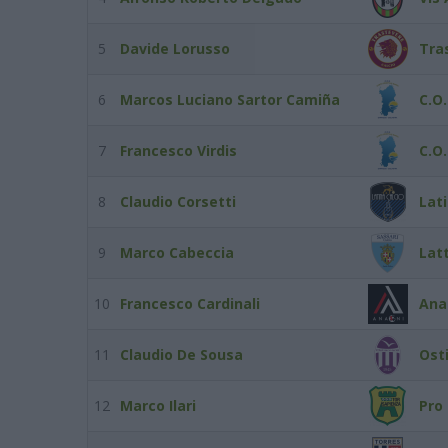
5
Davide Lorusso
Tra
6
Marcos Luciano Sartor Camiña
C.O
7
Francesco Virdis
C.O
8
Claudio Corsetti
Lati
9
Marco Cabeccia
Lat
10
Francesco Cardinali
Ana
11
Claudio De Sousa
Ost
12
Marco Ilari
Pro