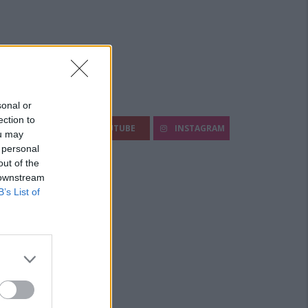
egui Diario Sportivo:
sonal or
ection to
FACEBOOK
YOUTUBE
INSTAGRAM
ou may
 personal
out of the
 downstream
B’s List of