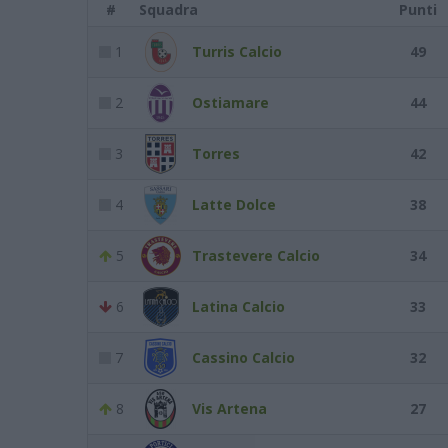
#
Squadra
Punti
1
Turris Calcio
49
2
Ostiamare
44
3
Torres
42
4
Latte Dolce
38
5
Trastevere Calcio
34
6
Latina Calcio
33
7
Cassino Calcio
32
8
Vis Artena
27