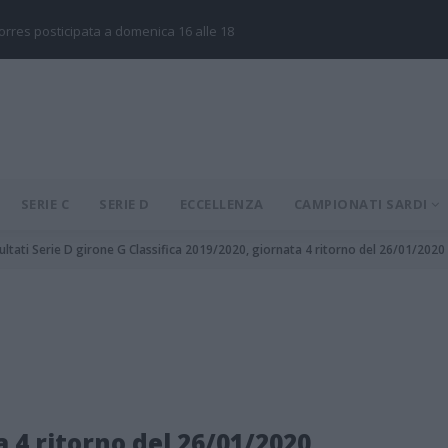
Torres posticipata a domenica 16 alle 18
SERIE C
SERIE D
ECCELLENZA
CAMPIONATI SARDI
ultati Serie D girone G Classifica 2019/2020, giornata 4 ritorno del 26/01/2020
a 4 ritorno del 26/01/2020