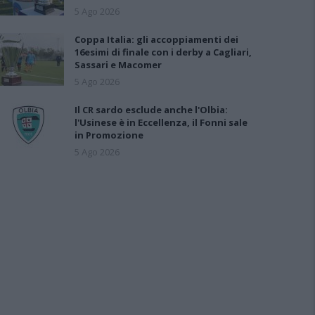
5 Ago 2026
Coppa Italia: gli accoppiamenti dei
16esimi di finale con i derby a Cagliari,
Sassari e Macomer
5 Ago 2026
Il CR sardo esclude anche l'Olbia:
l'Usinese è in Eccellenza, il Fonni sale
in Promozione
5 Ago 2026