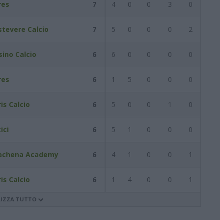
res
7
4
0
0
3
0
stevere Calcio
7
5
0
0
0
2
sino Calcio
6
6
0
0
0
0
res
6
1
5
0
0
0
is Calcio
6
5
0
0
1
0
ici
6
5
1
0
0
0
achena Academy
6
4
1
0
0
1
is Calcio
6
1
4
0
0
1
LIZZA TUTTO