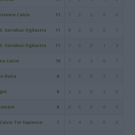
stevere Calcio
11
7
2
2
0
0
.S. Sarrabus-Ogliastra
11
8
2
0
0
1
.S. Sarrabus-Ogliastra
11
7
0
0
1
3
na Calcio
10
7
0
2
0
1
te Dolce
8
0
5
0
2
1
gni
8
3
3
0
2
0
iamare
8
8
0
0
0
0
 Calcio Tor Sapienza
7
3
4
0
0
0