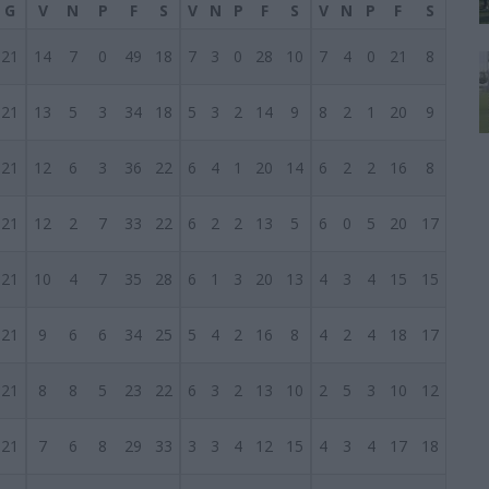
G
V
N
P
F
S
V
N
P
F
S
V
N
P
F
S
21
14
7
0
49
18
7
3
0
28
10
7
4
0
21
8
21
13
5
3
34
18
5
3
2
14
9
8
2
1
20
9
21
12
6
3
36
22
6
4
1
20
14
6
2
2
16
8
21
12
2
7
33
22
6
2
2
13
5
6
0
5
20
17
21
10
4
7
35
28
6
1
3
20
13
4
3
4
15
15
21
9
6
6
34
25
5
4
2
16
8
4
2
4
18
17
21
8
8
5
23
22
6
3
2
13
10
2
5
3
10
12
21
7
6
8
29
33
3
3
4
12
15
4
3
4
17
18