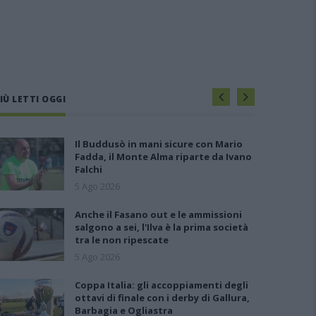
IÙ LETTI OGGI
Il Buddusò in mani sicure con Mario
Fadda, il Monte Alma riparte da Ivano
Falchi
5 Ago 2026
Anche il Fasano out e le ammissioni
salgono a sei, l'Ilva è la prima società
tra le non ripescate
5 Ago 2026
Coppa Italia: gli accoppiamenti degli
ottavi di finale con i derby di Gallura,
Barbagia e Ogliastra