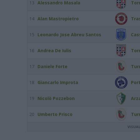
13
Alessandro Masala
Tor
14
Alan Mastropietro
Tra
15
Leonardo Jose Abreu Santos
Cas
16
Andrea De Iulis
Tor
17
Daniele Forte
Turr
18
Giancarlo Improta
Port
19
Nicolò Pozzebon
Arz
20
Umberto Prisco
Turr
VISUA