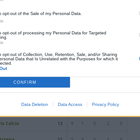
21
3
3
15
20
36
1
3
6
12
15
2
0
9
8
21
o opt-out of the Sale of my Personal Data.
In
orno del
26/01/2020
Successiva
to opt-out of processing my Personal Data for Targeted
ing.
In
2020
o opt-out of Collection, Use, Retention, Sale, and/or Sharing
ersonal Data that Is Unrelated with the Purposes for which it
lected.
Out
Reti
AZ
RIG
PUN
ANG
CDF
CONFIRM
is Calcio
14
10
2
0
2
0
Data Deletion
Data Access
Privacy Policy
na Calcio
12
7
2
0
2
1
is Calcio
12
9
1
0
2
0
 Artena
11
5
5
0
1
0