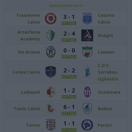
DIARIOSPORTIVO.IT
Trastevere
Cassino
3 - 1
Calcio
Calcio
DETTAGLI
Arzachena
2 - 4
Anagni
Academy
DETTAGLI
0 - 0
Vis Artena
Lanusei
DETTAGLI
C.O.S.
2 - 2
Latina Calcio
Sarrabus-
DETTAGLI
Ogliastra
1 - 2
Ladispoli
Ostiamare
DETTAGLI
6 - 1
Turris Calcio
Budoni
DETTAGLI
1 - 1
Torres
Portici
DETTAGLI