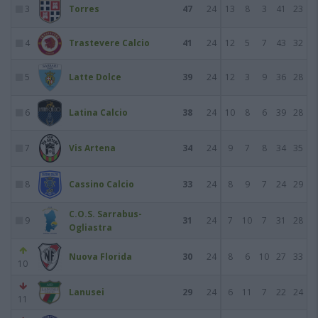
3
Torres
47
24
13
8
3
41
23
4
Trastevere Calcio
41
24
12
5
7
43
32
5
Latte Dolce
39
24
12
3
9
36
28
6
Latina Calcio
38
24
10
8
6
39
28
7
Vis Artena
34
24
9
7
8
34
35
8
Cassino Calcio
33
24
8
9
7
24
29
C.O.S. Sarrabus-
9
31
24
7
10
7
31
28
Ogliastra
Nuova Florida
30
24
8
6
10
27
33
10
Lanusei
29
24
6
11
7
22
24
11