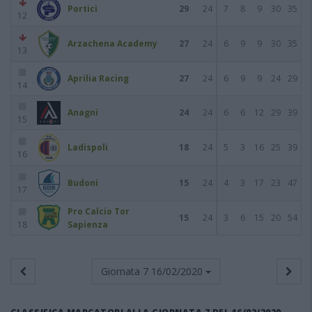
Portici
29
24
7
8
9
30
35
12
Arzachena Academy
27
24
6
9
9
30
35
13
Aprilia Racing
27
24
6
9
9
24
29
14
Anagni
24
24
6
6
12
29
39
15
Ladispoli
18
24
5
3
16
25
39
16
Budoni
15
24
4
3
17
23
47
17
Pro Calcio Tor
15
24
3
6
15
20
54
18
Sapienza
Giornata 7
16/02/2020