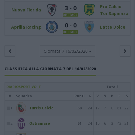
Pro Calcio
3 - 0
Nuova Florida
Tor Sapienza
DETTAGLI
0 - 0
Aprilia Racing
Latte Dolce
DETTAGLI
Giornata 7
16/02/2020
CLASSIFICA ALLA GIORNATA 7 DEL 16/02/2020
DIARIOSPORTIVO.IT
Totali
#
Squadra
Punti
G
V
N
P
F
S
1
Turris Calcio
58
24
17
7
0
61
22
2
Ostiamare
51
24
15
6
3
42
21