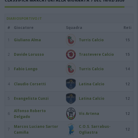
CLASSIFICA MARCATORI ALLA GIORNATA 7 DEL 16/02/2020
DIARIOSPORTIVO.IT
#
Giocatore
Squadra
Reti
1
Giuliano Alma
Turris Calcio
15
2
Davide Lorusso
Trastevere Calcio
15
3
Fabio Longo
Turris Calcio
14
4
Claudio Corsetti
Latina Calcio
12
5
Evangelista Cunzi
Latina Calcio
12
Alfonso Roberto
6
Vis Artena
12
Delgado
Marcos Luciano Sartor
C.O.S. Sarrabus-
7
12
Camiña
Ogliastra