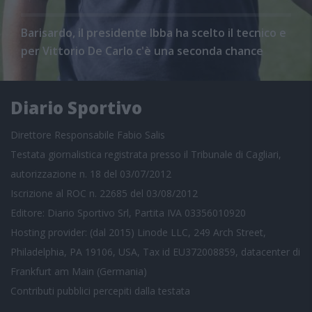
Barisardo, il presidente Ibba ha scelto il tecnico e
per Vittorio De Carlo c'è una seconda chance
Diario Sportivo
Direttore Responsabile Fabio Salis
Testata giornalistica registrata presso il Tribunale di Cagliari,
autorizzazione n. 18 del 03/07/2012
Iscrizione al ROC n. 22685 del 03/08/2012
Editore: Diario Sportivo Srl, Partita IVA 03356010920
Hosting provider: (dal 2015) Linode LLC, 249 Arch Street,
Philadelphia, PA 19106, USA, Tax id EU372008859, datacenter di
Frankfurt am Main (Germania)
Contributi pubblici
percepiti dalla testata