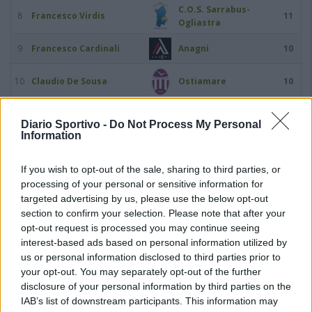
C.O.S. Sarrabus-
8
Francesco Virdis
11
Ogliastra
9
Francesco Cardinali
Anagni
10
10
Claudio De Sousa
Ostiamare
10
11
Marco Cabeccia
Latte Dolce
9
Diario Sportivo -
Do Not Process My Personal
Information
12
Nicolò Pozzebon
Arzachena Academy
8
If you wish to opt-out of the sale, sharing to third parties, or
Leonardo Jose Abreu
processing of your personal or sensitive information for
13
Cassino Calcio
7
Santos
targeted advertising by us, please use the below opt-out
section to confirm your selection. Please note that after your
14
Daniele Forte
Turris Calcio
7
opt-out request is processed you may continue seeing
interest-based ads based on personal information utilized by
Pro Calcio Tor
15
Marco Ilari
7
us or personal information disclosed to third parties prior to
Sapienza
your opt-out. You may separately opt-out of the further
disclosure of your personal information by third parties on the
16
Giancarlo Improta
Portici
7
IAB’s list of downstream participants. This information may