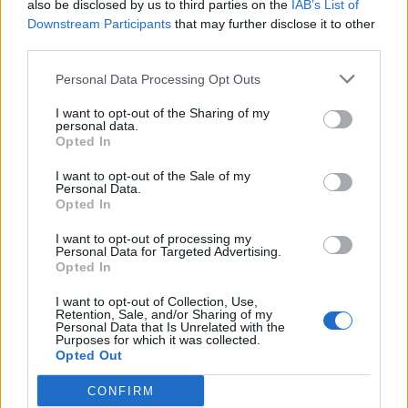
also be disclosed by us to third parties on the
IAB’s List of
17
Alessandro Masala
Torres
7
Downstream Participants
that may further disclose it to other
third parties.
18
Alan Mastropietro
Trastevere Calcio
7
Personal Data Processing Opt Outs
19
Umberto Prisco
Turris Calcio
7
I want to opt-out of the Sharing of my
personal data.
Opted In
20
Domenico Aliperta
Turris Calcio
6
I want to opt-out of the Sale of my
VISUALIZZA TUTTO
Personal Data.
Opted In
I want to opt-out of processing my
Personal Data for Targeted Advertising.
Opted In
I want to opt-out of Collection, Use,
Retention, Sale, and/or Sharing of my
Personal Data that Is Unrelated with the
Purposes for which it was collected.
Opted Out
CONFIRM