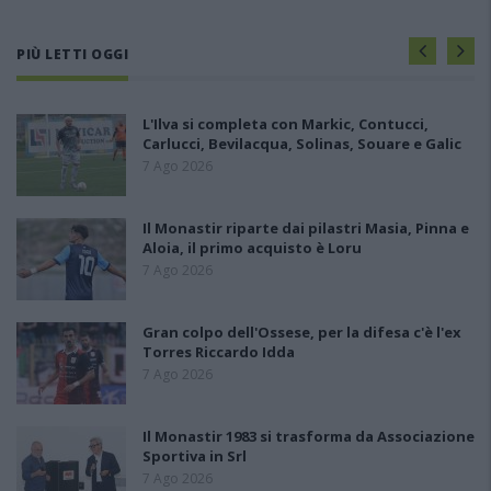
PIÙ LETTI OGGI
L'Ilva si completa con Markic, Contucci,
Carlucci, Bevilacqua, Solinas, Souare e Galic
7 Ago 2026
Il Monastir riparte dai pilastri Masia, Pinna e
Aloia, il primo acquisto è Loru
7 Ago 2026
Gran colpo dell'Ossese, per la difesa c'è l'ex
Torres Riccardo Idda
7 Ago 2026
Il Monastir 1983 si trasforma da Associazione
Sportiva in Srl
7 Ago 2026