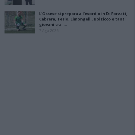
L'Ossese si prepara all'esordio in D: Forzati,
Cabrera, Tesio, Limongelli, Bolzicco e tanti
giovani tra i…
7 Ago 2026