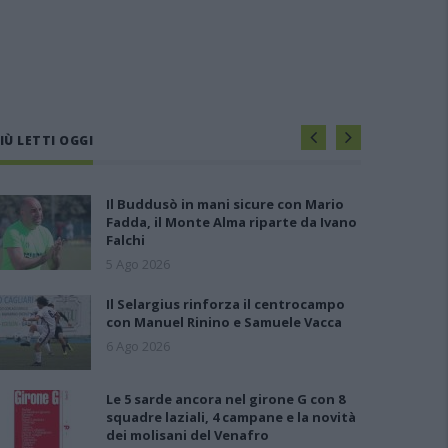
IÙ LETTI OGGI
Il Buddusò in mani sicure con Mario
Fadda, il Monte Alma riparte da Ivano
Falchi
5 Ago 2026
Il Selargius rinforza il centrocampo
con Manuel Rinino e Samuele Vacca
6 Ago 2026
Le 5 sarde ancora nel girone G con 8
squadre laziali, 4 campane e la novità
dei molisani del Venafro