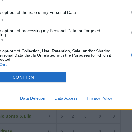
0
1
3
6
6
20
1
2
3
4
11
0
1
3
2
9
o opt-out of the Sale of my Personal Data.
In
data del
08/11/2025
Successiva
to opt-out of processing my Personal Data for Targeted
ing.
In
/2025
o opt-out of Collection, Use, Retention, Sale, and/or Sharing
ersonal Data that Is Unrelated with the Purposes for which it
lected.
Out
Reti
AZ
RIG
PUN
ANG
CDF
CONFIRM
ni
8
6
2
0
0
0
Data Deletion
Data Access
Privacy Policy
lba Calcio
8
8
0
0
0
0
io Borgo S. Elia
7
5
2
0
0
0
cidrese
6
6
0
0
0
0