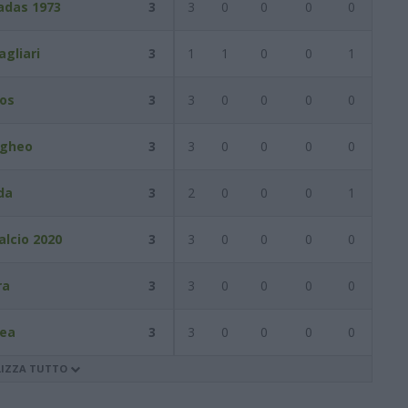
adas 1973
3
3
0
0
0
0
agliari
3
1
1
0
0
1
os
3
3
0
0
0
0
gheo
3
3
0
0
0
0
da
3
2
0
0
0
1
alcio 2020
3
3
0
0
0
0
ra
3
3
0
0
0
0
rea
3
3
0
0
0
0
LIZZA TUTTO