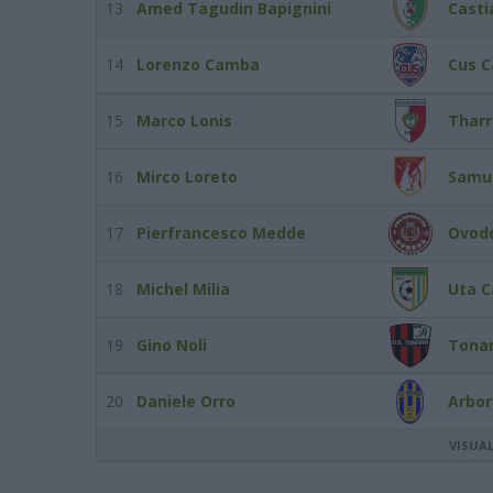
13
Amed Tagudin Bapignini
Casti
14
Lorenzo Camba
Cus C
15
Marco Lonis
Tharr
16
Mirco Loreto
Samu
17
Pierfrancesco Medde
Ovod
18
Michel Milia
Uta C
19
Gino Noli
Tona
20
Daniele Orro
Arbo
VISUA