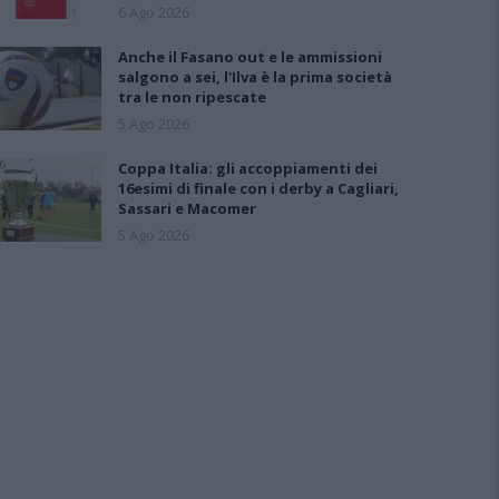
6 Ago 2026
Anche il Fasano out e le ammissioni
salgono a sei, l'Ilva è la prima società
tra le non ripescate
5 Ago 2026
Coppa Italia: gli accoppiamenti dei
16esimi di finale con i derby a Cagliari,
Sassari e Macomer
5 Ago 2026