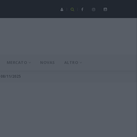
Serie C - Coppa Italia: Spezia-Torres posticipata a domenica 16 a
MERCATO
NOVAS
ALTRO
l 08/11/2025