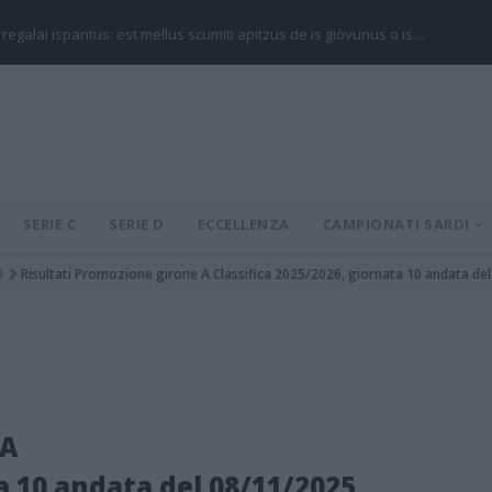
 regalai ispantus: est mellus scumiti apitzus de is giòvunus o is…
SERIE C
SERIE D
ECCELLENZA
CAMPIONATI SARDI
0
Risultati Promozione girone A Classifica 2025/2026, giornata 10 andata de
 A
ta 10 andata del 08/11/2025