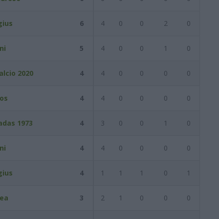
gius
6
4
0
0
2
0
ni
5
4
0
0
1
0
alcio 2020
4
4
0
0
0
0
os
4
4
0
0
0
0
adas 1973
4
3
0
0
1
0
ni
4
4
0
0
0
0
gius
4
1
1
1
0
1
rea
3
2
1
0
0
0