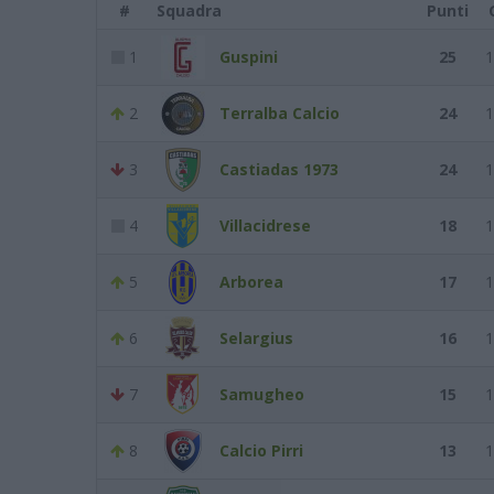
#
Squadra
Punti
1
Guspini
25
1
2
Terralba Calcio
24
1
3
Castiadas 1973
24
1
4
Villacidrese
18
1
5
Arborea
17
1
6
Selargius
16
1
7
Samugheo
15
1
8
Calcio Pirri
13
1