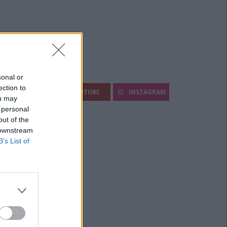
egui Diario Sportivo:
sonal or
ection to
FACEBOOK
YOUTUBE
INSTAGRAM
ou may
 personal
out of the
 downstream
B’s List of