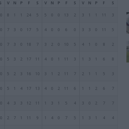
G
V
N
P
F
S
V
N
P
F
S
V
N
P
F
S
0
8
1
1
24
5
5
0
0
13
2
3
1
1
11
3
0
7
3
0
17
5
4
0
0
6
0
3
3
0
11
5
0
7
3
0
18
7
3
2
0
10
5
4
1
0
8
2
0
5
3
2
17
11
4
0
1
11
3
1
3
1
6
8
0
5
2
3
16
10
3
1
2
11
7
2
1
1
5
3
0
5
1
4
17
13
4
0
2
11
6
1
1
2
6
7
0
4
3
3
12
11
1
3
1
5
4
3
0
2
7
7
0
2
7
1
11
9
1
4
0
7
5
1
3
1
4
4