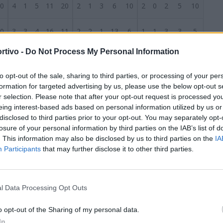
0
4
1
5
11
20
2
1
3
6
10
2
0
2
5
10
0
3
3
4
16
11
2
2
1
13
6
1
1
3
3
5
rtivo -
Do Not Process My Personal Information
0
3
3
4
14
14
2
2
1
12
5
1
1
3
2
9
S
to opt-out of the sale, sharing to third parties, or processing of your per
0
2
6
2
11
12
1
3
0
7
3
1
3
2
4
9
formation for targeted advertising by us, please use the below opt-out s
r selection. Please note that after your opt-out request is processed y
0
3
2
5
11
12
1
1
3
3
6
2
1
2
8
6
eing interest-based ads based on personal information utilized by us or
disclosed to third parties prior to your opt-out. You may separately opt-
losure of your personal information by third parties on the IAB’s list of
0
2
2
6
6
11
0
1
3
2
5
2
1
3
4
6
. This information may also be disclosed by us to third parties on the
IA
Participants
that may further disclose it to other third parties.
0
2
1
7
12
29
1
1
2
7
7
1
0
5
5
22
0
1
3
6
10
19
1
1
3
6
8
0
2
3
4
11
l Data Processing Opt Outs
0
1
3
6
12
22
1
1
3
5
9
0
2
3
7
13
o opt-out of the Sharing of my personal data.
In