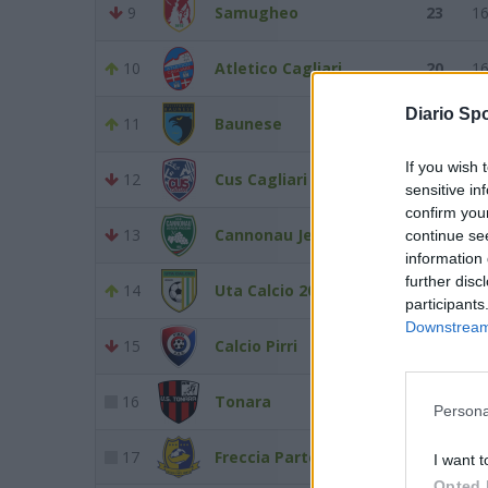
9
Samugheo
23
1
10
Atletico Cagliari
20
1
Diario Spo
11
Baunese
19
1
If you wish 
12
Cus Cagliari
18
1
sensitive in
confirm you
13
Cannonau Jerzu
18
1
continue se
information 
further disc
14
Uta Calcio 2020
17
1
participants
Downstream 
15
Calcio Pirri
15
1
16
Tonara
10
1
Persona
17
Freccia Parte Montis
10
1
I want t
Opted 