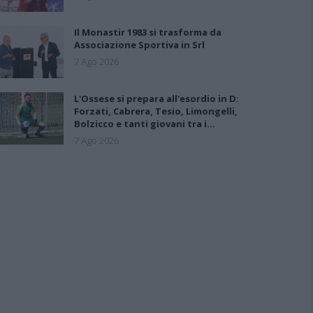
Il Monastir 1983 si trasforma da
Associazione Sportiva in Srl
7 Ago 2026
L'Ossese si prepara all'esordio in D:
Forzati, Cabrera, Tesio, Limongelli,
Bolzicco e tanti giovani tra i…
7 Ago 2026