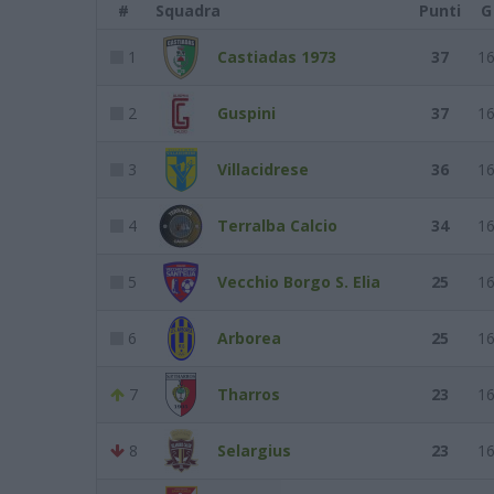
#
Squadra
Punti
G
1
Castiadas 1973
37
1
2
Guspini
37
1
3
Villacidrese
36
1
4
Terralba Calcio
34
1
5
Vecchio Borgo S. Elia
25
1
6
Arborea
25
1
7
Tharros
23
1
8
Selargius
23
1