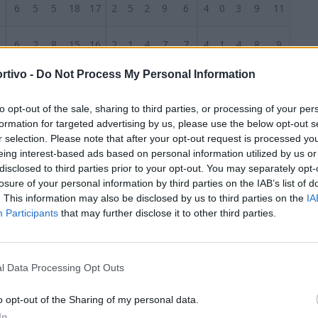
6
6
5
5
18
17
2
5
2
9
6
4
0
3
9
11
6
6
2
8
15
16
2
1
4
7
7
4
1
4
8
9
rtivo -
Do Not Process My Personal Information
6
6
1
9
21
38
4
1
2
14
9
2
0
7
7
29
S
to opt-out of the sale, sharing to third parties, or processing of your per
6
5
3
8
19
23
2
2
3
13
10
3
1
5
6
13
formation for targeted advertising by us, please use the below opt-out s
r selection. Please note that after your opt-out request is processed y
6
5
3
8
19
31
3
1
5
8
14
2
2
3
11
17
eing interest-based ads based on personal information utilized by us or
disclosed to third parties prior to your opt-out. You may separately opt-
losure of your personal information by third parties on the IAB’s list of
6
5
2
9
19
27
3
1
4
7
8
2
1
5
12
19
. This information may also be disclosed by us to third parties on the
IA
Participants
that may further disclose it to other third parties.
6
2
9
5
17
19
1
5
3
11
12
1
4
2
6
7
6
2
4
10
15
33
1
2
6
7
15
1
2
4
8
18
l Data Processing Opt Outs
6
2
4
10
9
30
2
2
5
7
17
0
2
5
2
13
o opt-out of the Sharing of my personal data.
In