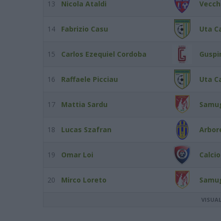
13
Nicola Ataldi
Vecchi
14
Fabrizio Casu
Uta Ca
15
Carlos Ezequiel Cordoba
Guspi
16
Raffaele Picciau
Uta Ca
17
Mattia Sardu
Samu
18
Lucas Szafran
Arbor
19
Omar Loi
Calcio
20
Mirco Loreto
Samu
VISUA