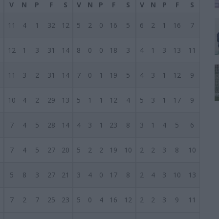
V
N
P
F
S
V
N
P
F
S
V
N
P
F
S
6
11
4
1
32
12
5
2
0
16
5
6
2
1
16
7
6
12
1
3
31
14
8
0
0
18
3
4
1
3
13
11
6
11
3
2
31
14
7
0
1
19
5
4
3
1
12
9
6
10
4
2
29
13
5
1
1
12
4
5
3
1
17
9
6
7
4
5
28
14
4
3
1
23
8
3
1
4
5
6
6
7
4
5
27
20
5
2
2
19
10
2
2
3
8
10
6
5
8
3
27
21
3
4
0
17
8
2
4
3
10
13
6
7
2
7
25
23
5
0
4
16
12
2
2
3
9
11