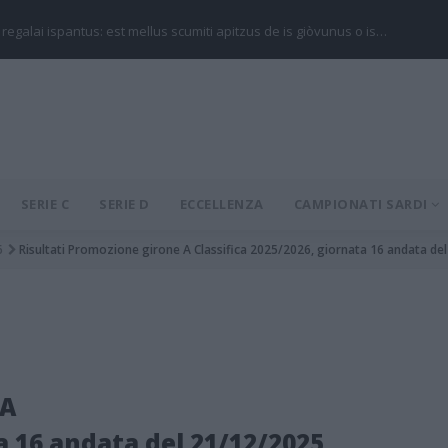
 regalai ispantus: est mellus scumiti apitzus de is giòvunus o is…
SERIE C
SERIE D
ECCELLENZA
CAMPIONATI SARDI
6
Risultati Promozione girone A Classifica 2025/2026, giornata 16 andata de
 A
ta 16 andata del 21/12/2025