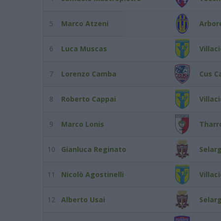
5
Marco Atzeni
Arbor
6
Luca Muscas
Villac
7
Lorenzo Camba
Cus Ca
8
Roberto Cappai
Villac
9
Marco Lonis
Tharr
10
Gianluca Reginato
Selar
11
Nicolò Agostinelli
Villac
12
Alberto Usai
Selar