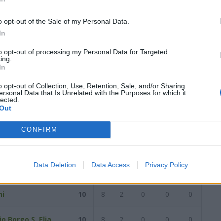
6
2
3
11
12
29
1
1
5
7
11
1
2
6
5
18
o opt-out of the Sale of my Personal Data.
In
data del
21/12/2025
Successiva
to opt-out of processing my Personal Data for Targeted
ing.
In
/2025
o opt-out of Collection, Use, Retention, Sale, and/or Sharing
ersonal Data that Is Unrelated with the Purposes for which it
lected.
Out
Reti
AZ
RIG
PUN
ANG
CDF
CONFIRM
ba Calcio
11
11
0
0
0
0
Data Deletion
Data Access
Privacy Policy
os
10
10
0
0
0
0
ni
10
8
2
0
0
0
o Borgo S. Elia
10
8
2
0
0
0