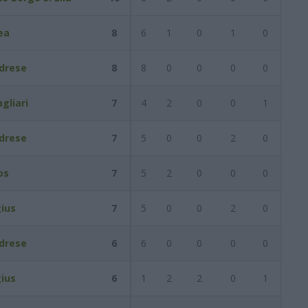
ea
8
6
1
0
1
0
idrese
8
8
0
0
0
0
gliari
7
4
2
0
0
1
idrese
7
5
0
0
2
0
os
7
5
2
0
0
0
gius
7
5
0
0
2
0
idrese
6
6
0
0
0
0
gius
6
1
2
2
0
1