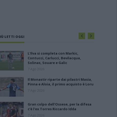
IÙ LETTI OGGI
L'Ilva si completa con Markic,
Contucci, Carlucci, Bevilacqua,
Solinas, Souare e Galic
7 Ago 2026
Il Monastir riparte dai pilastri Masia,
Pinna e Aloia, il primo acquisto è Loru
7 Ago 2026
Gran colpo dell'Ossese, per la difesa
c'è l'ex Torres Riccardo Idda
7 Ago 2026