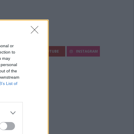
egui Diario Sportivo:
sonal or
FACEBOOK
YOUTUBE
INSTAGRAM
ection to
ou may
 personal
out of the
 downstream
B’s List of