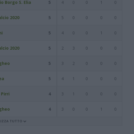
o Borgo S. Elia
5
4
0
0
1
0
lcio 2020
5
5
0
0
0
0
ni
5
4
0
0
1
0
lcio 2020
5
2
3
0
0
0
gheo
5
3
2
0
0
0
ea
5
4
1
0
0
0
 Pirri
4
3
1
0
0
0
gheo
4
3
0
0
1
0
LIZZA TUTTO