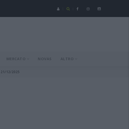
Serie C - Coppa Italia: Spezia-Torres posticipata a domenica 16 a
MERCATO
NOVAS
ALTRO
l 21/12/2025