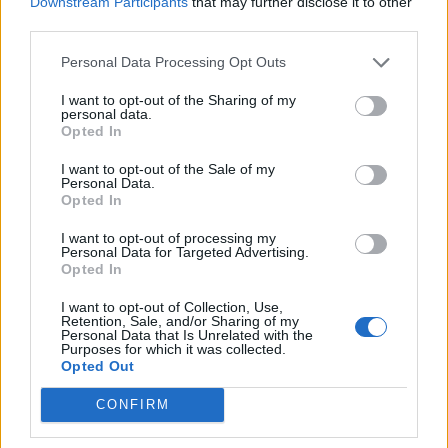
Downstream Participants
that may further disclose it to other
18
Giancarlo Improta
Portici
7
third parties.
Personal Data Processing Opt Outs
19
Alessandro Masala
Torres
7
I want to opt-out of the Sharing of my
20
Alan Mastropietro
Trastevere Calcio
7
personal data.
Opted In
VISUALIZZA TUTTO
I want to opt-out of the Sale of my
Personal Data.
Opted In
I want to opt-out of processing my
Personal Data for Targeted Advertising.
Opted In
I want to opt-out of Collection, Use,
Retention, Sale, and/or Sharing of my
Personal Data that Is Unrelated with the
Purposes for which it was collected.
Opted Out
CONFIRM