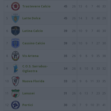
4
Trastevere Calcio
45
26
13
6
7
46
33
5
Latte Dolce
45
26
14
3
9
40
29
6
Latina Calcio
39
26
10
9
7
40
30
7
Cassino Calcio
39
26
10
9
7
27
30
8
Vis Artena
35
26
9
8
9
35
38
C.O.S. Sarrabus-
9
34
26
8
10
8
33
32
Ogliastra
10
Nuova Florida
33
26
9
6
11
33
35
11
Lanusei
31
26
6
13
7
23
25
12
Portici
30
26
7
9
10
31
41