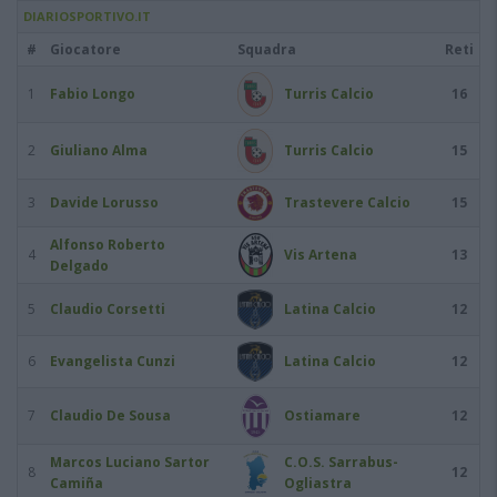
DIARIOSPORTIVO.IT
#
Giocatore
Squadra
Reti
1
Fabio Longo
Turris Calcio
16
2
Giuliano Alma
Turris Calcio
15
3
Davide Lorusso
Trastevere Calcio
15
Alfonso Roberto
4
Vis Artena
13
Delgado
5
Claudio Corsetti
Latina Calcio
12
6
Evangelista Cunzi
Latina Calcio
12
7
Claudio De Sousa
Ostiamare
12
Marcos Luciano Sartor
C.O.S. Sarrabus-
8
12
Camiña
Ogliastra