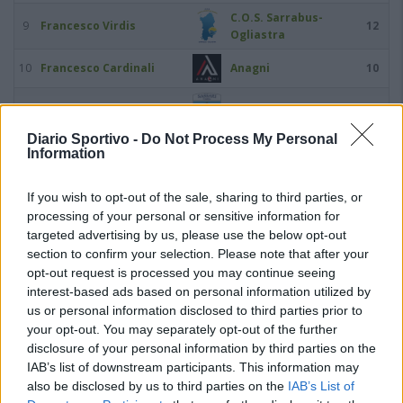
C.O.S. Sarrabus-
9
Francesco Virdis
12
Ogliastra
10
Francesco Cardinali
Anagni
10
11
Marco Cabeccia
Latte Dolce
9
Diario Sportivo -
Do Not Process My Personal
Information
12
Gian Piero Tozzi
Nuova Florida
9
Pro Calcio Tor
If you wish to opt-out of the sale, sharing to third parties, or
13
Marco Ilari
8
Sapienza
processing of your personal or sensitive information for
targeted advertising by us, please use the below opt-out
14
Nicolò Pozzebon
Arzachena Academy
8
section to confirm your selection. Please note that after your
opt-out request is processed you may continue seeing
Leonardo Jose Abreu
15
Cassino Calcio
7
interest-based ads based on personal information utilized by
Santos
us or personal information disclosed to third parties prior to
your opt-out. You may separately opt-out of the further
16
Antonio Ferrara
Nuova Florida
7
disclosure of your personal information by third parties on the
IAB’s list of downstream participants. This information may
17
Daniele Forte
Turris Calcio
7
also be disclosed by us to third parties on the
IAB’s List of