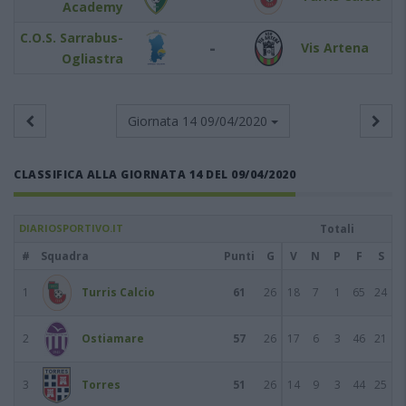
Academy
C.O.S. Sarrabus-
-
Vis Artena
Ogliastra
Giornata 14
09/04/2020
CLASSIFICA ALLA GIORNATA 14 DEL 09/04/2020
DIARIOSPORTIVO.IT
Totali
#
Squadra
Punti
G
V
N
P
F
S
1
Turris Calcio
61
26
18
7
1
65
24
2
Ostiamare
57
26
17
6
3
46
21
3
Torres
51
26
14
9
3
44
25