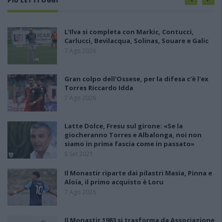
PIÙ LETTI OGGI
L'Ilva si completa con Markic, Contucci,
Carlucci, Bevilacqua, Solinas, Souare e Galic
7 Ago 2026
Gran colpo dell'Ossese, per la difesa c'è l'ex
Torres Riccardo Idda
7 Ago 2026
Latte Dolce, Fresu sul girone: «Se la
giocheranno Torres e Albalonga, noi non
siamo in prima fascia come in passato»
8 Set 2021
Il Monastir riparte dai pilastri Masia, Pinna e
Aloia, il primo acquisto è Loru
7 Ago 2026
Il Monastir 1983 si trasforma da Associazione