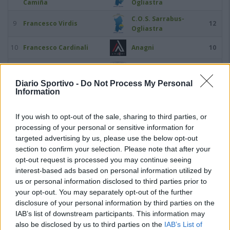
Camiña
Ogliastra
C.O.S. Sarrabus-
9
Francesco Virdis
12
Ogliastra
10
Francesco Cardinali
Anagni
10
11
Marco Cabeccia
Latte Dolce
9
Diario Sportivo -
Do Not Process My Personal
Information
12
Gian Piero Tozzi
Nuova Florida
9
If you wish to opt-out of the sale, sharing to third parties, or
Pro Calcio Tor
13
Marco Ilari
8
Sapienza
processing of your personal or sensitive information for
targeted advertising by us, please use the below opt-out
14
Nicolò Pozzebon
Arzachena Academy
8
section to confirm your selection. Please note that after your
opt-out request is processed you may continue seeing
Leonardo Jose Abreu
interest-based ads based on personal information utilized by
15
Cassino Calcio
7
Santos
us or personal information disclosed to third parties prior to
your opt-out. You may separately opt-out of the further
16
Antonio Ferrara
Nuova Florida
7
disclosure of your personal information by third parties on the
IAB’s list of downstream participants. This information may
also be disclosed by us to third parties on the
IAB’s List of
17
Daniele Forte
Turris Calcio
7