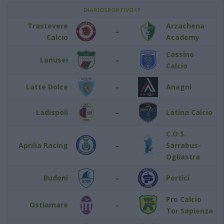
DIARIOSPORTIVO.IT
Trastevere
Arzachena
-
Calcio
Academy
Cassino
-
Lanusei
Calcio
-
Latte Dolce
Anagni
-
Ladispoli
Latina Calcio
C.O.S.
-
Aprilia Racing
Sarrabus-
Ogliastra
-
Budoni
Portici
Pro Calcio
-
Ostiamare
Tor Sapienza