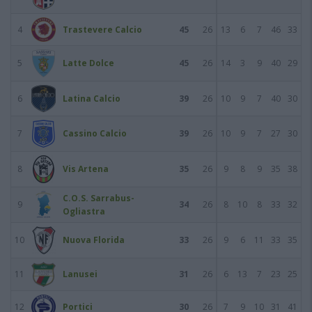
4
Trastevere Calcio
45
26
13
6
7
46
33
5
Latte Dolce
45
26
14
3
9
40
29
6
Latina Calcio
39
26
10
9
7
40
30
7
Cassino Calcio
39
26
10
9
7
27
30
8
Vis Artena
35
26
9
8
9
35
38
C.O.S. Sarrabus-
9
34
26
8
10
8
33
32
Ogliastra
10
Nuova Florida
33
26
9
6
11
33
35
11
Lanusei
31
26
6
13
7
23
25
12
Portici
30
26
7
9
10
31
41