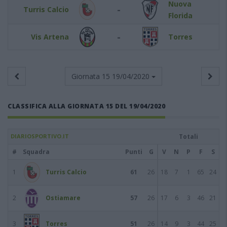
Nuova
-
Turris Calcio
Florida
-
Vis Artena
Torres
Giornata 15
19/04/2020
CLASSIFICA ALLA GIORNATA 15 DEL 19/04/2020
DIARIOSPORTIVO.IT
Totali
#
Squadra
Punti
G
V
N
P
F
S
1
Turris Calcio
61
26
18
7
1
65
24
2
Ostiamare
57
26
17
6
3
46
21
3
Torres
51
26
14
9
3
44
25