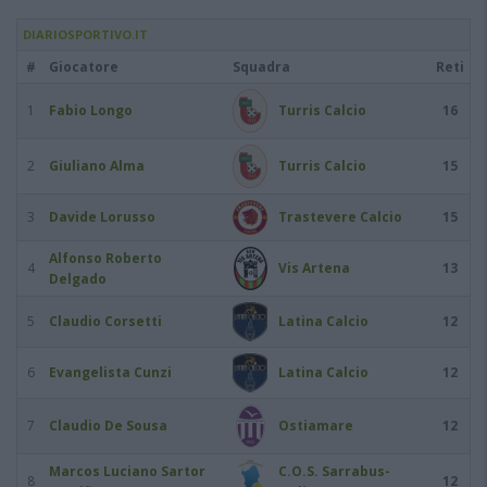
DIARIOSPORTIVO.IT
#
Giocatore
Squadra
Reti
1
Fabio Longo
Turris Calcio
16
2
Giuliano Alma
Turris Calcio
15
3
Davide Lorusso
Trastevere Calcio
15
Alfonso Roberto
4
Vis Artena
13
Delgado
5
Claudio Corsetti
Latina Calcio
12
6
Evangelista Cunzi
Latina Calcio
12
7
Claudio De Sousa
Ostiamare
12
Marcos Luciano Sartor
C.O.S. Sarrabus-
8
12