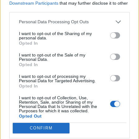
Downstream Participants
that may further disclose it to other
third parties.
18
Giancarlo Improta
Portici
7
Personal Data Processing Opt Outs
19
Alessandro Masala
Torres
7
I want to opt-out of the Sharing of my
personal data.
20
Alan Mastropietro
Trastevere Calcio
7
Opted In
VISUALIZZA TUTTO
I want to opt-out of the Sale of my
Personal Data.
Opted In
I want to opt-out of processing my
Personal Data for Targeted Advertising.
Opted In
I want to opt-out of Collection, Use,
Retention, Sale, and/or Sharing of my
Personal Data that Is Unrelated with the
Purposes for which it was collected.
Opted Out
CONFIRM