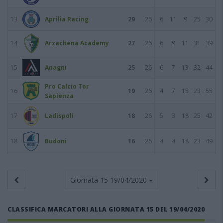
13
Aprilia Racing
29
26
6
11
9
25
30
14
Arzachena Academy
27
26
6
9
11
31
39
15
Anagni
25
26
6
7
13
32
44
Pro Calcio Tor
16
19
26
4
7
15
23
55
Sapienza
17
Ladispoli
18
26
5
3
18
25
42
18
Budoni
16
26
4
4
18
23
49
Giornata 15
19/04/2020
CLASSIFICA MARCATORI ALLA GIORNATA 15 DEL 19/04/2020