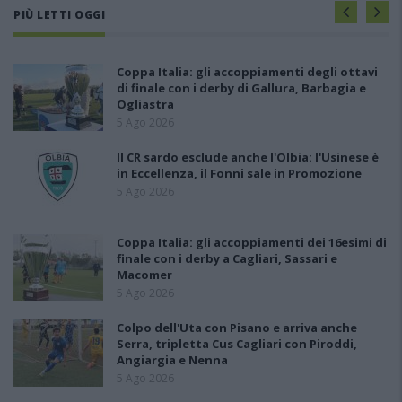
PIÙ LETTI OGGI
Coppa Italia: gli accoppiamenti degli ottavi
di finale con i derby di Gallura, Barbagia e
Ogliastra
5 Ago 2026
Il CR sardo esclude anche l'Olbia: l'Usinese è
in Eccellenza, il Fonni sale in Promozione
5 Ago 2026
Coppa Italia: gli accoppiamenti dei 16esimi di
finale con i derby a Cagliari, Sassari e
Macomer
5 Ago 2026
Colpo dell'Uta con Pisano e arriva anche
Serra, tripletta Cus Cagliari con Piroddi,
Angiargia e Nenna
5 Ago 2026