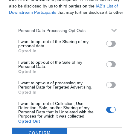
also be disclosed by us to third parties on the
IAB’s List of
17
Gaetano Dammacco
Nocerina
7
Downstream Participants
that may further disclose it to other
third parties.
18
Adama Diakite
Torres
7
Personal Data Processing Opt Outs
19
Antonio Energe
Afragolese
7
I want to opt-out of the Sharing of my
personal data.
Opted In
20
Riccardo Cestaro
Carbonia
6
I want to opt-out of the Sale of my
Personal Data.
VISUALIZZA TUTTO
Opted In
I want to opt-out of processing my
Personal Data for Targeted Advertising.
Opted In
I want to opt-out of Collection, Use,
Retention, Sale, and/or Sharing of my
Personal Data that Is Unrelated with the
Purposes for which it was collected.
Opted Out
CONFIRM