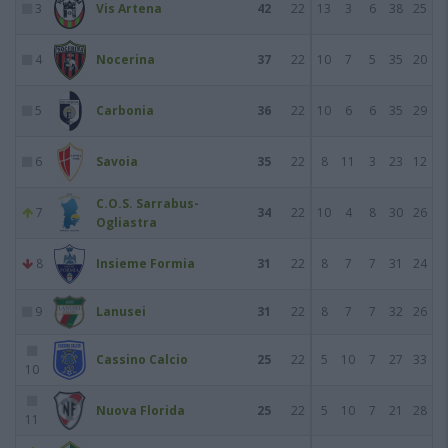
3
Vis Artena
42
22
13
3
6
38
25
4
Nocerina
37
22
10
7
5
35
20
5
Carbonia
36
22
10
6
6
35
29
6
Savoia
35
22
8
11
3
23
12
C.O.S. Sarrabus-
7
34
22
10
4
8
30
26
Ogliastra
8
Insieme Formia
31
22
8
7
7
31
24
9
Lanusei
31
22
8
7
7
32
26
Cassino Calcio
25
22
5
10
7
27
33
10
Nuova Florida
25
22
5
10
7
21
28
11