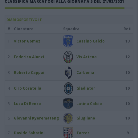
CLASSIFICA MARCATORI ALLA GIORNATA 5 DEL 21/03/2021
DIARIOSPORTIVO.IT
#
Giocatore
Squadra
Reti
1
Victor Gomez
Cassino Calcio
13
2
Federico Alonzi
Vis Artena
12
3
Roberto Cappai
Carbonia
10
4
Ciro Coratella
Gladiator
10
5
Luca Di Renzo
Latina Calcio
10
6
Giovanni Kyeremateng
Giugliano
10
7
Davide Sabatini
Torres
9