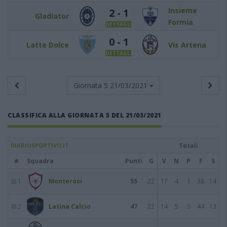
Insieme
2 - 1
Gladiator
Formia
DETTAGLI
0 - 1
Latte Dolce
Vis Artena
DETTAGLI
Giornata 5
21/03/2021
CLASSIFICA ALLA GIORNATA 5 DEL 21/03/2021
DIARIOSPORTIVO.IT
Totali
#
Squadra
Punti
G
V
N
P
F
S
1
Monterosi
55
22
17
4
1
38
14
2
Latina Calcio
47
22
14
5
3
44
13