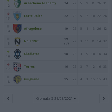
Arzachena Academy
24
22
5
9
8
26
31
12
Latte Dolce
22
22
5
7
10
22
26
13
Afragolese
19
22
5
4
13
26
42
14
19
Nola 1925
22
3
11
8
14
32
15
(-1)
Gladiator
18
22
3
9
10
18
34
16
Torres
16
22
3
7
12
16
33
17
Giugliano
15
22
4
3
15
15
43
18
Giornata 5
21/03/2021