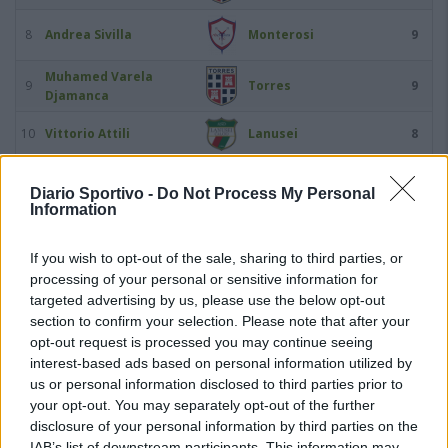
8
Andrea Sivilla
Monterosi
9
Muhamed Varela
9
Torres
9
Djamanca
10
Vittorio Attili
Lanusei
8
11
Daniele Molino
Arzachena Academy
8
Diario Sportivo -
Do Not Process My Personal
Information
C.O.S. Sarrabus-
12
Sergio Nurchi
8
Ogliastra
If you wish to opt-out of the sale, sharing to third parties, or
processing of your personal or sensitive information for
13
Luigi Scotto
Torres
8
targeted advertising by us, please use the below opt-out
section to confirm your selection. Please note that after your
14
Domenico Vitiello
Cassino Calcio
8
opt-out request is processed you may continue seeing
interest-based ads based on personal information utilized by
15
us or personal information disclosed to third parties prior to
Jonatan Alessandro
Latina Calcio
7
your opt-out. You may separately opt-out of the further
disclosure of your personal information by third parties on the
16
Andrea Costantini
Monterosi
7
IAB’s list of downstream participants. This information may