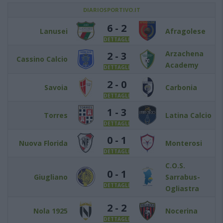
DIARIOSPORTIVO.IT
6 - 2
Lanusei
Afragolese
DETTAGLI
Arzachena
2 - 3
Cassino Calcio
Academy
DETTAGLI
2 - 0
Savoia
Carbonia
DETTAGLI
1 - 3
Torres
Latina Calcio
DETTAGLI
0 - 1
Nuova Florida
Monterosi
DETTAGLI
C.O.S.
0 - 1
Giugliano
Sarrabus-
DETTAGLI
Ogliastra
2 - 2
Nola 1925
Nocerina
DETTAGLI