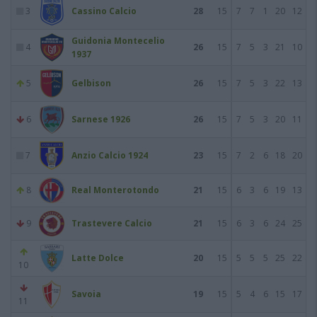
3
Cassino Calcio
28
15
7
7
1
20
12
Guidonia Montecelio
4
26
15
7
5
3
21
10
1937
5
Gelbison
26
15
7
5
3
22
13
6
Sarnese 1926
26
15
7
5
3
20
11
7
Anzio Calcio 1924
23
15
7
2
6
18
20
8
Real Monterotondo
21
15
6
3
6
19
13
9
Trastevere Calcio
21
15
6
3
6
24
25
Latte Dolce
20
15
5
5
5
25
22
10
Savoia
19
15
5
4
6
15
17
11