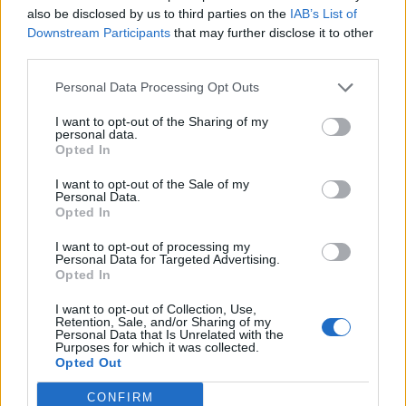
also be disclosed by us to third parties on the
IAB’s List of
17
Lucas Dambros
Gelbison
4
Downstream Participants
that may further disclose it to other
third parties.
18
Mattia Di Mino
Anzio Calcio 1924
4
Personal Data Processing Opt Outs
19
Willis Furtado
Olbia
4
I want to opt-out of the Sharing of my
personal data.
Opted In
20
Soufiane Lagzir
Sarnese 1926
4
I want to opt-out of the Sale of my
Personal Data.
VISUALIZZA TUTTO
Opted In
I want to opt-out of processing my
Personal Data for Targeted Advertising.
Opted In
I want to opt-out of Collection, Use,
Retention, Sale, and/or Sharing of my
Personal Data that Is Unrelated with the
Purposes for which it was collected.
Opted Out
CONFIRM