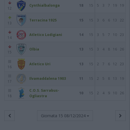
Cynthialbalonga
18
15
5
3
7
19
19
12
Terracina 1925
15
15
3
6
6
13
22
13
Atletico Lodigiani
14
15
3
5
7
10
23
14
Olbia
13
15
3
4
8
16
26
15
Atletico Uri
13
15
2
7
6
12
23
16
Ilvamaddalena 1903
11
15
2
5
8
13
19
17
C.O.S. Sarrabus-
10
15
2
4
9
10
26
18
Ogliastra
Giornata 15
08/12/2024