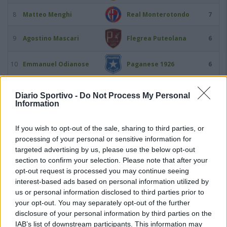
8
Matteo Menghi
Real Monterotondo
7
9
Agostino Mascari
Flegrea Puteolana
6
10
Emmanuel Odianose
Paganese 1926
6
11
Antonio Croce
Gelbison
5
Diario Sportivo -
Do Not Process My Personal
Information
12
Gaetano Dammacco
Flegrea Puteolana
5
If you wish to opt-out of the sale, sharing to third parties, or
processing of your personal or sensitive information for
13
Caio De Cenco
Ilvamaddalena 1903
5
targeted advertising by us, please use the below opt-out
section to confirm your selection. Please note that after your
14
Riccardo Maniero
Savoia
5
opt-out request is processed you may continue seeing
interest-based ads based on personal information utilized by
15
Simone Sorgente
Latte Dolce
5
us or personal information disclosed to third parties prior to
your opt-out. You may separately opt-out of the further
disclosure of your personal information by third parties on the
16
Fernando Coniglio
Flegrea Puteolana
4
IAB’s list of downstream participants. This information may