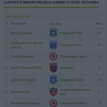
CLASSIFICA MARCATORI ALLA GIORNATA 15 DEL 08/12/2024
DIARIOSPORTIVO.IT
#
Giocatore
Squadra
Reti
1
Alessio Faella
Paganese 1926
10
Leonardo Jose Abreu
2
Cassino Calcio
9
Santos
3
Davide Lorusso
Trastevere Calcio
9
4
Isaac Oliveira Prado
Gelbison
9
5
Antonio D'Angelo
Paganese 1926
8
Guidonia Montecelio
6
Aimone Calì
7
1937
7
Daniele Crescenzo
Trastevere Calcio
7