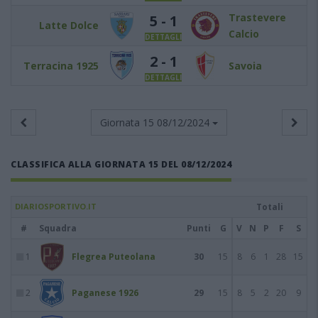
Trastevere
5 - 1
Latte Dolce
Calcio
DETTAGLI
2 - 1
Terracina 1925
Savoia
DETTAGLI
Giornata 15
08/12/2024
CLASSIFICA ALLA GIORNATA 15 DEL 08/12/2024
DIARIOSPORTIVO.IT
Totali
#
Squadra
Punti
G
V
N
P
F
S
1
Flegrea Puteolana
30
15
8
6
1
28
15
2
Paganese 1926
29
15
8
5
2
20
9