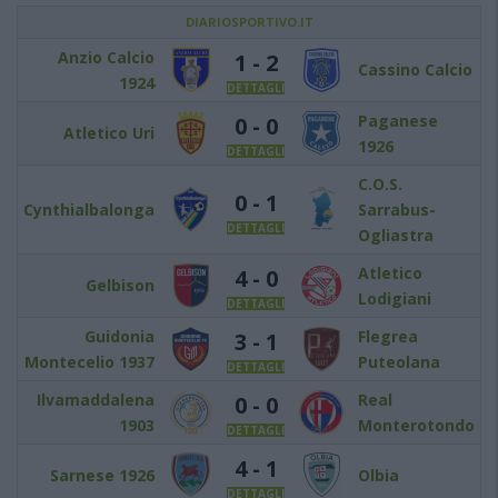
DIARIOSPORTIVO.IT
Anzio Calcio
1 - 2
Cassino Calcio
1924
DETTAGLI
Paganese
0 - 0
Atletico Uri
1926
DETTAGLI
C.O.S.
0 - 1
Cynthialbalonga
Sarrabus-
DETTAGLI
Ogliastra
Atletico
4 - 0
Gelbison
Lodigiani
DETTAGLI
Guidonia
Flegrea
3 - 1
Montecelio 1937
Puteolana
DETTAGLI
Ilvamaddalena
Real
0 - 0
1903
Monterotondo
DETTAGLI
4 - 1
Sarnese 1926
Olbia
DETTAGLI