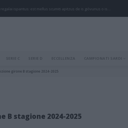
 regalai ispantus: est mellus scumiti apitzus de is giòvunus o is…
SERIE C
SERIE D
ECCELLENZA
CAMPIONATI SARDI
ozione girone B stagione 2024-2025
e B stagione 2024-2025