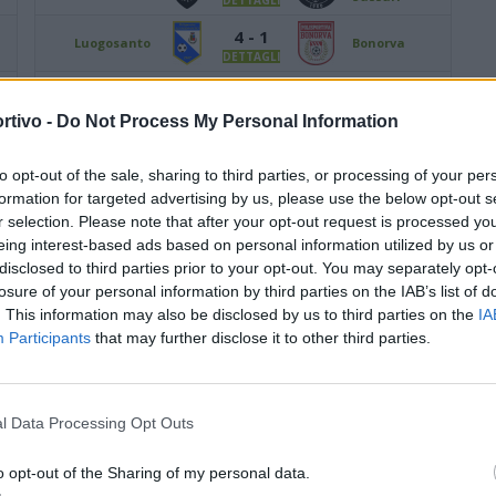
DETTAGLI
4 - 1
Luogosanto
Bonorva
DETTAGLI
1 - 2
Ovodda
Buddusò
DETTAGLI
rtivo -
Do Not Process My Personal Information
Siniscola
2 - 1
S
Castelsardo
Montalbo
DETTAGLI
to opt-out of the sale, sharing to third parties, or processing of your per
formation for targeted advertising by us, please use the below opt-out s
2 - 0
Stintino
Tuttavista
r selection. Please note that after your opt-out request is processed y
DETTAGLI
eing interest-based ads based on personal information utilized by us or
1 - 1
disclosed to third parties prior to your opt-out. You may separately opt-
Tonara
Macomerese
DETTAGLI
losure of your personal information by third parties on the IAB’s list of
. This information may also be disclosed by us to third parties on the
IA
GIORNATA 8
Participants
that may further disclose it to other third parties.
00
Andata:
27/10/2024 15:00
Ritorno:
23/02/2025 15:00
0 - 0
Abbasanta
Tuttavista
DETTAGLI
l Data Processing Opt Outs
Arzachena
0 - 1
Bonorva
Academy
o opt-out of the Sharing of my personal data.
DETTAGLI