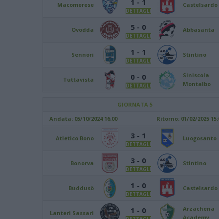
1 - 1
Macomerese
Castelsardo
DETTAGLI
5 - 0
Ovodda
Abbasanta
DETTAGLI
1 - 1
Sennori
Stintino
DETTAGLI
Siniscola
0 - 0
Tuttavista
Montalbo
DETTAGLI
GIORNATA 5
Andata:
05/10/2024 16:00
Ritorno:
01/02/2025 15:
3 - 1
Atletico Bono
Luogosanto
DETTAGLI
3 - 0
Bonorva
Stintino
DETTAGLI
1 - 0
Buddusò
Castelsardo
DETTAGLI
Arzachena
1 - 0
Lanteri Sassari
Academy