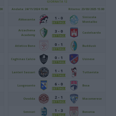
GIORNATA 12
00
Andata:
24/11/2024 15:00
Ritorno:
23/03/2025 15:00
Siniscola
1 - 0
Abbasanta
Montalbo
DETTAGLI
Arzachena
3 - 0
Castelsardo
Academy
DETTAGLI
0 - 1
Atletico Bono
Buddusò
DETTAGLI
0 - 1
Coghinas Calcio
Usinese
DETTAGLI
1 - 1
Lanteri Sassari
Tuttavista
DETTAGLI
6 - 0
Luogosanto
Bosa
DETTAGLI
2 - 1
Ovodda
Macomerese
DETTAGLI
1 - 3
Sennori
Bonorva
DETTAGLI