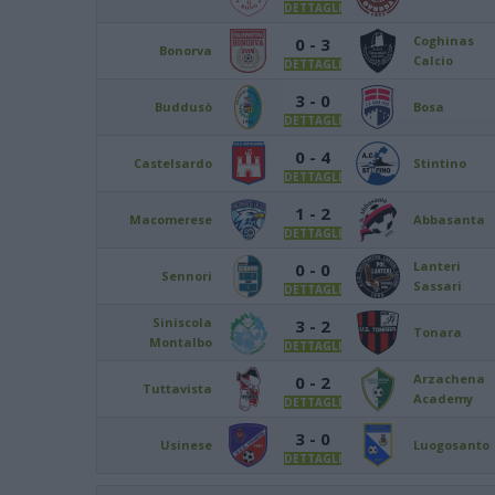
DETTAGLI
Coghinas
0 - 3
Bonorva
Calcio
DETTAGLI
3 - 0
Buddusò
Bosa
DETTAGLI
0 - 4
Castelsardo
Stintino
DETTAGLI
1 - 2
Macomerese
Abbasanta
DETTAGLI
Lanteri
0 - 0
Sennori
Sassari
DETTAGLI
Siniscola
3 - 2
Tonara
Montalbo
DETTAGLI
Arzachena
0 - 2
Tuttavista
Academy
DETTAGLI
3 - 0
Usinese
Luogosanto
DETTAGLI