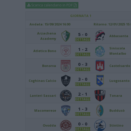
Scarica calendario in PDF
GIORNATA 1
Andata:
15/09/2024 16:00
Ritorno:
12/01/2025 15:
Arzachena
5 - 0
Abbasanta
Academy
DETTAGLI
Siniscola
1 - 2
Atletico Bono
Montalbo
DETTAGLI
0 - 3
Bonorva
Castelsardo
DETTAGLI
3 - 0
Coghinas Calcio
Luogosanto
DETTAGLI
2 - 1
Lanteri Sassari
Tonara
DETTAGLI
1 - 3
Macomerese
Buddusò
DETTAGLI
0 - 0
Ovodda
Stintino
DETTAGLI