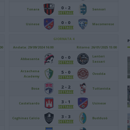
0 - 2
Tonara
Sennori
DETTAGLI
0 - 0
Usinese
Macomerese
DETTAGLI
GIORNATA 4
P
00
Andata:
29/09/2024 16:00
Ritorno:
26/01/2025 15:00
Lanteri
0 - 0
Abbasanta
Sassari
DETTAGLI
Arzachena
5 - 0
Ovodda
Academy
DETTAGLI
2 - 2
Bosa
Tuttavista
DETTAGLI
3 - 1
Castelsardo
Usinese
DETTAGLI
3 - 3
Coghinas Calcio
Buddusò
DETTAGLI