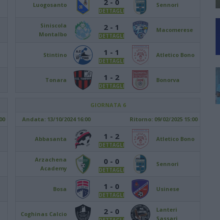
2 - 0
Luogosanto
Sennori
DETTAGLI
Siniscola
2 - 1
Macomerese
Montalbo
DETTAGLI
1 - 1
Stintino
Atletico Bono
DETTAGLI
1 - 2
Tonara
Bonorva
DETTAGLI
GIORNATA 6
00
Andata:
13/10/2024 16:00
Ritorno:
09/02/2025 15:00
1 - 2
Abbasanta
Atletico Bono
DETTAGLI
Arzachena
0 - 0
Sennori
Academy
DETTAGLI
1 - 0
Bosa
Usinese
DETTAGLI
Lanteri
2 - 0
Coghinas Calcio
Sassari