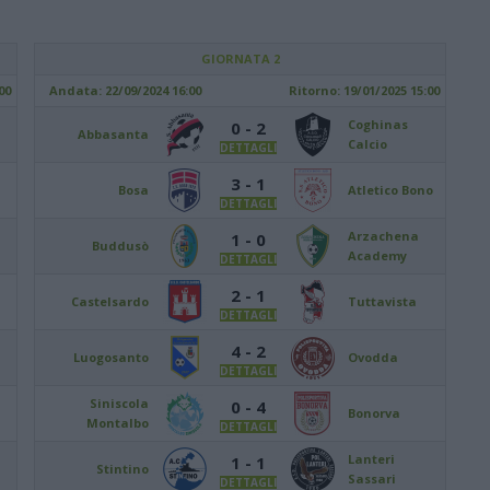
GIORNATA 2
00
Andata:
22/09/2024 16:00
Ritorno:
19/01/2025 15:00
Coghinas
0 - 2
Abbasanta
Calcio
DETTAGLI
3 - 1
Bosa
Atletico Bono
DETTAGLI
Arzachena
1 - 0
Buddusò
Academy
DETTAGLI
2 - 1
Castelsardo
Tuttavista
DETTAGLI
4 - 2
Luogosanto
Ovodda
DETTAGLI
Siniscola
0 - 4
Bonorva
Montalbo
DETTAGLI
Lanteri
1 - 1
Stintino
Sassari
DETTAGLI