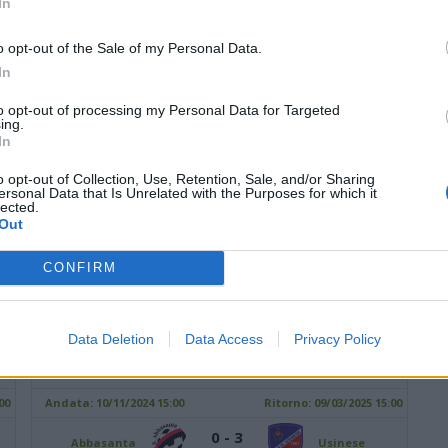
In
Siniscola
1 - 0
Bosa
Montalbo
DETTAGLI
o opt-out of the Sale of my Personal Data.
2 - 2
Coghinas Calcio
Atletico Bono
In
DETTAGLI
to opt-out of processing my Personal Data for Targeted
1 - 1
Lanteri Sassari
Buddusò
ing.
DETTAGLI
In
1 - 2
Luogosanto
Macomerese
o opt-out of Collection, Use, Retention, Sale, and/or Sharing
DETTAGLI
ersonal Data that Is Unrelated with the Purposes for which it
lected.
4 - 1
Ovodda
Sennori
Out
DETTAGLI
2 - 1
CONFIRM
Stintino
Usinese
DETTAGLI
2 - 3
Tonara
Castelsardo
DETTAGLI
Data Deletion
Data Access
Privacy Policy
GIORNATA 10
00
Andata:
10/11/2024 15:00
Ritorno:
09/03/2025 15:00
0 - 3
Abbasanta
Usinese