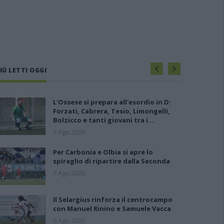
IÙ LETTI OGGI
L'Ossese si prepara all'esordio in D:
Forzati, Cabrera, Tesio, Limongelli,
Bolzicco e tanti giovani tra i…
7 Ago 2026
Per Carbonia e Olbia si apre lo
spiraglio di ripartire dalla Seconda
7 Ago 2026
Il Selargius rinforza il centrocampo
con Manuel Rinino e Samuele Vacca
6 Ago 2026