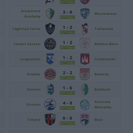
DETTAGLI
Arzachena
3 - 0
Macomerese
Academy
DETTAGLI
1 - 2
Coghinas Calcio
Tuttavista
DETTAGLI
1 - 2
Lanteri Sassari
Atletico Bono
DETTAGLI
1 - 2
Luogosanto
Castelsardo
DETTAGLI
2 - 2
Ovodda
Bonorva
DETTAGLI
1 - 6
Sennori
Buddusò
DETTAGLI
Siniscola
4 - 0
Stintino
Montalbo
DETTAGLI
0 - 0
Tonara
Bosa
DETTAGLI