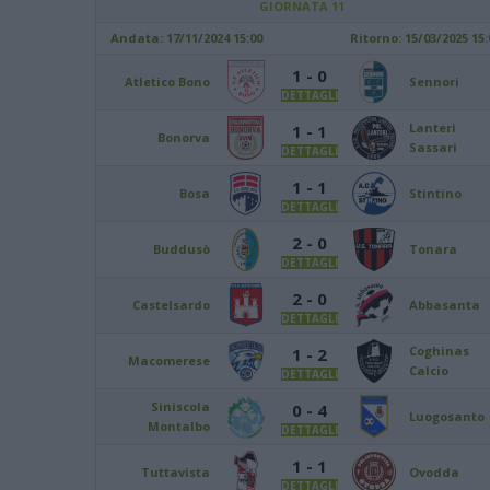
GIORNATA 11
Andata:
17/11/2024 15:00
Ritorno:
15/03/2025 15:
1 - 0
Atletico Bono
Sennori
DETTAGLI
Lanteri
1 - 1
Bonorva
Sassari
DETTAGLI
1 - 1
Bosa
Stintino
DETTAGLI
2 - 0
Buddusò
Tonara
DETTAGLI
2 - 0
Castelsardo
Abbasanta
DETTAGLI
Coghinas
1 - 2
Macomerese
Calcio
DETTAGLI
Siniscola
0 - 4
Luogosanto
Montalbo
DETTAGLI
1 - 1
Tuttavista
Ovodda
DETTAGLI