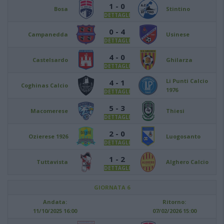
1 - 0
Bosa
Stintino
DETTAGLI
0 - 4
Campanedda
Usinese
DETTAGLI
4 - 0
Castelsardo
Ghilarza
DETTAGLI
Li Punti Calcio
4 - 1
Coghinas Calcio
1976
DETTAGLI
5 - 3
Macomerese
Thiesi
DETTAGLI
2 - 0
Ozierese 1926
Luogosanto
DETTAGLI
1 - 2
Tuttavista
Alghero Calcio
DETTAGLI
GIORNATA 6
Andata:
Ritorno:
11/10/2025 16:00
07/02/2026 15:00