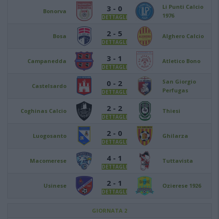
Li Punti Calcio
3 - 0
Bonorva
1976
DETTAGLI
2 - 5
Bosa
Alghero Calcio
DETTAGLI
3 - 1
Campanedda
Atletico Bono
DETTAGLI
San Giorgio
0 - 2
Castelsardo
Perfugas
DETTAGLI
2 - 2
Coghinas Calcio
Thiesi
DETTAGLI
2 - 0
Luogosanto
Ghilarza
DETTAGLI
4 - 1
Macomerese
Tuttavista
DETTAGLI
2 - 1
Usinese
Ozierese 1926
DETTAGLI
GIORNATA 2