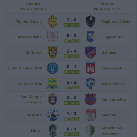
Andata:
Ritorno:
21/09/2025 16:00
18/01/2026 15:00
2 - 0
Alghero Calcio
Coghinas Calcio
DETTAGLI
0 - 2
Atletico Bono
Luogosanto
DETTAGLI
3 - 4
Ghilarza
Usinese
DETTAGLI
0 - 1
Li Punti Calcio 1976
Castelsardo
DETTAGLI
2 - 2
Ozierese 1926
Macomerese
DETTAGLI
San Giorgio
0 - 0
Campanedda
Perfugas
DETTAGLI
1 - 2
Stintino
Bonorva
DETTAGLI
Arzachena
0 - 1
Thiesi
Academy
DETTAGLI