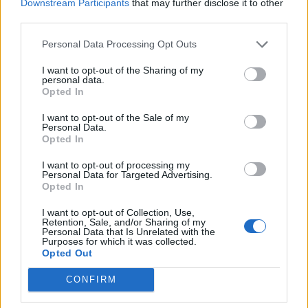
Downstream Participants
that may further disclose it to other
0 - 5
Tuttavista
Ghilarza
third parties.
DETTAGLI
Personal Data Processing Opt Outs
GIORNATA 12
Andata:
Ritorno:
I want to opt-out of the Sharing of my
23/11/2025 15:00
22/03/2026 15:00
personal data.
Opted In
Arzachena
2 - 0
Coghinas Calcio
Academy
DETTAGLI
I want to opt-out of the Sale of my
Personal Data.
Li Punti Calcio
3 - 4
Opted In
Atletico Bono
1976
DETTAGLI
I want to opt-out of processing my
2 - 1
Personal Data for Targeted Advertising.
Bonorva
Bosa
DETTAGLI
Opted In
4 - 0
Campanedda
Tuttavista
I want to opt-out of Collection, Use,
DETTAGLI
Retention, Sale, and/or Sharing of my
Personal Data that Is Unrelated with the
1 - 2
Purposes for which it was collected.
Castelsardo
Macomerese
Opted Out
DETTAGLI
0 - 0
CONFIRM
Ghilarza
Stintino
DETTAGLI