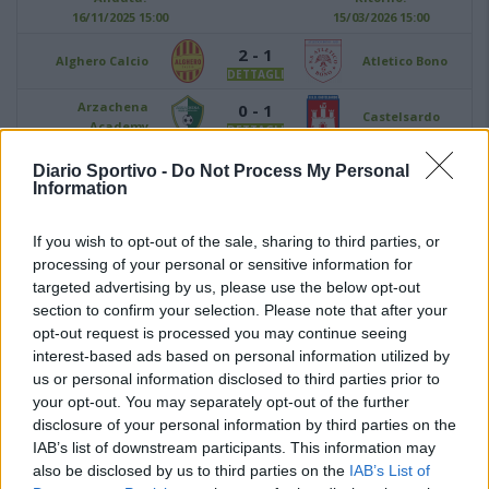
16/11/2025 15:00
15/03/2026 15:00
2 - 1
Alghero Calcio
Atletico Bono
DETTAGLI
Arzachena
0 - 1
Castelsardo
Academy
DETTAGLI
0 - 1
Diario Sportivo -
Do Not Process My Personal
Bosa
Luogosanto
DETTAGLI
Information
3 - 0
Coghinas Calcio
Campanedda
If you wish to opt-out of the sale, sharing to third parties, or
DETTAGLI
processing of your personal or sensitive information for
2 - 0
Macomerese
Usinese
targeted advertising by us, please use the below opt-out
DETTAGLI
section to confirm your selection. Please note that after your
2 - 1
opt-out request is processed you may continue seeing
Ozierese 1926
Bonorva
DETTAGLI
interest-based ads based on personal information utilized by
us or personal information disclosed to third parties prior to
Li Punti Calcio
1 - 2
Stintino
your opt-out. You may separately opt-out of the further
1976
DETTAGLI
disclosure of your personal information by third parties on the
San Giorgio
1 - 1
IAB’s list of downstream participants. This information may
Thiesi
Perfugas
DETTAGLI
also be disclosed by us to third parties on the
IAB’s List of