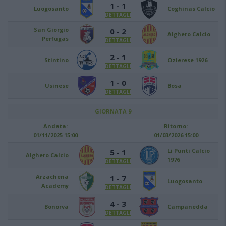
1 - 1
Luogosanto
Coghinas Calcio
DETTAGLI
San Giorgio
0 - 2
Alghero Calcio
Perfugas
DETTAGLI
2 - 1
Stintino
Ozierese 1926
DETTAGLI
1 - 0
Usinese
Bosa
DETTAGLI
GIORNATA 9
Andata:
Ritorno:
01/11/2025 15:00
01/03/2026 15:00
Li Punti Calcio
5 - 1
Alghero Calcio
1976
DETTAGLI
Arzachena
1 - 7
Luogosanto
Academy
DETTAGLI
4 - 3
Bonorva
Campanedda
DETTAGLI