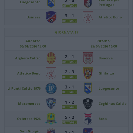
2 - 0
Luogosanto
Perfugas
DETTAGLI
3 - 1
Usinese
Atletico Bono
DETTAGLI
GIORNATA 17
Andata:
Ritorno:
06/01/2026 15:00
25/04/2026 16:00
2 - 1
Alghero Calcio
Bonorva
DETTAGLI
2 - 3
Atletico Bono
Ghilarza
DETTAGLI
3 - 1
Li Punti Calcio 1976
Luogosanto
DETTAGLI
1 - 2
Macomerese
Coghinas Calcio
DETTAGLI
5 - 2
Ozierese 1926
Bosa
DETTAGLI
San Giorgio
1 - 1