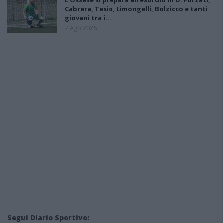
L'Ossese si prepara all'esordio in D: Forzati,
Cabrera, Tesio, Limongelli, Bolzicco e tanti
giovani tra i…
7 Ago 2026
Segui Diario Sportivo: