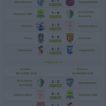
0 - 1
Macomerese
Campanedda
DETTAGLI
Arzachena
1 - 0
Ozierese 1926
Academy
DETTAGLI
3 - 3
Stintino
Atletico Bono
DETTAGLI
5 - 0
Thiesi
Ghilarza
DETTAGLI
0 - 2
Tuttavista
Luogosanto
DETTAGLI
GIORNATA 14
Andata:
Ritorno:
06/12/2025 15:00
04/04/2026 16:00
Arzachena
2 - 2
Macomerese
Academy
DETTAGLI
0 - 2
Atletico Bono
Ozierese 1926
DETTAGLI
6 - 1