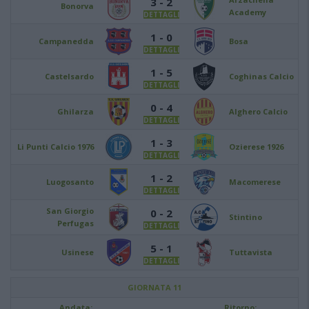
3 - 2
Bonorva
Academy
DETTAGLI
1 - 0
Campanedda
Bosa
DETTAGLI
1 - 5
Castelsardo
Coghinas Calcio
DETTAGLI
0 - 4
Ghilarza
Alghero Calcio
DETTAGLI
1 - 3
Li Punti Calcio 1976
Ozierese 1926
DETTAGLI
1 - 2
Luogosanto
Macomerese
DETTAGLI
San Giorgio
0 - 2
Stintino
Perfugas
DETTAGLI
5 - 1
Usinese
Tuttavista
DETTAGLI
GIORNATA 11
Andata:
Ritorno: