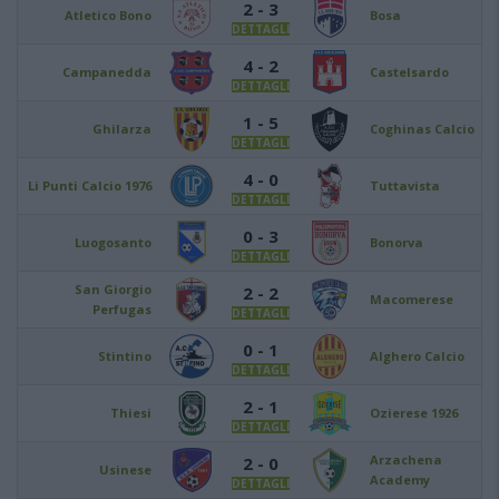
2 - 3
Atletico Bono
Bosa
DETTAGLI
4 - 2
Campanedda
Castelsardo
DETTAGLI
1 - 5
Ghilarza
Coghinas Calcio
DETTAGLI
4 - 0
Li Punti Calcio 1976
Tuttavista
DETTAGLI
0 - 3
Luogosanto
Bonorva
DETTAGLI
San Giorgio
2 - 2
Macomerese
Perfugas
DETTAGLI
0 - 1
Stintino
Alghero Calcio
DETTAGLI
2 - 1
Thiesi
Ozierese 1926
DETTAGLI
Arzachena
2 - 0
Usinese
Academy
DETTAGLI