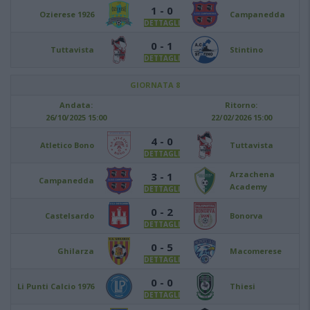
1 - 0
Ozierese 1926
Campanedda
DETTAGLI
0 - 1
Tuttavista
Stintino
DETTAGLI
GIORNATA 8
Andata:
Ritorno:
26/10/2025 15:00
22/02/2026 15:00
4 - 0
Atletico Bono
Tuttavista
DETTAGLI
Arzachena
3 - 1
Campanedda
Academy
DETTAGLI
0 - 2
Castelsardo
Bonorva
DETTAGLI
0 - 5
Ghilarza
Macomerese
DETTAGLI
0 - 0
Li Punti Calcio 1976
Thiesi
DETTAGLI