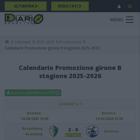
Salta
ULTIMORA
RISULTATI
al
contenuto
MENU
principale
Calendari
2025 2026
Promozione
Breadcrumb
Calendario Promozione girone B stagione 2025-2026
Calendario Promozione girone B
stagione 2025-2026
Scarica calendario in PDF
GIORNATA 1
Andata:
Ritorno:
14/09/2025 16:00
11/01/2026 15:00
Arzachena
2 - 0
Stintino
Academy
DETTAGLI