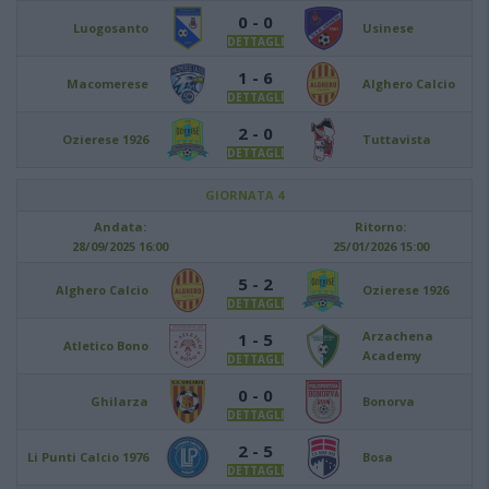
0 - 0
Luogosanto
Usinese
DETTAGLI
1 - 6
Macomerese
Alghero Calcio
DETTAGLI
2 - 0
Ozierese 1926
Tuttavista
DETTAGLI
GIORNATA 4
Andata:
Ritorno:
28/09/2025 16:00
25/01/2026 15:00
5 - 2
Alghero Calcio
Ozierese 1926
DETTAGLI
Arzachena
1 - 5
Atletico Bono
Academy
DETTAGLI
0 - 0
Ghilarza
Bonorva
DETTAGLI
2 - 5
Li Punti Calcio 1976
Bosa
DETTAGLI