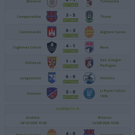
Bonorva
Tuttavista
DETTAGLI
3 - 5
Campanedda
Thiesi
DETTAGLI
0 - 3
Castelsardo
Alghero Calcio
DETTAGLI
4 - 1
Coghinas Calcio
Bosa
DETTAGLI
San Giorgio
1 - 4
Ghilarza
Perfugas
DETTAGLI
6 - 0
Luogosanto
Stintino
DETTAGLI
Li Punti Calcio
3 - 0
Usinese
1976
DETTAGLI
GIORNATA 15
Andata:
Ritorno:
14/12/2025 15:00
12/04/2026 16:00
4 - 0
Alghero Calcio
Campanedda