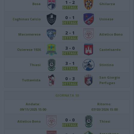
1 - 2
Bosa
Ghilarza
DETTAGLI
0 - 1
Coghinas Calcio
Usinese
DETTAGLI
2 - 1
Macomerese
Atletico Bono
DETTAGLI
3 - 0
Ozierese 1926
Castelsardo
DETTAGLI
3 - 1
Thiesi
Stintino
DETTAGLI
San Giorgio
0 - 3
Tuttavista
Perfugas
DETTAGLI
GIORNATA 10
Andata:
Ritorno:
09/11/2025 15:00
07/03/2026 15:00
0 - 0
Atletico Bono
Thiesi
DETTAGLI
Arzachena