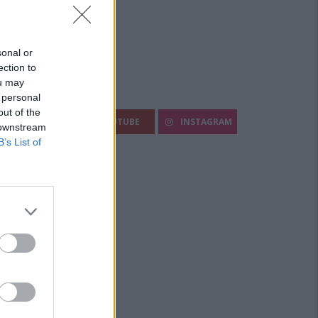
sonal or
ection to
ou may
egui Diario Sportivo:
 personal
out of the
FACEBOOK
YOUTUBE
INSTAGRAM
 downstream
B’s List of