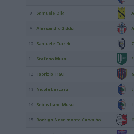
8
Samuele Olla
9
Alessandro Siddu
A
10
Samuele Curreli
C
11
Stefano Mura
S
12
Fabrizio Frau
G
13
Nicola Lazzaro
L
14
Sebastiano Musu
L
15
Rodrigo Nascimento Carvalho
O