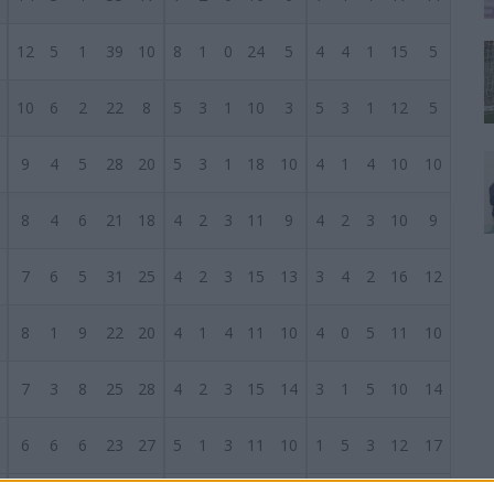
12
5
1
39
10
8
1
0
24
5
4
4
1
15
5
10
6
2
22
8
5
3
1
10
3
5
3
1
12
5
9
4
5
28
20
5
3
1
18
10
4
1
4
10
10
8
4
6
21
18
4
2
3
11
9
4
2
3
10
9
7
6
5
31
25
4
2
3
15
13
3
4
2
16
12
8
1
9
22
20
4
1
4
11
10
4
0
5
11
10
7
3
8
25
28
4
2
3
15
14
3
1
5
10
14
6
6
6
23
27
5
1
3
11
10
1
5
3
12
17