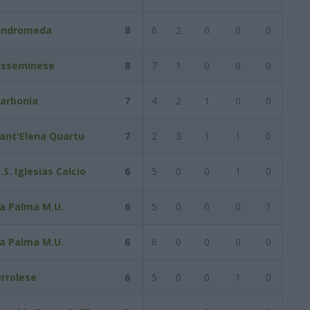
Andromeda
8
6
2
0
0
0
sseminese
8
7
1
0
0
0
arbonia
7
4
2
1
0
0
ant'Elena Quartu
7
2
3
1
1
0
.S. Iglesias Calcio
6
5
0
0
1
0
a Palma M.U.
6
5
0
0
0
1
a Palma M.U.
6
6
0
0
0
0
rrolese
6
5
0
0
1
0