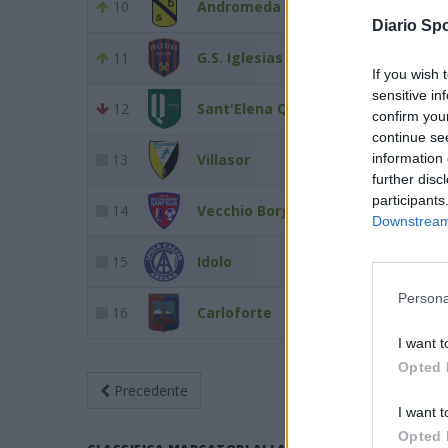
10
Andromeda
22
18
Diario Spo
11
G.S. Iglesias Calcio
21
18
If you wish 
sensitive in
12
Sant'Elena Quartu
20
18
confirm you
continue se
information 
13
Villasor
17
18
further disc
participants
14
Vecchio Borgo S. Elia
17
18
Downstream 
15
Idolo
15
18
Persona
16
Carloforte
6
18
I want t
Opted 
Precedente
Giornata 3
Rit
I want t
Opted 