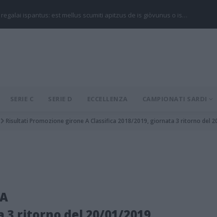
 regalai ispantus: est mellus scumiti apitzus de is giòvunus o is…
SERIE C
SERIE D
ECCELLENZA
CAMPIONATI SARDI
Risultati Promozione girone A Classifica 2018/2019, giornata 3 ritorno del 
 A
a 3 ritorno del 20/01/2019