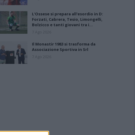
L'Ossese si prepara all'esordio in D:
Forzati, Cabrera, Tesio, Limongelli,
Bolzicco e tanti giovani tra i…
7 Ago 2026
Il Monastir 1983 si trasforma da
Associazione Sportiva in Srl
7 Ago 2026