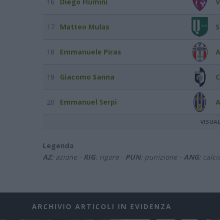
16
Diego Flumini
V
17
Matteo Mulas
S
18
Emmanuele Piras
A
19
Giacomo Sanna
C
20
Emmanuel Serpi
A
VISUA
Legenda
AZ
: azione -
RIG
: rigore -
PUN
: punizione -
ANG
: calc
ARCHIVIO ARTICOLI IN EVIDENZA