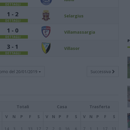
DETTAGLI
1 - 2
Selargius
DETTAGLI
1 - 0
Villamassargia
DETTAGLI
P
3 - 1
Villasor
DETTAGLI
orno del
20/01/2019
Successiva
Totali
Casa
Trasferta
V
N
P
F
S
V
N
P
F
S
V
N
P
F
S
14
3
1
33
17
7
2
0
16
6
7
1
1
17
11