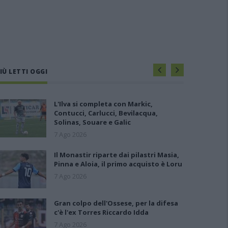
IÙ LETTI OGGI
L'Ilva si completa con Markic,
Contucci, Carlucci, Bevilacqua,
Solinas, Souare e Galic
7 Ago 2026
Il Monastir riparte dai pilastri Masia,
Pinna e Aloia, il primo acquisto è Loru
7 Ago 2026
Gran colpo dell'Ossese, per la difesa
c'è l'ex Torres Riccardo Idda
7 Ago 2026