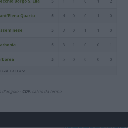
ecchio Borgo S. Elia
5
1
1
0
1
2
ant'Elena Quartu
5
4
0
0
1
0
sseminese
5
3
0
1
1
0
arbonia
5
3
1
0
0
1
rborea
5
5
0
0
0
0
LIZZA TUTTO
io d'angolo -
CDF
: calcio da fermo