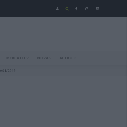
Serie C - Coppa Italia: Spezia-Torres posticipata a domenica 16 a
MERCATO
NOVAS
ALTRO
20/01/2019