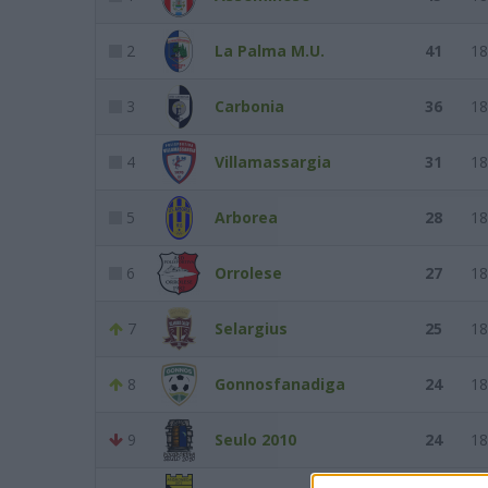
2
La Palma M.U.
41
18
3
Carbonia
36
18
4
Villamassargia
31
18
5
Arborea
28
18
6
Orrolese
27
18
7
Selargius
25
18
8
Gonnosfanadiga
24
18
9
Seulo 2010
24
18