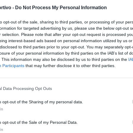
5
7
6
19
27
3
4
2
10
10
2
3
4
9
17
rtivo -
Do Not Process My Personal Information
6
3
9
22
25
4
0
5
16
15
2
3
4
6
10
to opt-out of the sale, sharing to third parties, or processing of your per
formation for targeted advertising by us, please use the below opt-out s
6
2
10
17
18
3
2
4
7
6
3
0
6
10
12
r selection. Please note that after your opt-out request is processed y
S
eing interest-based ads based on personal information utilized by us or
disclosed to third parties prior to your opt-out. You may separately opt-
4
5
9
19
28
2
4
3
12
11
2
1
6
7
17
losure of your personal information by third parties on the IAB’s list of
. This information may also be disclosed by us to third parties on the
IA
5
2
11
21
32
4
0
5
13
15
1
2
6
8
17
Participants
that may further disclose it to other third parties.
3
6
9
18
27
2
4
3
10
14
1
2
6
8
13
l Data Processing Opt Outs
1
3
14
5
35
1
2
6
3
12
0
1
8
2
23
o opt-out of the Sharing of my personal data.
In
orno del
20/01/2019
Successiva
o opt-out of the Sale of my Personal Data.
In